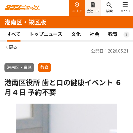
エリア
会社・IR
検索
Menu
港南区・栄区版
すべて
トップニュース
文化
社会
教育
ス
戻る
公開日：2026.05.21
港南区・栄区
教育
港南区役所 歯と口の健康イベント ６
月４日 予約不要