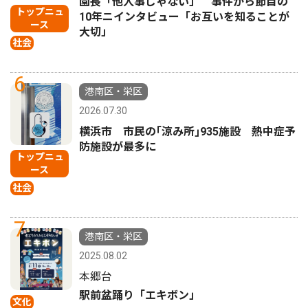
園長「他人事じゃない」 事件から節目の
トップニュ
10年ニインタビュー「お互いを知ることが
ース
大切」
社会
6
港南区・栄区
2026.07.30
横浜市 市民の｢涼み所｣935施設 熱中症予
防施設が最多に
トップニュ
ース
社会
7
港南区・栄区
2025.08.02
本郷台
駅前盆踊り「エキボン」
文化