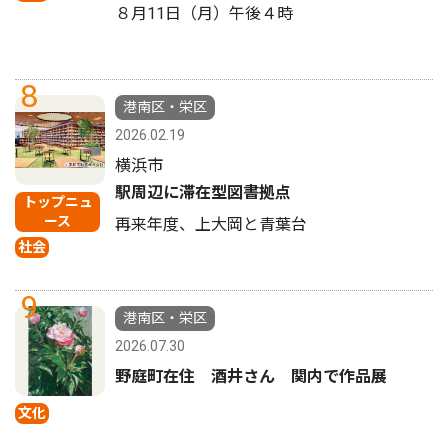
８月11日（月）午後４時
8
港南区・栄区
2026.02.19
横浜市
駅周辺に滞在型図書拠点
トップニュ
ース
再来年度、上大岡と青葉台
社会
9
港南区・栄区
2026.07.30
野庭町在住 酒井さん 関内で作品展
文化