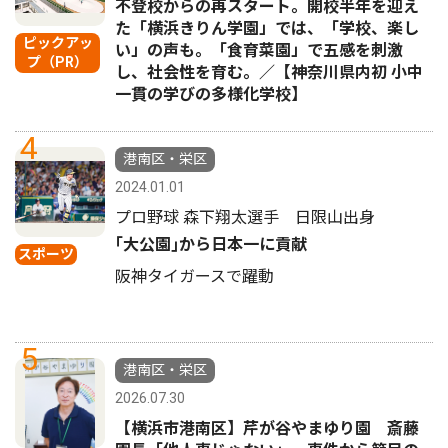
不登校からの再スタート。開校半年を迎え
た「横浜きりん学園」では、「学校、楽し
ピックアッ
い」の声も。「食育菜園」で五感を刺激
プ（PR）
し、社会性を育む。／【神奈川県内初 小中
一貫の学びの多様化学校】
4
港南区・栄区
2024.01.01
プロ野球 森下翔太選手 日限山出身
｢大公園｣から日本一に貢献
スポーツ
阪神タイガースで躍動
5
港南区・栄区
2026.07.30
【横浜市港南区】芹が谷やまゆり園 斎藤