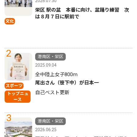
2026.07.30
栄区 駅の盆 本番に向け、盆踊り練習 次
は８月７日に駅前で
文化
2
港南区・栄区
2025.09.04
全中陸上女子800ｍ
尾出さん（笹下中）が日本一
スポーツ
自己ベスト更新
トップニュ
ース
3
港南区・栄区
2026.06.25