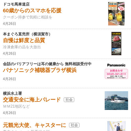
ドコモ馬車道店
60歳からのスマホを応援
クーポン持参で気軽に相談を
4月26日
本まぐろ直売所（横須賀市）
自慢は鮮度と品質
冷凍倉庫の品を大放出
4月26日
会話のバリアフリーは耳の健康から 無料相談受付中
パナソニック補聴器プラザ横浜
4月26日
横浜水上署
交通安全に海上パレード
社会
ＭＭ21地区など
4月26日
元観光大使、キャスターに
社会