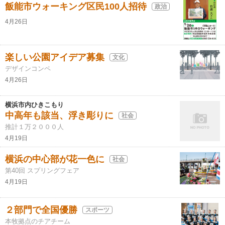
飯能市ウォーキング区民100人招待
政治
4月26日
楽しい公園アイデア募集
文化
デザインコンペ
4月26日
横浜市内ひきこもり
中高年も該当、浮き彫りに
社会
推計１万２０００人
4月19日
横浜の中心部が花一色に
社会
第40回 スプリングフェア
4月19日
２部門で全国優勝
スポーツ
本牧拠点のチアチーム