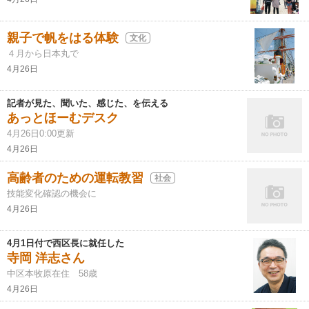
親子で帆をはる体験
文化
４月から日本丸で
4月26日
記者が見た、聞いた、感じた、を伝える
あっとほーむデスク
4月26日0:00更新
4月26日
高齢者のための運転教習
社会
技能変化確認の機会に
4月26日
4月1日付で西区長に就任した
寺岡 洋志さん
中区本牧原在住 58歳
4月26日