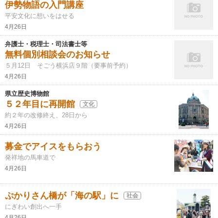
伊勢物語の入門講座
平安文化に想いをはせる
4月26日
弁護士・税理士・司法書士等
無料個別相談会のお知らせ
５月12日 そごう横浜店９階（要事前予約）
4月26日
県立歴史博物館
５２年目に再開館
文化
約２年の改修終え、28日から
4月26日
募金でアイスをもらおう
発祥地の馬車道で
4月26日
ぷかりさん橋が「海の駅」に
社会
にぎわい創出へ一手
4月26日