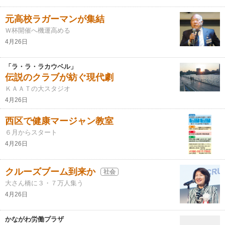
元高校ラガーマンが集結
Ｗ杯開催へ機運高める
4月26日
「ラ・ラ・ラカウベル」
伝説のクラブが紡ぐ現代劇
ＫＡＡＴの大スタジオ
4月26日
西区で健康マージャン教室
６月からスタート
4月26日
クルーズブーム到来か
社会
大さん橋に３・７万人集う
4月26日
かながわ労働プラザ