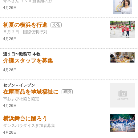
青木さん ｔｖｋ新番組の顔
4月26日
初夏の横浜を行進
文化
５月３日、国際仮装行列
4月26日
週１日〜勤務可 本牧
介護スタッフを募集
4月26日
セブン－イレブン
在庫商品を地域福祉に
経済
市および社協と協定
4月26日
横浜舞台に踊ろう
ダンスパラダイス参加者募集
4月26日