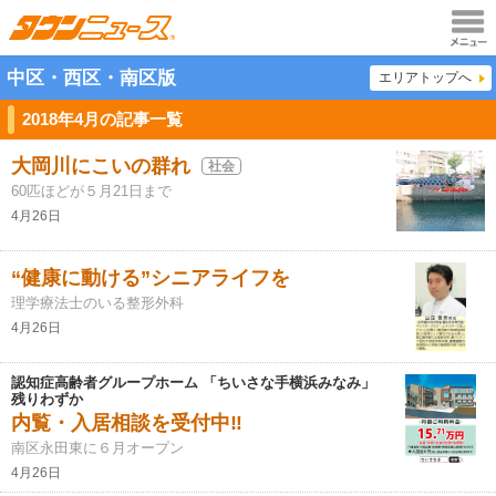
メニュ
中区・西区・南区版
エリアトップへ
ー
2018年4月の記事一覧
大岡川にこいの群れ
社会
60匹ほどが５月21日まで
4月26日
“健康に動ける”シニアライフを
理学療法士のいる整形外科
4月26日
認知症高齢者グループホーム 「ちいさな手横浜みなみ」
残りわずか
内覧・入居相談を受付中‼
南区永田東に６月オープン
4月26日