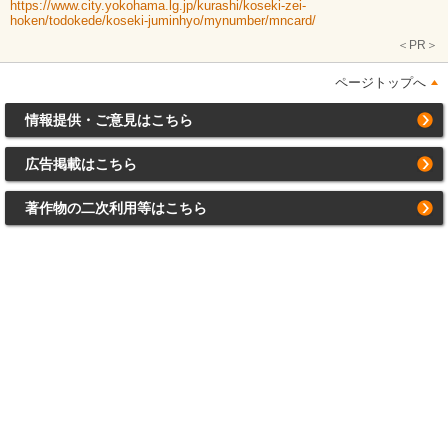
https://www.city.yokohama.lg.jp/kurashi/koseki-zei-
hoken/todokede/koseki-juminhyo/mynumber/mncard/
＜PR＞
ページトップへ
情報提供・ご意見はこちら
広告掲載はこちら
著作物の二次利用等はこちら