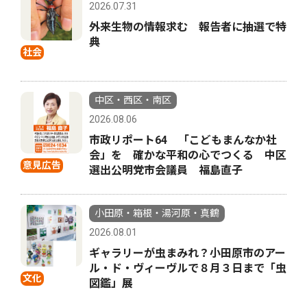
2026.07.31
外来生物の情報求む 報告者に抽選で特
典
社会
中区・西区・南区
2026.08.06
市政リポート64 「こどもまんなか社
会」を 確かな平和の心でつくる 中区
意見広告
選出公明党市会議員 福島直子
小田原・箱根・湯河原・真鶴
2026.08.01
ギャラリーが虫まみれ？小田原市のアー
ル・ド・ヴィーヴルで８月３日まで「虫
文化
図鑑」展