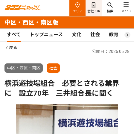
エリア
会社・IR
検索
Menu
中区・西区・南区版
すべて
トップニュース
文化
社会
教育
ス
戻る
公開日：2026.05.28
中区・西区・南区
社会
横浜遊技場組合 必要とされる業界
に 設立70年 三井組合長に聞く