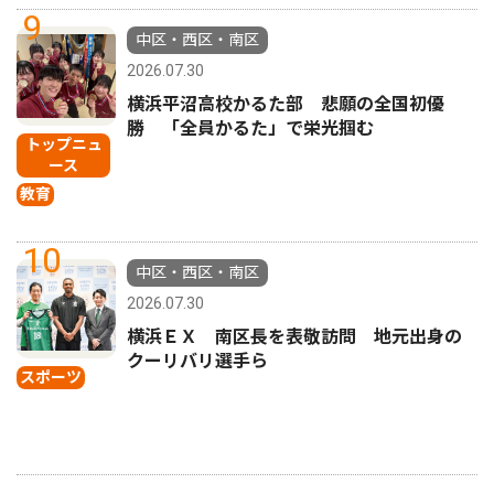
9
中区・西区・南区
2026.07.30
横浜平沼高校かるた部 悲願の全国初優
勝 「全員かるた」で栄光掴む
トップニュ
ース
教育
10
中区・西区・南区
2026.07.30
横浜ＥＸ 南区長を表敬訪問 地元出身の
クーリバリ選手ら
スポーツ