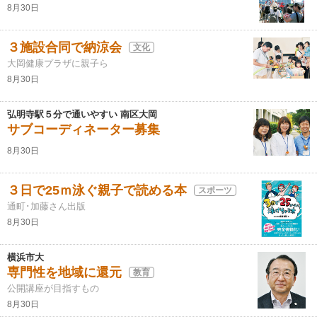
8月30日
３施設合同で納涼会
文化
大岡健康プラザに親子ら
8月30日
弘明寺駅５分で通いやすい 南区大岡
サブコーディネーター募集
8月30日
３日で25ｍ泳ぐ親子で読める本
スポーツ
通町･加藤さん出版
8月30日
横浜市大
専門性を地域に還元
教育
公開講座が目指すもの
8月30日