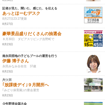
8月30日
記者が見た、聞いた、感じた、を伝える
あっとほーむデスク
8月27日23:27更新
8月27日
豪華景品盛りだくさんの抽選会
８月30日 ダビアスリビング吉野町で
8月23日
南永田団地の子どもプールの運営を行う
伊藤 博子さん
永田みなみ台在住 37歳
8月23日
六ツ川
｢放課後デイ｣９月開所へ
｢みどり保育園｣の豊会運営
8月23日
少年野球全国大会