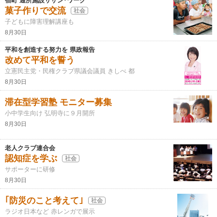
宿町 通所施設サザン･ワーク
菓子作りで交流
社会
子どもに障害理解講座も
8月30日
平和を創造する努力を 県政報告
改めて平和を誓う
立憲民主党・民権クラブ県議会議員 きしべ 都
8月30日
滞在型学習塾 モニター募集
小中学生向け 弘明寺に９月開所
8月30日
老人クラブ連合会
認知症を学ぶ
社会
サポーターに研修
8月30日
｢防災のこと考えて｣
社会
ラジオ日本など 赤レンガで展示