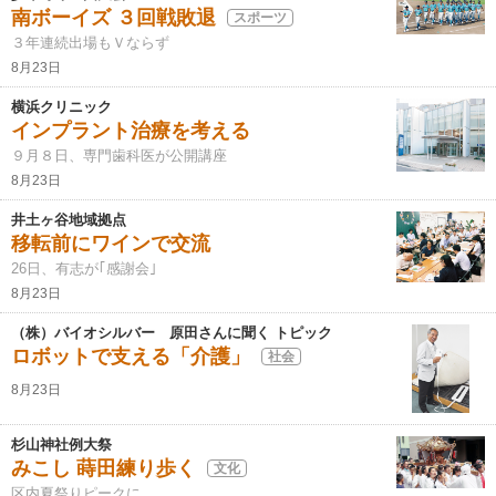
南ボーイズ ３回戦敗退
スポーツ
３年連続出場もＶならず
8月23日
横浜クリニック
インプラント治療を考える
９月８日、専門歯科医が公開講座
8月23日
井土ヶ谷地域拠点
移転前にワインで交流
26日、有志が｢感謝会｣
8月23日
（株）バイオシルバー 原田さんに聞く トピック
ロボットで支える「介護」
社会
8月23日
杉山神社例大祭
みこし 蒔田練り歩く
文化
区内夏祭りピークに