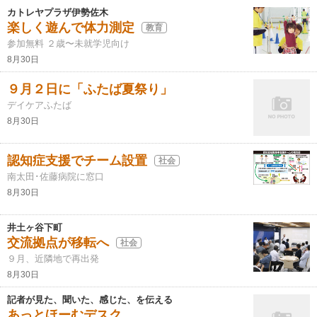
カトレヤプラザ伊勢佐木
楽しく遊んで体力測定
教育
参加無料 ２歳〜未就学児向け
8月30日
９月２日に「ふたば夏祭り」
デイケアふたば
8月30日
認知症支援でチーム設置
社会
南太田･佐藤病院に窓口
8月30日
井土ヶ谷下町
交流拠点が移転へ
社会
９月、近隣地で再出発
8月30日
記者が見た、聞いた、感じた、を伝える
あっとほーむデスク