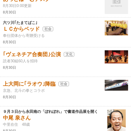
8月30日0:00更新
8月30日
六ツ川｢たまてばこ｣
ＬＣからベッド
社会
奉仕団体から寄贈受ける
8月30日
｢ヴェネチア合奏団｣公演
文化
読者30組60人を招待
8月30日
上大岡に｢ラオウ｣降臨
社会
京急、北斗の拳とコラボ
8月30日
９月３日から永田南の「ぽれぽれ」で書道作品展を開く
中尾 泉さん
中里在住 48歳