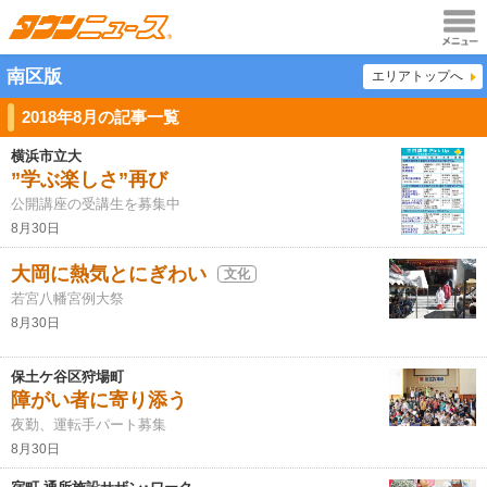
メニュ
南区版
エリアトップへ
ー
2018年8月の記事一覧
横浜市立大
”学ぶ楽しさ”再び
公開講座の受講生を募集中
8月30日
大岡に熱気とにぎわい
文化
若宮八幡宮例大祭
8月30日
保土ケ谷区狩場町
障がい者に寄り添う
夜勤、運転手パート募集
8月30日