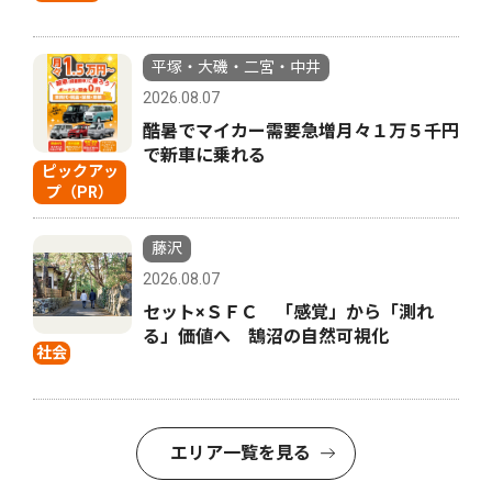
平塚・大磯・二宮・中井
2026.08.07
酷暑でマイカー需要急増月々１万５千円
で新車に乗れる
ピックアッ
プ（PR）
藤沢
2026.08.07
セット×ＳＦＣ 「感覚」から「測れ
る」価値へ 鵠沼の自然可視化
社会
エリア一覧を見る