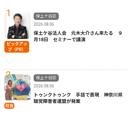
1
保土ケ谷区
2026.08.06
保土ケ谷法人会 元木大介さん来たる ９
月18日 セミナーで講演
ピックアッ
プ（PR）
2
保土ケ谷区
2026.08.06
トゥンクトゥンク 手話で表現 神奈川県
聴覚障害者連盟が発案
社会