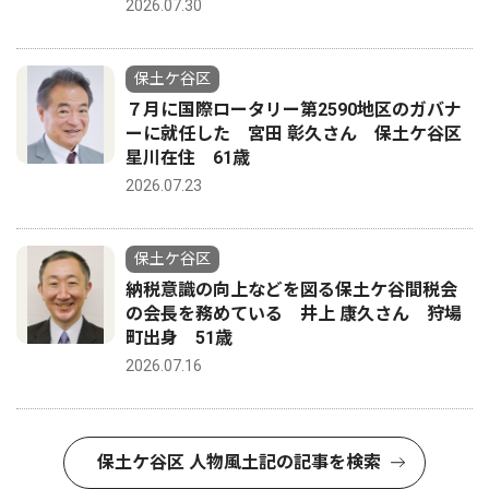
2026.07.30
保土ケ谷区
７月に国際ロータリー第2590地区のガバナ
ーに就任した 宮田 彰久さん 保土ケ谷区
星川在住 61歳
2026.07.23
保土ケ谷区
納税意識の向上などを図る保土ケ谷間税会
の会長を務めている 井上 康久さん 狩場
町出身 51歳
2026.07.16
保土ケ谷区 人物風土記の記事を検索