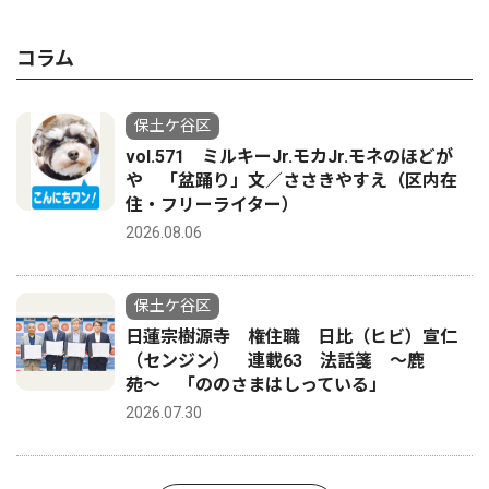
コラム
保土ケ谷区
vol.571 ミルキーJr.モカJr.モネのほどが
や 「盆踊り」文／ささきやすえ（区内在
住・フリーライター）
2026.08.06
保土ケ谷区
日蓮宗樹源寺 権住職 日比（ヒビ）宣仁
（センジン） 連載63 法話箋 〜鹿
苑〜 「ののさまはしっている」
2026.07.30