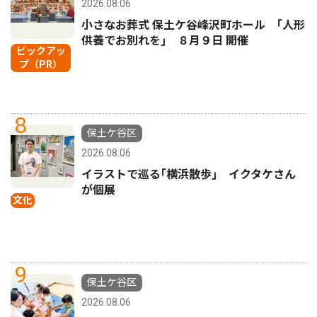
2026.08.06
小さなお葬式 保土ケ谷峰沢町ホール ｢人形
供養でお別れを｣ ８月９日 開催
ピックアッ
プ（PR）
8
保土ケ谷区
2026.08.06
イラストで巡る｢横浜散歩｣ イクタケさん
が個展
文化
9
保土ケ谷区
2026.08.06