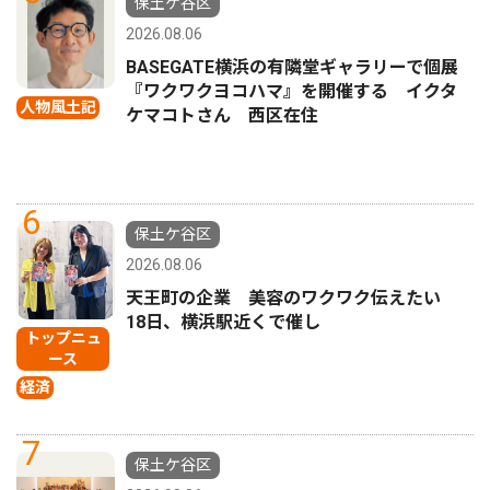
保土ケ谷区
2026.08.06
BASEGATE横浜の有隣堂ギャラリーで個展
『ワクワクヨコハマ』を開催する イクタ
人物風土記
ケマコトさん 西区在住
6
保土ケ谷区
2026.08.06
天王町の企業 美容のワクワク伝えたい
18日、横浜駅近くで催し
トップニュ
ース
経済
7
保土ケ谷区