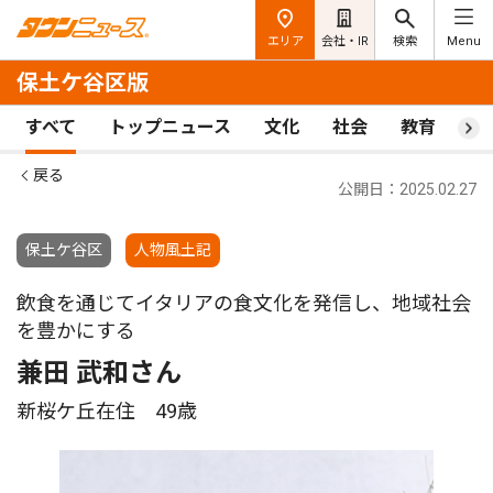
エリア
会社・IR
検索
Menu
保土ケ谷区版
すべて
トップニュース
文化
社会
教育
ス
戻る
公開日：2025.02.27
保土ケ谷区
人物風土記
飲食を通じてイタリアの食文化を発信し、地域社会
を豊かにする
兼田 武和さん
新桜ケ丘在住 49歳