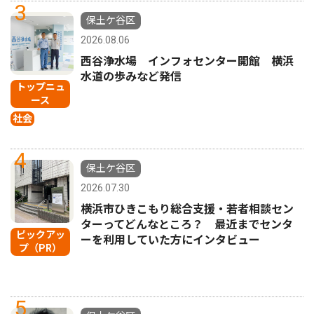
3
保土ケ谷区
2026.08.06
西谷浄水場 インフォセンター開館 横浜
水道の歩みなど発信
トップニュ
ース
社会
4
保土ケ谷区
2026.07.30
横浜市ひきこもり総合支援・若者相談セン
ターってどんなところ？ 最近までセンタ
ピックアッ
ーを利用していた方にインタビュー
プ（PR）
5