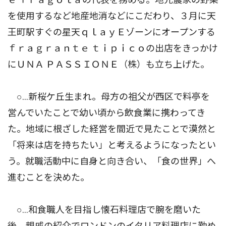
を使用するなど地産地消などにこだわり、３月に天
王町駅すぐの星天ｑｌａｙＥゾーンにオープンする
ｆｒａｇｒａｎｔｅ ｔｉｐｉｃｏの出店をきっかけ
にＵＮＡ ＰＡＳＳＩＯＮＥ（株）も立ち上げた。
○…新桜ケ丘生まれ。母方の祖父が西区で料亭を
営んでいたことで幼い頃から飲食業に携わってき
た。地域に根ざした経営を間近で見たことで漠然と
「将来は店を持ちたい」と考えるようになったとい
う。就職活動中に自身と向き合い、「食の世界」へ
進むことを決めた。
○…和食職人を目指し懐石料理店で腕を磨いた
後、親戚の紹介でロンドンのイタリア料理店に勤め