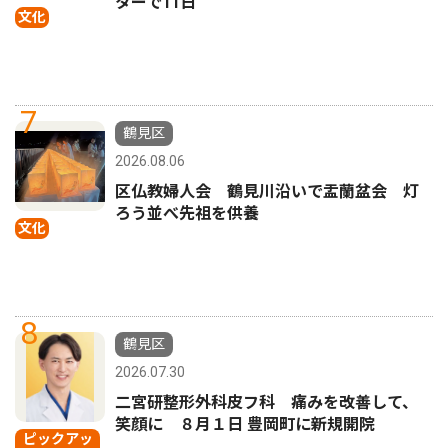
ターで11日
文化
7
鶴見区
2026.08.06
区仏教婦人会 鶴見川沿いで盂蘭盆会 灯
ろう並べ先祖を供養
文化
8
鶴見区
2026.07.30
二宮研整形外科皮フ科 痛みを改善して、
笑顔に ８月１日 豊岡町に新規開院
ピックアッ