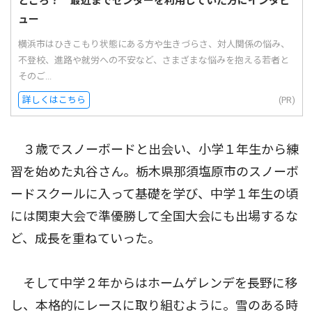
ところ？ 最近までセンターを利用していた方にインタビ
ュー
横浜市はひきこもり状態にある方や生きづらさ、対人関係の悩み、
不登校、進路や就労への不安など、さまざまな悩みを抱える若者と
そのご...
詳しくはこちら
(PR)
３歳でスノーボードと出会い、小学１年生から練
習を始めた丸谷さん。栃木県那須塩原市のスノーボ
ードスクールに入って基礎を学び、中学１年生の頃
には関東大会で準優勝して全国大会にも出場するな
ど、成長を重ねていった。
そして中学２年からはホームゲレンデを長野に移
し、本格的にレースに取り組むように。雪のある時