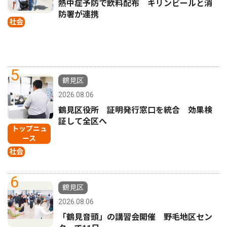
熱中症予防で飲料配布 キリンビールと消
防署が連携
社会
5
鶴見区
2026.08.06
鶴見区役所 証明発行窓口を統合 効果検
証して全区へ
トップニュ
ース
社会
6
鶴見区
2026.08.06
「鶴見音頭」の講習会開催 野毛地区セン