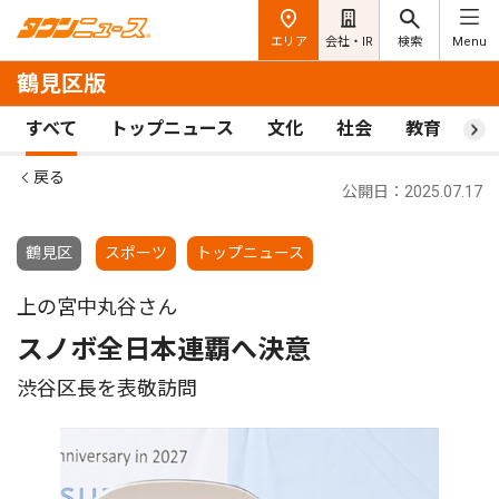
エリア
会社・IR
検索
Menu
鶴見区版
すべて
トップニュース
文化
社会
教育
ス
戻る
公開日：2025.07.17
鶴見区
スポーツ
トップニュース
上の宮中丸谷さん
スノボ全日本連覇へ決意
渋谷区長を表敬訪問