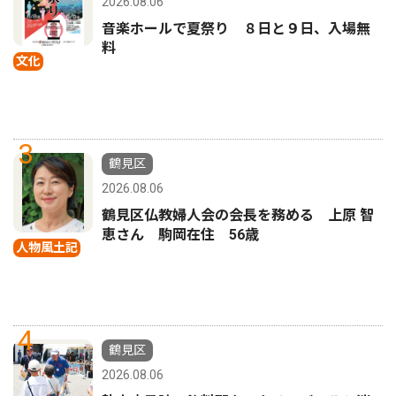
2026.08.06
音楽ホールで夏祭り ８日と９日、入場無
料
文化
3
鶴見区
2026.08.06
鶴見区仏教婦人会の会長を務める 上原 智
恵さん 駒岡在住 56歳
人物風土記
4
鶴見区
2026.08.06