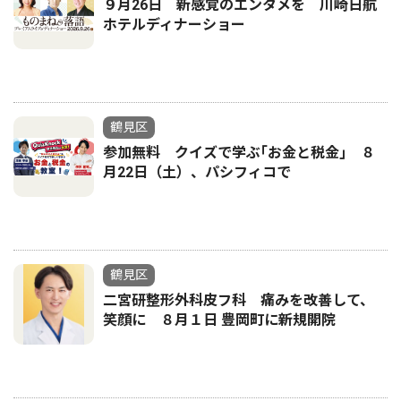
９月26日 新感覚のエンタメを 川崎日航
ホテルディナーショー
鶴見区
参加無料 クイズで学ぶ｢お金と税金｣ ８
月22日（土）、パシフィコで
鶴見区
二宮研整形外科皮フ科 痛みを改善して、
笑顔に ８月１日 豊岡町に新規開院