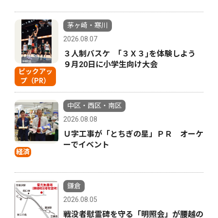
茅ヶ崎・寒川
2026.08.07
３人制バスケ ｢３Ｘ３｣を体験しよう
９月20日に小学生向け大会
ピックアッ
プ（PR）
中区・西区・南区
2026.08.08
Ｕ字工事が「とちぎの星」ＰＲ オーケ
ーでイベント
経済
鎌倉
2026.08.05
戦没者慰霊碑を守る「明照会」が腰越の