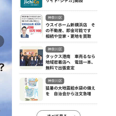
サイト｢ジチカ｣開設
神奈川区
ウスイホーム新横浜店 そ
の不動産、即金可能です
相続や空家・更地を買取
神奈川区
タックス港南 車売るなら
地域密着店へ 電話一本、
無料で出張査定
神奈川区
猛暑の大地震給水袋の備え
を 自治会から注文急増
蔵書検索