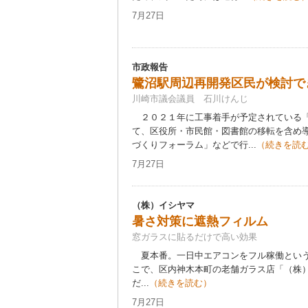
7月27日
市政報告
鷺沼駅周辺再開発区民が検討で
川崎市議会議員 石川けんじ
２０２１年に工事着手が予定されている「
て、区役所・市民館・図書館の移転を含め
づくりフォーラム」などで行...
（続きを読
7月27日
（株）イシヤマ
暑さ対策に遮熱フィルム
窓ガラスに貼るだけで高い効果
夏本番。一日中エアコンをフル稼働という
こで、区内神木本町の老舗ガラス店「（株
だ...
（続きを読む）
7月27日