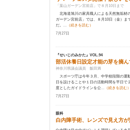
「葉山ガーデン宮前店」で８月10日まで
北海道旭川の家具職人による天然無垢材の
ガーデン宮前店」では、８月10日（金）ま
だ。...
（続きを読む）
7月27日
『せいじのみかた』VOL.‌94
部活休養日設定才能の芽を摘ん
神奈川県議会議員 飯田満
スポーツ庁は今年３月、中学校段階の運動
日を設けることや１日の活動時間を平日で
度としたガイドラインを公...
（続きを読む
7月27日
眼科
白内障手術、レンズで見え方が