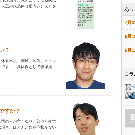
晶体が濁り、見えにくくなる病気
、人工の水晶体（眼内レンズ）を
あっ
）
7月3
6月1
い？
6月1
、休養不足、喫煙、飲酒、ストレ
称です。 具体例として糖尿病
コラ
ですか？
人弱の人が亡くなり、部位別死亡
の場合、ほとんど自覚症状がない
）