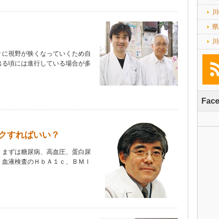
川
県
川
々に視野が狭くなっていくため自
出る頃には進行している場合が多
Fac
クすればいい？
、まずは糖尿病、高血圧、蛋白尿
、血液検査のＨｂＡ１ｃ、ＢＭＩ
）