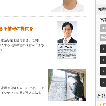
お問
宮
きる情報の提供を
鷺沼駅前地区再開発」に関し
導入する公共機能の検討が「まち
む）
家屋や店舗も多いのでは。 そ
）イシヤマ」の窓ガラスに貼る
外部
宮