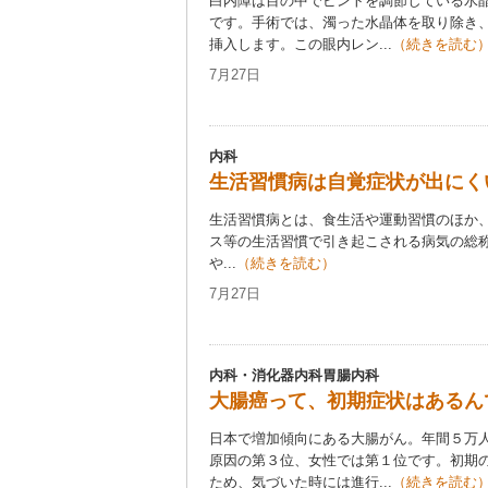
白内障は目の中でピントを調節している水
です。手術では、濁った水晶体を取り除き
挿入します。この眼内レン...
（続きを読む
7月27日
内科
生活習慣病は自覚症状が出にく
生活習慣病とは、食生活や運動習慣のほか
ス等の生活習慣で引き起こされる病気の総
や...
（続きを読む）
7月27日
内科・消化器内科胃腸内科
大腸癌って、初期症状はあるん
日本で増加傾向にある大腸がん。年間５万
原因の第３位、女性では第１位です。初期
ため、気づいた時には進行...
（続きを読む