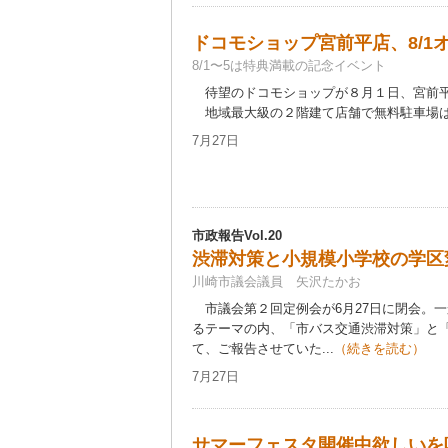
ドコモショップ宮前平店、8/1
8/1〜5は特典満載の記念イベント
待望のドコモショップが８月１日、宮前平
地域最大級の２階建て店舗で無料駐車場は16
7月27日
市政報告Vol.20
渋滞対策と小規模小学校の学区
川崎市議会議員 矢沢たかお
市議会第２回定例会が6月27日に閉会。
るテーマの内、「市バス交通渋滞対策」と
て、ご報告させていた...
（続きを読む）
7月27日
サマーフェスタ開催中欲しいを