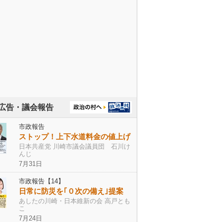
広告・議会報告
市政報告
ストップ！上下水道料金の値上げ
日本共産党 川崎市議会議員団 石川け
んじ
7月31日
市政報告【14】
日常に防災を｢０次の備え｣提案
あしたの川崎・日本維新の会 高戸とも
こ
7月24日