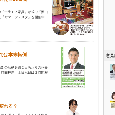
「一生モノ家具」が並ぶ「葉山
で「サマーフェスタ」を開催中
では本末転倒
意見
部の活動を週２日あたりの休養
２時間程度、土日祝日は３時間程
）
変わる？