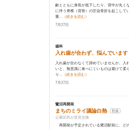
齢とともに身長が低下したり、背中が丸く
に伴う脊椎（背骨）の圧迫骨折を起こして
重...
（続きを読む）
7月27日
歯科
入れ歯が合わず、悩んでいます
入れ歯が合わなくて諦めていませんか。入
いと、無意識に食べにくいものは避けて柔
り...
（続きを読む）
7月27日
鷺沼再開発
まちのミライ議論白熱
社会
公募区民が意見交換
再開発が予定されている鷺沼駅前に、どの