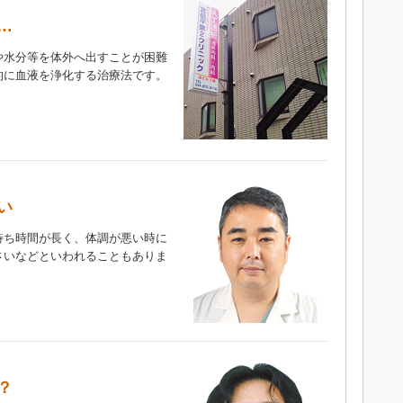
…
や水分等を体外へ出すことが困難
的に血液を浄化する治療法です。
）
い
待ち時間が長く、体調が悪い時に
さいなどといわれることもありま
）
？