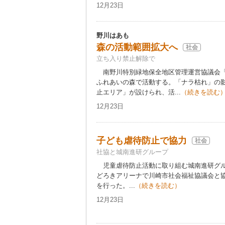
12月23日
野川はあも
森の活動範囲拡大へ
社会
立ち入り禁止解除で
南野川特別緑地保全地区管理運営協議会「
ふれあいの森で活動する。「ナラ枯れ」の
止エリア」が設けられ、活...
（続きを読む
12月23日
子ども虐待防止で協力
社会
社協と城南進研グループ
児童虐待防止活動に取り組む城南進研グルー
どろきアリーナで川崎市社会福祉協議会と
を行った。...
（続きを読む）
12月23日