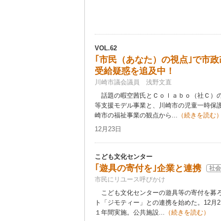
VOL.62
｢市民（あなた）の視点｣で市政
受給疑惑を追及中！
川崎市議会議員 浅野文直
話題の暇空茜氏とＣｏｌａｂｏ（社Ｃ）の
等支援モデル事業と、川崎市の児童一時保
崎市の福祉事業の観点から...
（続きを読む
12月23日
こども文化センター
｢遊具の寄付を｣企業と連携
社会
市民にリユース呼びかけ
こども文化センターの遊具等の寄付を募ろ
ト「ジモティー」との連携を始めた。12月
１年間実施。公共施設...
（続きを読む）