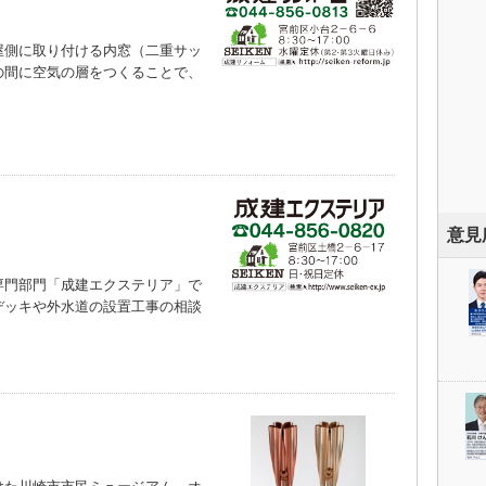
側に取り付ける内窓（二重サッ
の間に空気の層をつくることで、
）
意見
門部門「成建エクステリア」で
デッキや外水道の設置工事の相談
）