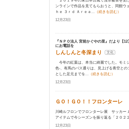
２０１９年の東日本台風で浸水被害を受け
ンラインで作品を見てもらおうと、同館ウ
ｈｅ ３ｒｄ Ａｒｅａ...
（続きを読む）
12月23日
『ＮＰＯ法人 宮前かぐやの里』だより【12
にお電話を
しんしんと冬深まり
文化
今年の紅葉は、本当に綺麗でした。モミジ
色-、有馬のバス通りは、見上げる青空との
とした足元までを...
（続きを読む）
12月23日
ＧＯ！ＧＯ！！フロンターレ
川崎ルフロンでフロンターレ展 サッカー
アイテムで今シーズンを振り返る「２０２２川
12月23日