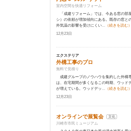
室内空間を快適リフォーム
「成建リフォーム」では、今ある窓の部屋
シ）の依頼が増加傾向にある。既存の窓と
外気温の影響を受けにくい...
（続きを読む
12月23日
エクステリア
外構工事のプロ
無料で見積り
成建グループのノウハウを集約した外構専
は、在宅期間が多くなるこの時期、ウッド
が増えている。ウッドデッ...
（続きを読む
12月23日
オンラインで展覧会
文化
川崎市市民ミュージアム