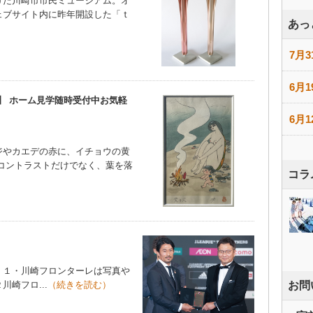
た川崎市市民ミュージアム。オ
ェブサイト内に昨年開設した「ｔ
あっ
7月3
6月1
】 ホーム見学随時受付中お気軽
6月1
やカエデの赤に、イチョウの黄
コントラストだけでなく、葉を落
コラ
Ｊ１・川崎フロンターレは写真や
崎フロ...
（続きを読む）
お問