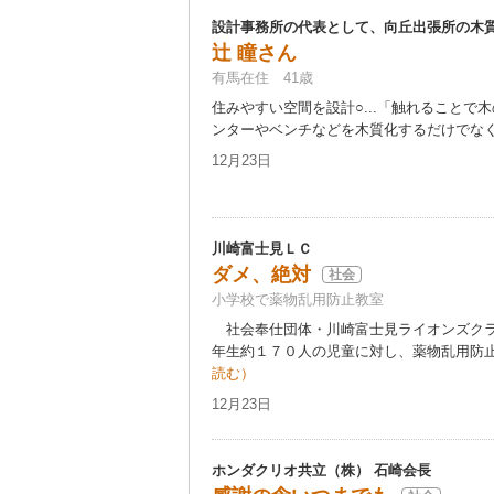
設計事務所の代表として、向丘出張所の木
辻 瞳さん
有馬在住 41歳
住みやすい空間を設計○...「触れることで
ンターやベンチなどを木質化するだけでなく、
12月23日
川崎富士見ＬＣ
ダメ、絶対
社会
小学校で薬物乱用防止教室
社会奉仕団体・川崎富士見ライオンズクラブ
年生約１７０人の児童に対し、薬物乱用防止教
読む）
12月23日
ホンダクリオ共立（株） 石崎会長