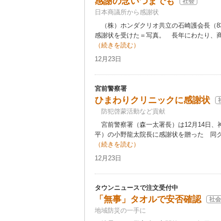
感謝の念いつまでも
社会
日本商議所から感謝状
（株）ホンダクリオ共立の石崎護会長（83
感謝状を受けた＝写真。 長年にわたり、商
（続きを読む）
12月23日
宮前警察署
ひまわりクリニックに感謝状
防犯啓蒙活動など貢献
宮前警察署（森一太署長）は12月14日、
平）の小野龍太院長に感謝状を贈った 同ク
（続きを読む）
12月23日
タウンニュースで注文受付中
「無事」タオルで安否確認
社会
地域防災の一手に