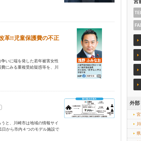
宮
改革!!児童保護費の不正
争いに端を発した若年被害女性
護費にみる重複受給疑惑等を、川
）
外部
宮
うと、川崎市は地域の情報サイ
川
21日から市内４つのモデル施設で
県