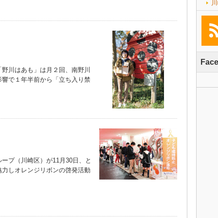
川
Fac
野川はあも」は月２回、南野川
影響で１年半前から「立ち入り禁
）
プ（川崎区）が11月30日、と
協力しオレンジリボンの啓発活動