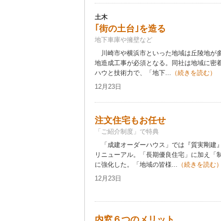
土木
｢街の土台｣を造る
地下車庫や擁壁など
川崎市や横浜市といった地域は丘陵地が多
地造成工事が必須となる。同社は地域に密着
ハウと技術力で、「地下...
（続きを読む）
12月23日
注文住宅もお任せ
「ご紹介制度」で特典
「成建オーダーハウス」では『質実剛建』
リニューアル。「長期優良住宅」に加え「
に強化した。「地域の皆様...
（続きを読む
12月23日
内窓６つのメリット