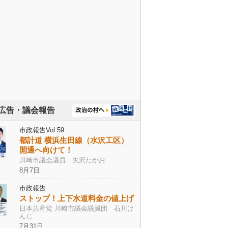
広告・議会報告
市政報告Vol.59
都計道 横浜生田線（水沢工区）
開通へ向けて！
川崎市議会議員 矢沢たかお
8月7日
市政報告
ストップ！上下水道料金の値上げ
日本共産党 川崎市議会議員団 石川け
んじ
7月31日