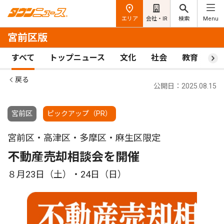
エリア
会社・IR
検索
Menu
宮前区版
すべて
トップニュース
文化
社会
教育
ス
戻る
公開日：2025.08.15
宮前区
ピックアップ（PR）
宮前区・高津区・多摩区・麻生区限定
不動産売却相談会を開催
８月23日（土）・24日（日）