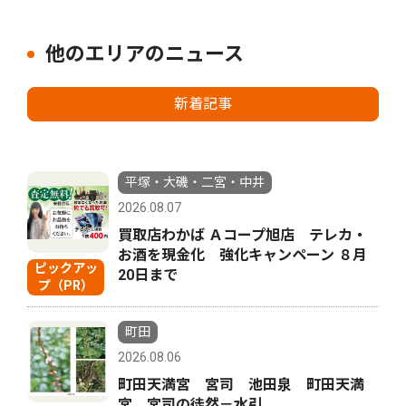
他のエリアのニュース
新着記事
平塚・大磯・二宮・中井
2026.08.07
買取店わかば Ａコープ旭店 テレカ・
お酒を現金化 強化キャンペーン ８月
ピックアッ
20日まで
プ（PR）
町田
2026.08.06
町田天満宮 宮司 池田泉 町田天満
宮 宮司の徒然－水引