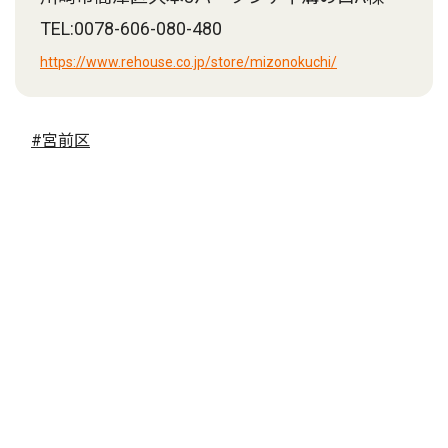
TEL:0078-606-080-480
https://www.rehouse.co.jp/store/mizonokuchi/
#宮前区