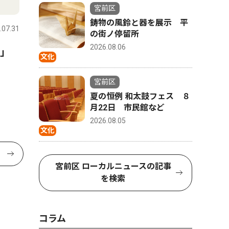
宮前区
鋳物の風鈴と器を展示 平
.07.31
の街ノ停留所
2026.08.06
に」
文化
宮前区
夏の恒例 和太鼓フェス ８
月22日 市民館など
2026.08.05
文化
宮前区 ローカルニュースの記事
を検索
コラム