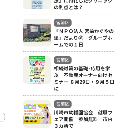
療」に特化したクリニック
の利点とは？
宮前区
『ＮＰＯ法人 宮前かぐやの
里』だより㉟ グループホ
ームでの１日
宮前区
相続対策の基礎･応用を学
ぶ 不動産オーナー向けセ
ミナー ８月29日・９月５日
に
宮前区
川崎市幼稚園協会 就職フ
ェア開催 参加無料 市内
３カ所で
4
5