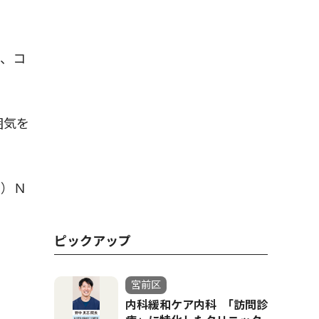
、コ
囲気を
問）Ｎ
ピックアップ
宮前区
内科緩和ケア内科 ｢訪問診