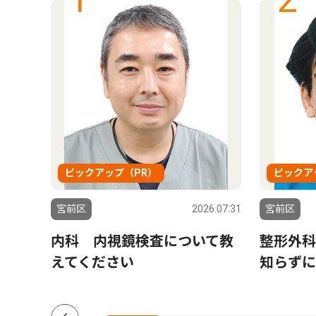
ピックアップ（PR）
ピックア
5.04.11
宮前区
2026.07.31
宮前区
内科 内視鏡検査について教
整形外科
えてください
知らずに