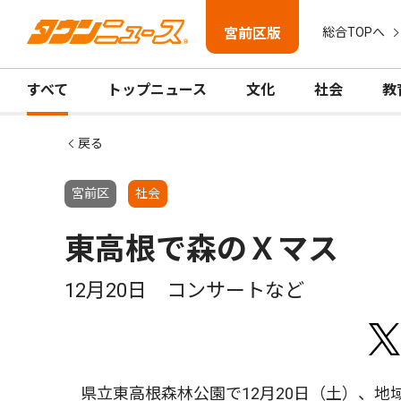
宮前区版
総合TOPへ
すべて
トップニュース
文化
社会
教
戻る
宮前区
社会
東高根で森のＸマス
12月20日 コンサートなど
県立東高根森林公園で12月20日（土）、地