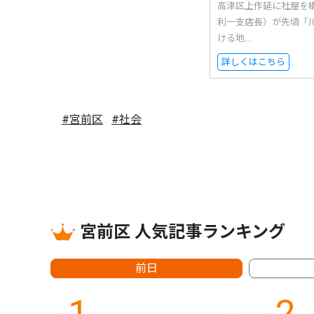
高津区上作延に社屋を
利一支店長）が先頃「
ける地...
詳しくはこちら
#宮前区
#社会
宮前区 人気記事ランキング
前日
1
2