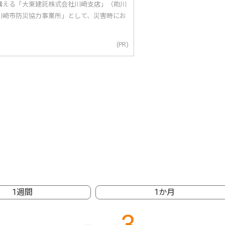
構える「大東建託株式会社川崎支店」（助川
川崎市防災協力事業所」として、災害時にお
(PR)
1週間
1か月
3