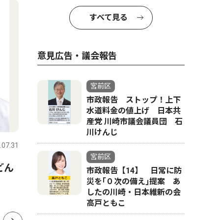
すべて見る
意見広告・議会報告
宮前区
市政報告 ストップ！上下
水道料金の値上げ 日本共
社会
トップニ
産党 川崎市議会議員団 石
川けんじ
.07.31
宮前区
2026.07.08
宮前区
宮前区
どん
宮前区役所向かい、書店跡地
元書店跡
市政報告【14】 日常に防
にインターナショナルスクー
災を｢０次の備え｣提案 あ
校法人が
したの川崎・日本維新の会
ル
高戸ともこ