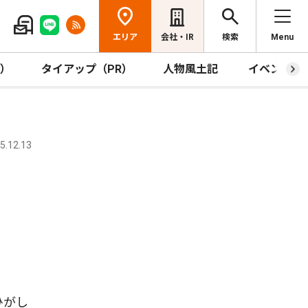
エリア
会社・IR
検索
Menu
R）
タイアップ（PR）
人物風土記
イベント
.12.13
ひがし