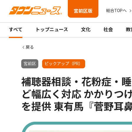
宮前区版
総合TOPへ
すべて
トップニュース
文化
社会
教
戻る
宮前区
ピックアップ（PR）
補聴器相談・花粉症・睡
ど幅広く対応 かかりつ
を提供 東有馬『菅野耳