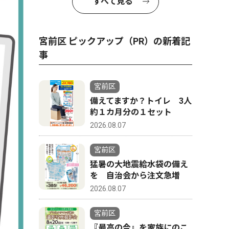
すべて見る
宮前区 ピックアップ（PR）の新着記
事
宮前区
備えてますか？トイレ 3人
約１カ月分の１セット
2026.08.07
宮前区
猛暑の大地震給水袋の備え
を 自治会から注文急増
2026.08.07
宮前区
『最高の今』を家族にのこ