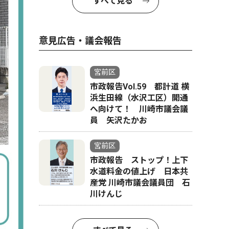
すべて見る
意見広告・議会報告
宮前区
市政報告Vol.59 都計道 横
浜生田線（水沢工区）開通
へ向けて！ 川崎市議会議
員 矢沢たかお
宮前区
市政報告 ストップ！上下
水道料金の値上げ 日本共
産党 川崎市議会議員団 石
川けんじ