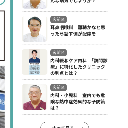
んな病気でしょうか？
宮前区
耳鼻咽喉科 難聴かなと思
ったら話す側が配慮を
宮前区
内科緩和ケア内科 ｢訪問診
療」に特化したクリニック
の利点とは？
宮前区
内科・小児科 室内でも危
険な熱中症効果的な予防策
は？