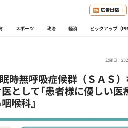
広告出稿
育
スポーツ
政治
経済
ピックアップ（P
公開日：2026
眠時無呼吸症候群（ＳＡＳ）
け医として｢患者様に優しい医
鼻咽喉科』