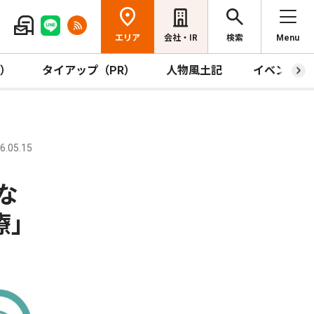
エリア
会社・IR
検索
Menu
R）
タイアップ（PR）
人物風土記
イベント
.05.15
な
療｣