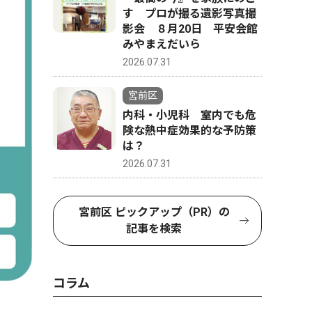
す プロが撮る遺影写真撮
影会 ８月20日 平安会館
みやまえだいら
2026.07.31
宮前区
内科・小児科 室内でも危
険な熱中症効果的な予防策
は？
2026.07.31
宮前区 ピックアップ（PR）の
記事を検索
コラム