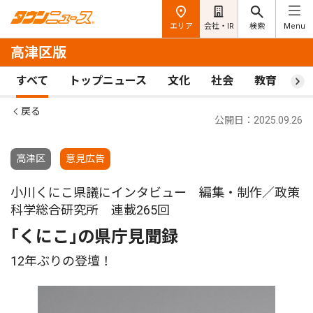
エリア
会社・IR
検索
Menu
高津区版
すべて
トップニュース
文化
社会
教育
ス
戻る
公開日：2025.09.26
高津区
意見広告
小川くにこ県議にインタビュー 編集・制作／政策
科学総合研究所 連載265回
｢くにこ｣の県庁見聞録
12年ぶりの登壇！