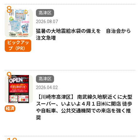
8
高津区
2026.08.07
猛暑の大地震給水袋の備えを 自治会から
注文急増
ピックアッ
プ（PR）
9
高津区
2026.04.02
【川崎市高津区】 南武線久地駅近くに大型
スーパー、いよいよ４月１日㈬に開店 徒歩
経済
や自転車、公共交通機関での来店を強く推
奨