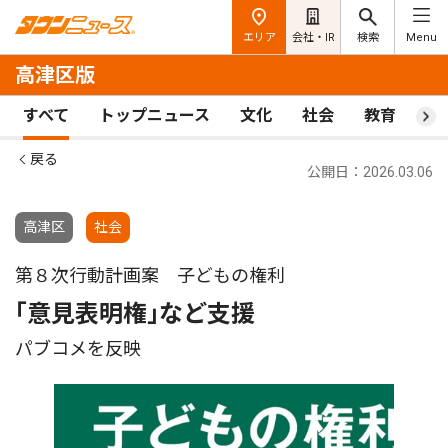
エリア
会社・IR
検索
Menu
高津区版
すべて
トップニュース
文化
社会
教育
ス
戻る
公開日：2026.03.06
高津区
社会
第８次行動計画案 子どもの権利
｢意見表明権｣など支援
パブコメを反映