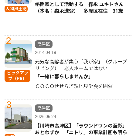
格闘家として活動する 森永 ユキトさん
人物風土記
（本名：森永進登） 多摩区在住 31歳
2
高津区
2014.04.18
元気な高齢者が集う「我が家」（グループ
リビング） 老人ホームではない
ピックアッ
「一緒に暮らしませんか」
プ（PR）
ＣＯＣＯせせらぎ現地見学会を開催
3
高津区
2026.06.24
【川崎市高津区】「ラウンドワンの面影」
あとわずか 「ニトリ」の事業計画も明ら