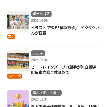
保土ケ谷区
2026.08.06
イラストで巡る｢横浜散歩｣ イクタケさ
んが個展
文化
八王子
2026.08.06
ビートレインズ プロ選手が熱血指導
町田市立総合体育館で
スポーツ
厚木・愛川・清川
2026.08.01
厚木で親子運動体験 ９月５日、160組