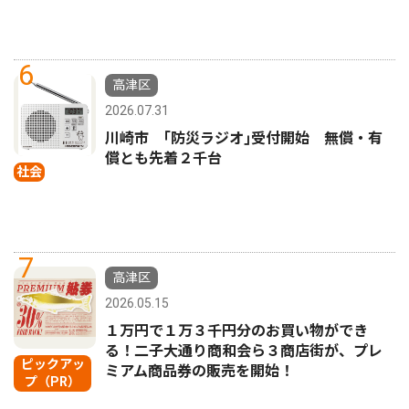
6
高津区
2026.07.31
川崎市 ｢防災ラジオ｣受付開始 無償・有
償とも先着２千台
社会
7
高津区
2026.05.15
１万円で１万３千円分のお買い物ができ
る！二子大通り商和会ら３商店街が、プレ
ピックアッ
ミアム商品券の販売を開始！
プ（PR）