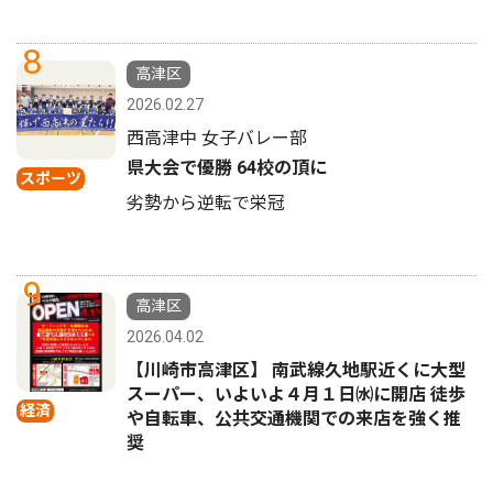
8
高津区
2026.02.27
西高津中 女子バレー部
県大会で優勝 64校の頂に
スポーツ
劣勢から逆転で栄冠
9
高津区
2026.04.02
【川崎市高津区】 南武線久地駅近くに大型
スーパー、いよいよ４月１日㈬に開店 徒歩
経済
や自転車、公共交通機関での来店を強く推
奨