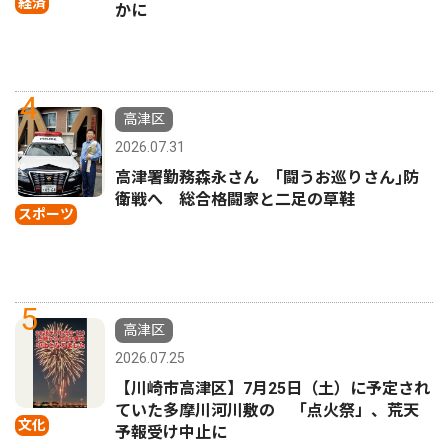
経済
かに
4
高津区
2026.07.31
高津署勤務森永さん ｢闘うお巡りさん｣防
衛戦へ 総合格闘家と二足の草鞋
スポーツ
5
高津区
2026.07.25
【川崎市高津区】7月25日（土）に予定され
ていた多摩川河川敷の 「点火祭」、荒天
文化
予報受け中止に