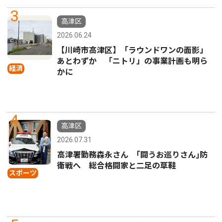
3
高津区
2026.06.24
【川崎市高津区】「ラウンドワンの面影」
あとわずか 「ニトリ」の事業計画も明ら
経済
かに
4
高津区
2026.07.31
高津署勤務森永さん ｢闘うお巡りさん｣防
衛戦へ 総合格闘家と二足の草鞋
スポーツ