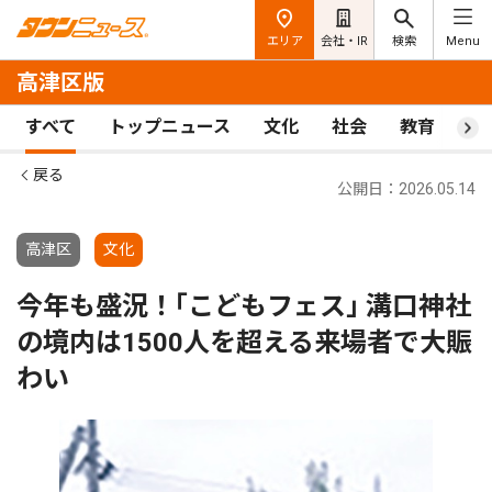
エリア
会社・IR
検索
Menu
高津区版
すべて
トップニュース
文化
社会
教育
ス
戻る
公開日：2026.05.14
高津区
文化
今年も盛況！｢こどもフェス｣ 溝口神社
の境内は1500人を超える来場者で大賑
わい