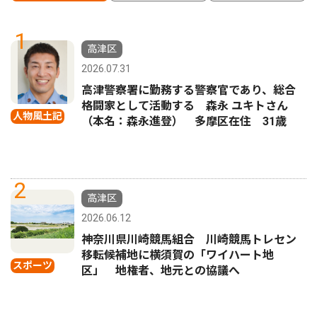
1
高津区
2026.07.31
高津警察署に勤務する警察官であり、総合
格闘家として活動する 森永 ユキトさん
人物風土記
（本名：森永進登） 多摩区在住 31歳
2
高津区
2026.06.12
神奈川県川崎競馬組合 川崎競馬トレセン
移転候補地に横須賀の「ワイハート地
スポーツ
区」 地権者、地元との協議へ