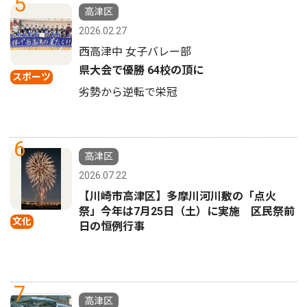
5
高津区
2026.02.27
西高津中 女子バレー部
県大会で優勝 64校の頂に
スポーツ
劣勢から逆転で栄冠
6
高津区
2026.07.22
【川崎市高津区】多摩川河川敷の「点火
祭」今年は7月25日（土）に実施 区民祭前
文化
日の恒例行事
7
高津区