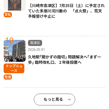
【川崎市高津区】7月25日（土）に予定され
ていた多摩川河川敷の 「点火祭」、荒天
文化
予報受け中止に
10
高津区
2026.05.01
久地駅｢開かずの踏切｣ 問題解決へ｢まず一
歩｣ 臨時改札口、２年後設置へ
トップニュ
ース
社会
もっと見る