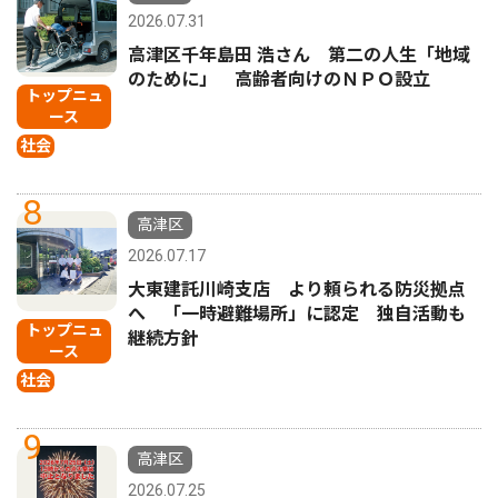
2026.07.31
高津区千年島田 浩さん 第二の人生「地域
のために」 高齢者向けのＮＰＯ設立
トップニュ
ース
社会
8
高津区
2026.07.17
大東建託川崎支店 より頼られる防災拠点
へ 「一時避難場所」に認定 独自活動も
トップニュ
継続方針
ース
社会
9
高津区
2026.07.25