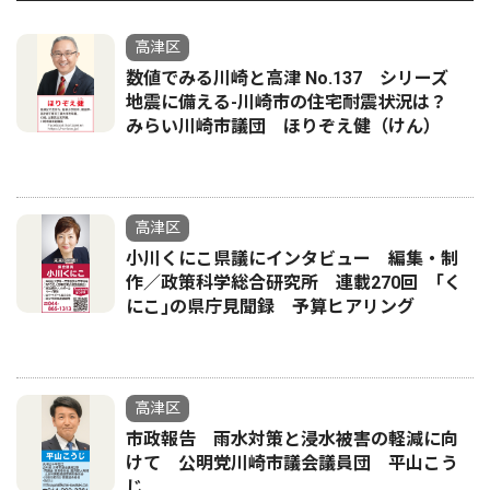
高津区
数値でみる川崎と高津 No.137 シリーズ
地震に備える-川崎市の住宅耐震状況は？
みらい川崎市議団 ほりぞえ健（けん）
高津区
小川くにこ県議にインタビュー 編集・制
作／政策科学総合研究所 連載270回 ｢く
にこ｣の県庁見聞録 予算ヒアリング
高津区
市政報告 雨水対策と浸水被害の軽減に向
けて 公明党川崎市議会議員団 平山こう
じ