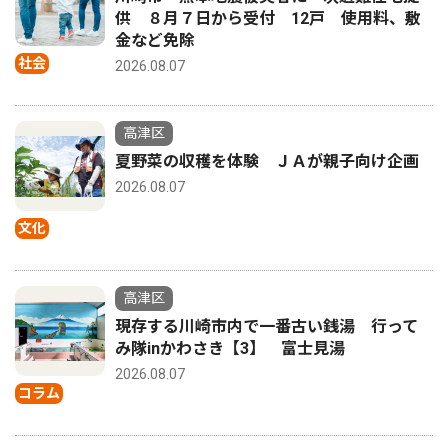
供 ８月７日から受付 12戸 使用料、敷
金など免除
社会
2026.08.07
高津区
夏野菜の収穫を体験 ＪＡが親子向け企画
2026.08.07
文化
高津区
現存する川崎市内で一番古い銭湯 行って
み隊inかわさき【3】 富士見湯
2026.08.07
コラム