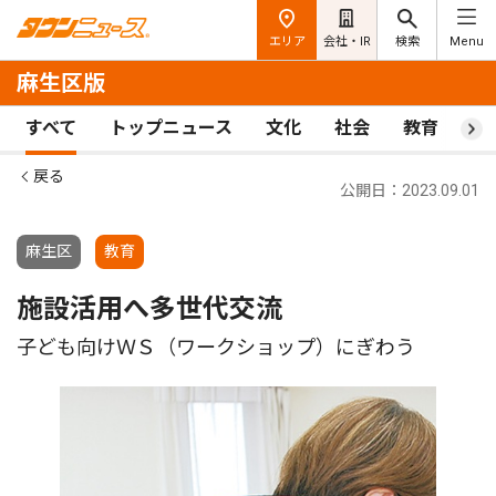
エリア
会社・IR
検索
Menu
麻生区版
すべて
トップニュース
文化
社会
教育
ス
戻る
公開日：2023.09.01
麻生区
教育
施設活用へ多世代交流
子ども向けＷＳ（ワークショップ）にぎわう