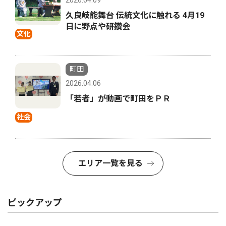
久良岐能舞台 伝統文化に触れる 4月19
日に野点や研鑽会
文化
町田
2026.04.06
「若者」が動画で町田をＰＲ
社会
エリア一覧を見る
ピックアップ