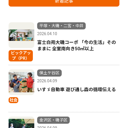
新着記事
平塚・大磯・二宮・中井
2026.04.10
富士白苑大磯コーポ 「今の生活」その
ままに 全室南向き50㎡以上
ピックアッ
プ（PR）
保土ケ谷区
2026.04.09
いすゞ自動車 遊び通し森の循環伝える
社会
金沢区・磯子区
2026.04.09