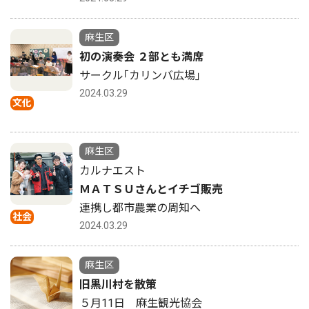
麻生区
初の演奏会 ２部とも満席
サークル｢カリンバ広場｣
2024.03.29
文化
麻生区
カルナエスト
ＭＡＴＳＵさんとイチゴ販売
連携し都市農業の周知へ
社会
2024.03.29
麻生区
旧黒川村を散策
５月11日 麻生観光協会