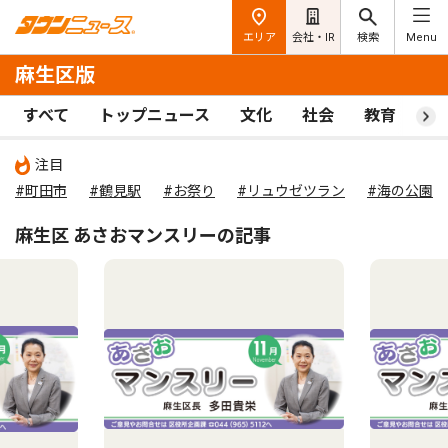
エリア
会社・IR
検索
Menu
麻生区版
すべて
トップニュース
文化
社会
教育
ス
注目
#町田市
#鶴見駅
#お祭り
#リュウゼツラン
#海の公園
麻生区 あさおマンスリーの記事