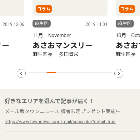
コラム
コラム
麻生区
麻生区
2019.12.06
2019.11.01
11月 November
10月 Octo
リー
あさおマンスリー
あさお
麻生区長 多田貴栄
麻生区長
好きなエリアを選んで記事が届く！
メール版タウンニュース 読者限定プレゼント実施中
https://www.townnews.co.jp/mail/subscribe?detail=true