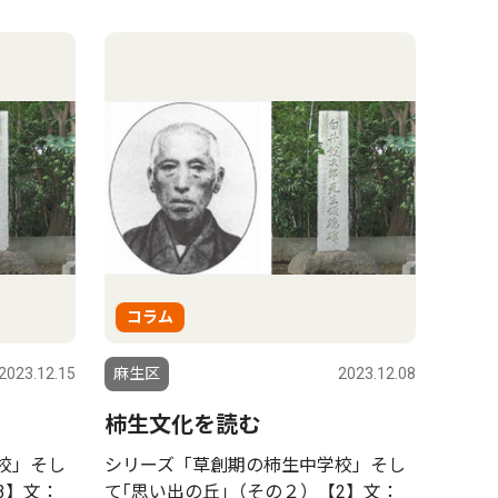
コラム
2023.12.15
麻生区
2023.12.08
柿生文化を読む
校」そし
シリーズ「草創期の柿生中学校」そし
3】文：
て｢思い出の丘｣（その２）【2】文：