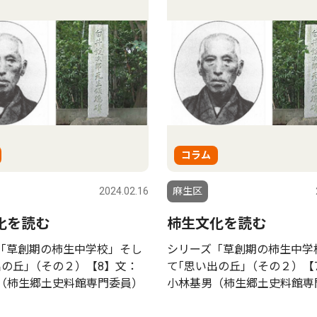
コラム
2024.02.16
麻生区
化を読む
柿生文化を読む
「草創期の柿生中学校」そし
シリーズ「草創期の柿生中学
出の丘｣（その２）【8】文：
て｢思い出の丘｣（その２）【
（柿生郷土史料館専門委員）
小林基男（柿生郷土史料館専