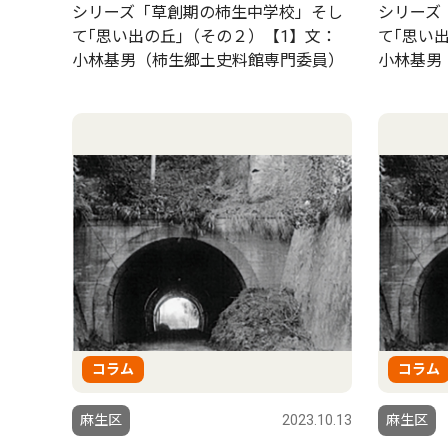
シリーズ「草創期の柿生中学校」そし
シリーズ
て｢思い出の丘｣（その２）【1】文：
て｢思い
小林基男（柿生郷土史料館専門委員）
小林基男
コラム
コラム
麻生区
2023.10.13
麻生区