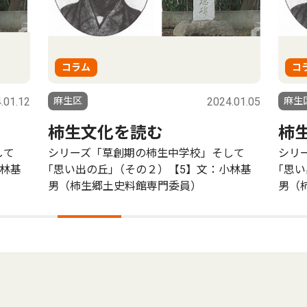
コラム
コ
.01.12
麻生区
2024.01.05
麻生
柿生文化を読む
柿
して
シリーズ「草創期の柿生中学校」そして
シリ
小林基
｢思い出の丘｣（その２）【5】文：小林基
｢思
男（柿生郷土史料館専門委員）
男（