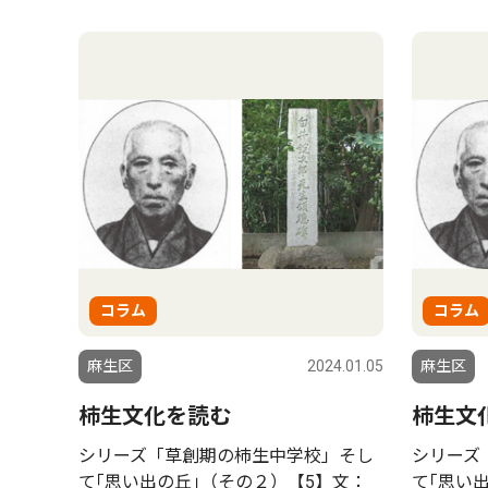
コラム
コラム
麻生区
2024.01.05
麻生区
柿生文化を読む
柿生文
シリーズ「草創期の柿生中学校」そし
シリーズ
て｢思い出の丘｣（その２）【5】文：
て｢思い