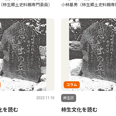
（柿生郷土史料館専門委員）
小林基男（柿生郷土史料館専
コラム
2023.11.10
麻生区
化を読む
柿生文化を読む