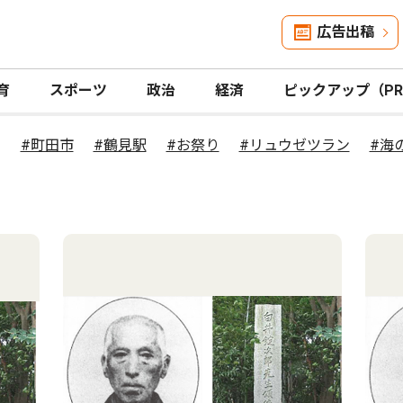
広告出稿
育
スポーツ
政治
経済
ピックアップ（P
#町田市
#鶴見駅
#お祭り
#リュウゼツラン
#海