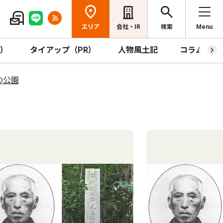
エリア
会社・IR
検索
Menu
R）
タイアップ（PR）
人物風土記
コラム
の公園