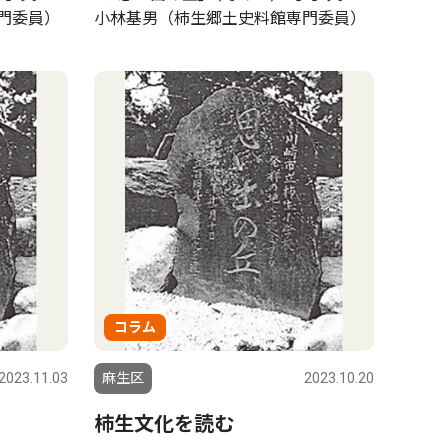
門委員）
小林基男（柿生郷土史料館専門委員）
コラム
2023.11.03
麻生区
2023.10.20
柿生文化を読む