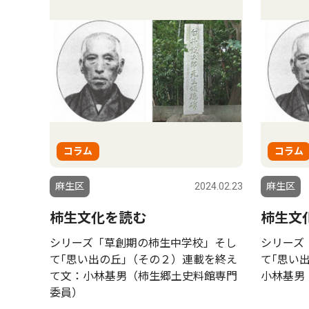
コラム
コラム
麻生区
2024.02.23
麻生区
柿生文化を読む
柿生文
シリーズ「草創期の柿生中学校」そし
シリーズ
て｢思い出の丘｣（その２）連載を終え
て｢思い
て文：小林基男（柿生郷土史料館専門
小林基男
委員）