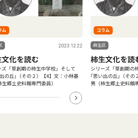
ラム
コラム
区
2023.12.22
麻生区
生文化を読む
柿生文化を読
ーズ「草創期の柿生中学校」そして
シリーズ「草創期の
い出の丘｣（その２）【4】文：小林基
｢思い出の丘｣（その
柿生郷土史料館専門委員）
男（柿生郷土史料館