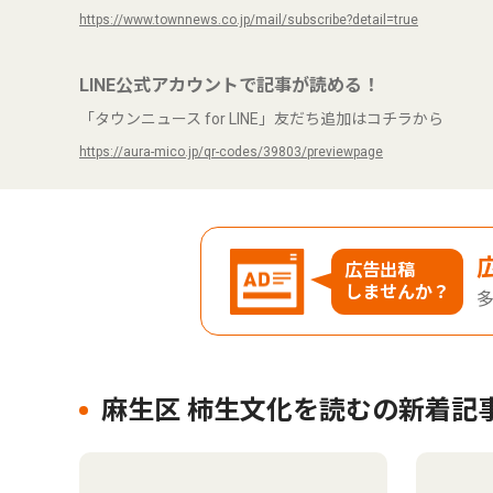
https://www.townnews.co.jp/mail/subscribe?detail=true
LINE公式アカウントで記事が読める！
「タウンニュース for LINE」友だち追加はコチラから
https://aura-mico.jp/qr-codes/39803/previewpage
広告出稿
しませんか？
麻生区 柿生文化を読むの新着記