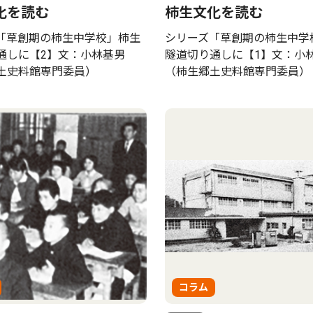
化を読む
柿生文化を読む
「草創期の柿生中学校」柿生
シリーズ「草創期の柿生中学
通しに【2】文：小林基男
隧道切り通しに【1】文：小
土史料館専門委員）
（柿生郷土史料館専門委員）
コラム