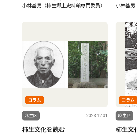
小林基男（柿生郷土史料館専門委員）
小林基男
コラム
コラム
麻生区
2023.12.01
麻生区
柿生文化を読む
柿生文