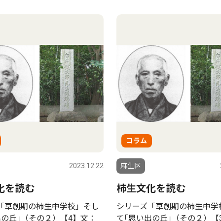
コラム
2023.12.22
麻生区
化を読む
柿生文化を読む
「草創期の柿生中学校」そし
シリーズ「草創期の柿生中学
出の丘｣（その２）【4】文：
て｢思い出の丘｣（その２）【