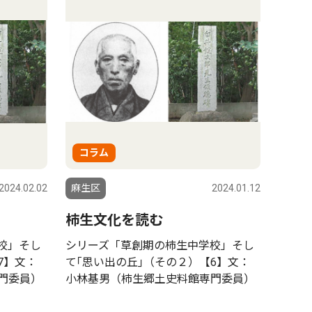
コラム
2024.02.02
麻生区
2024.01.12
柿生文化を読む
校」そし
シリーズ「草創期の柿生中学校」そし
7】文：
て｢思い出の丘｣（その２）【6】文：
門委員）
小林基男（柿生郷土史料館専門委員）