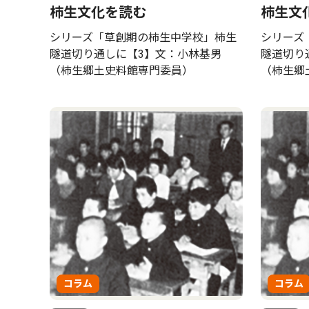
柿生文化を読む
柿生文
シリーズ「草創期の柿生中学校」柿生
シリーズ
隧道切り通しに【3】文：小林基男
隧道切り
（柿生郷土史料館専門委員）
（柿生郷
コラム
コラム