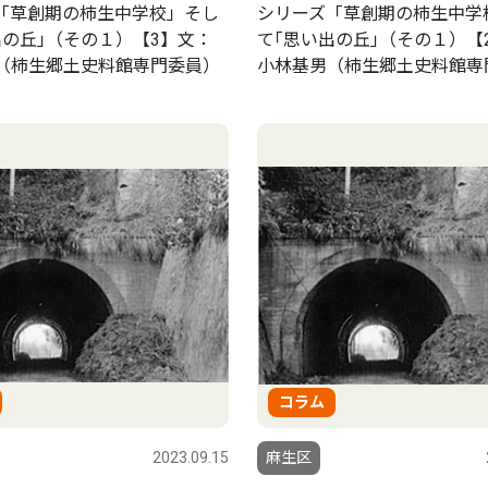
「草創期の柿生中学校」そし
シリーズ「草創期の柿生中学
出の丘｣（その１）【3】文：
て｢思い出の丘｣（その１）【
（柿生郷土史料館専門委員）
小林基男（柿生郷土史料館専
コラム
2023.09.15
麻生区