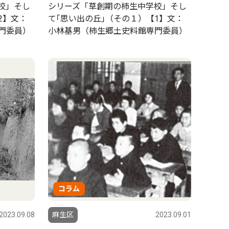
校」そし
シリーズ「草創期の柿生中学校」そし
2】文：
て｢思い出の丘｣（その１）【1】文：
門委員）
小林基男（柿生郷土史料館専門委員）
コラム
2023.09.08
麻生区
2023.09.01