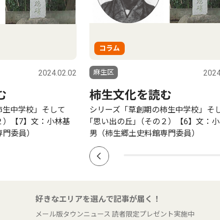
コラム
2024.02.02
麻生区
2024
む
柿生文化を読む
柿生中学校」そして
シリーズ「草創期の柿生中学校」そ
２）【7】文：小林基
｢思い出の丘｣（その２）【6】文：
専門委員）
男（柿生郷土史料館専門委員）
好きなエリアを選んで記事が届く！
メール版タウンニュース 読者限定プレゼント実施中