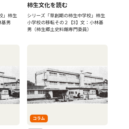
柿生文化を読む
校」柿生
シリーズ「草創期の柿生中学校」柿生
林基男
小学校の移転その２【3】文：小林基
男（柿生郷土史料館専門委員）
コラム