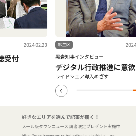
2024.02.23
麻生区
2024
黒岩知事インタビュー
聴受付
デジタル行政推進に意欲
ライドシェア導入めざす
好きなエリアを選んで記事が届く！
メール版タウンニュース 読者限定プレゼント実施中
https://www.townnews.co.jp/mail/subscribe?detail=true