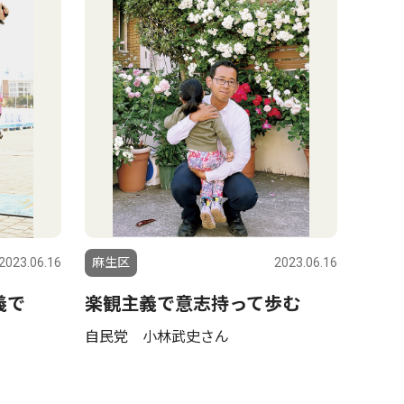
2023.06.16
麻生区
2023.06.16
義で
楽観主義で意志持って歩む
自民党 小林武史さん