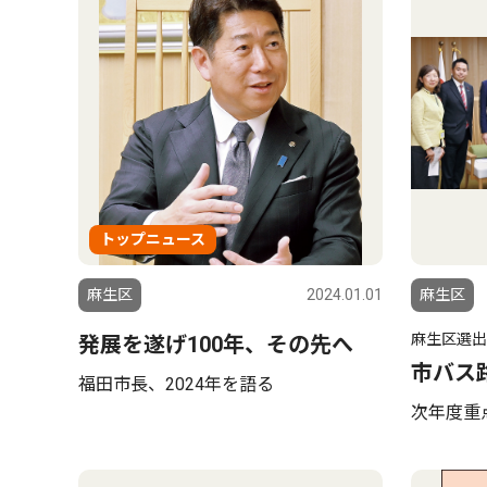
トップニュース
麻生区
2024.01.01
麻生区
麻生区選出
発展を遂げ100年、その先へ
市バス
福田市長、2024年を語る
次年度重