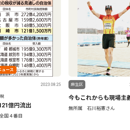
ニュース
2023.08.25
麻生区
税
今もこれからも現場主
121億円流出
無所属 石川裕憲さん
 全国４番目