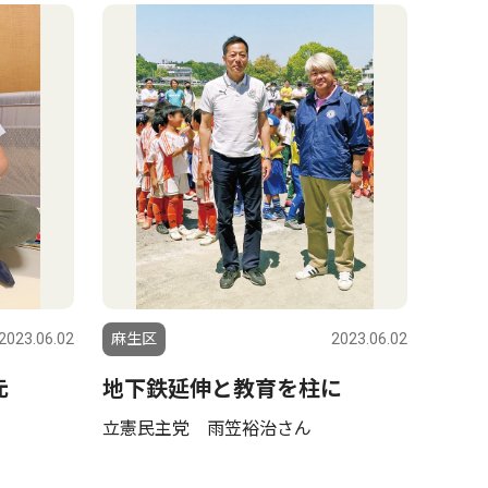
2023.06.02
麻生区
2023.06.02
元
地下鉄延伸と教育を柱に
立憲民主党 雨笠裕治さん