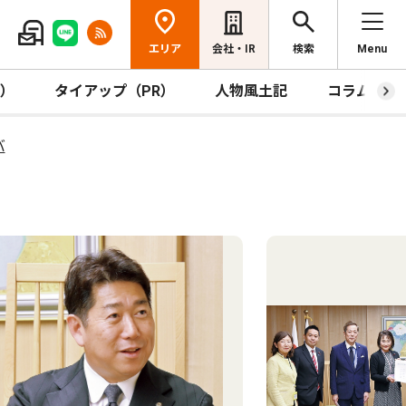
エリア
会社・IR
検索
Menu
R）
タイアップ（PR）
人物風土記
コラム
バ