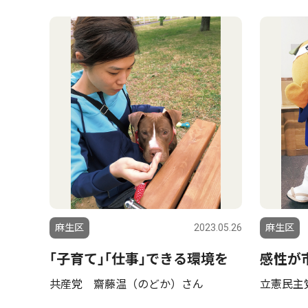
麻生区
2023.05.26
麻生区
｢子育て｣｢仕事｣できる環境を
感性が
共産党 齋藤温（のどか）さん
立憲民主