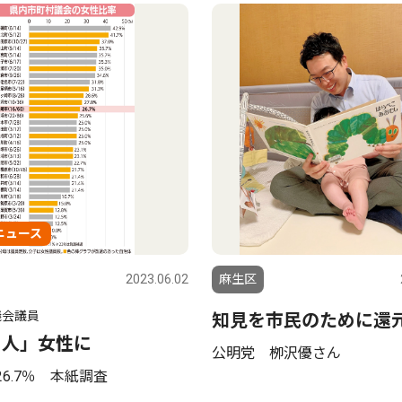
ニュース
2023.06.02
麻生区
議会議員
知見を市民のために還
1人」女性に
公明党 栁沢優さん
6.7％ 本紙調査