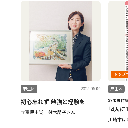
トップ
麻生区
2023.06.09
麻生区
33市町村
初心忘れず 勉強と経験を
｢4人に
立憲民主党 鈴木朋子さん
川崎市は2