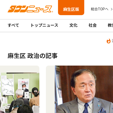
麻生区版
総合TOPへ
すべて
トップニュース
文化
社会
教
麻生区 政治の記事