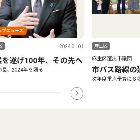
ップニュース
区
2024.01.01
麻生区
麻生区選出市議団
展を遂げ100年、その先へ
市バス路線の
長、2024年を語る
次年度重点予算に８