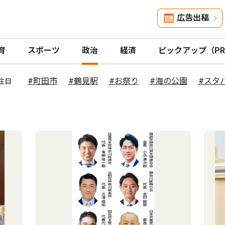
広告出稿
育
スポーツ
政治
経済
ピックアップ（P
#町田市
#鶴見駅
#お祭り
#海の公園
#スタ
注目