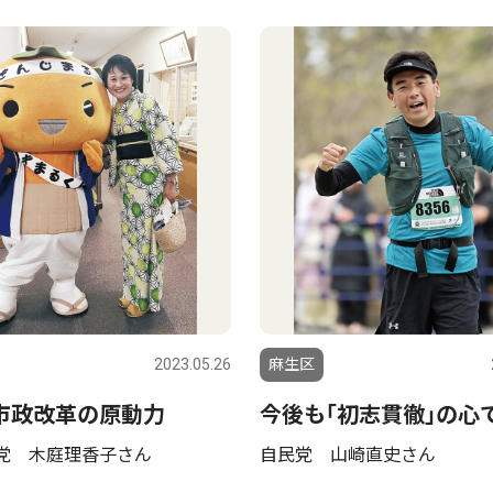
2023.05.26
麻生区
市政改革の原動力
今後も｢初志貫徹｣の心
党 木庭理香子さん
自民党 山崎直史さん