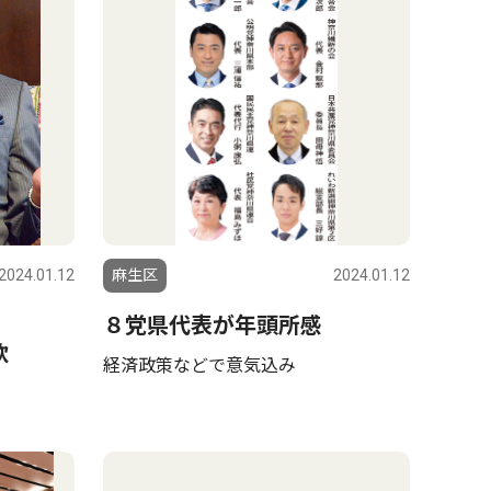
2024.01.12
麻生区
2024.01.12
８党県代表が年頭所感
欲
経済政策などで意気込み