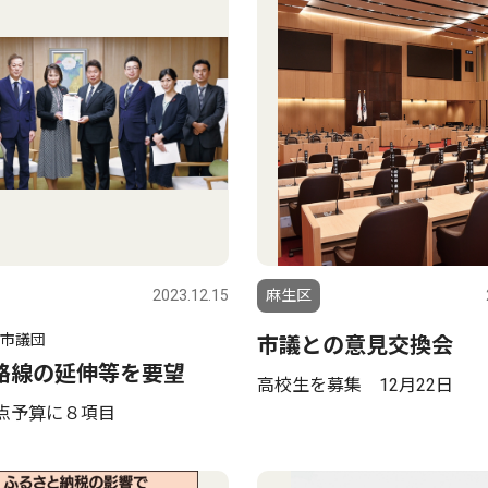
2023.12.15
麻生区
市議団
市議との意見交換会
路線の延伸等を要望
高校生を募集 12月22日
点予算に８項目