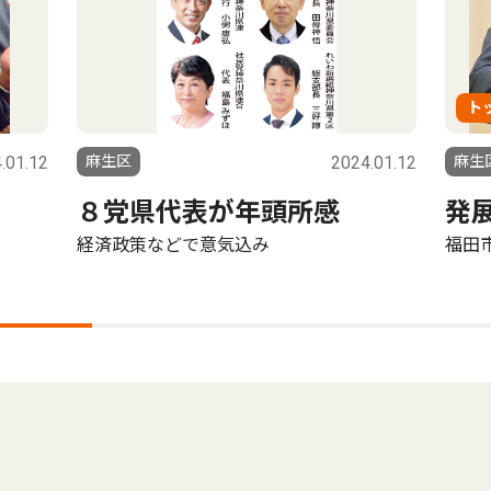
ト
.01.12
麻生区
2024.01.12
麻生
８党県代表が年頭所感
発
経済政策などで意気込み
福田市