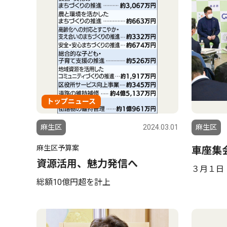
トップニュース
麻生区
2024.03.01
麻生区
麻生区予算案
車座集
資源活用、魅力発信へ
３月１日
総額10億円超を計上