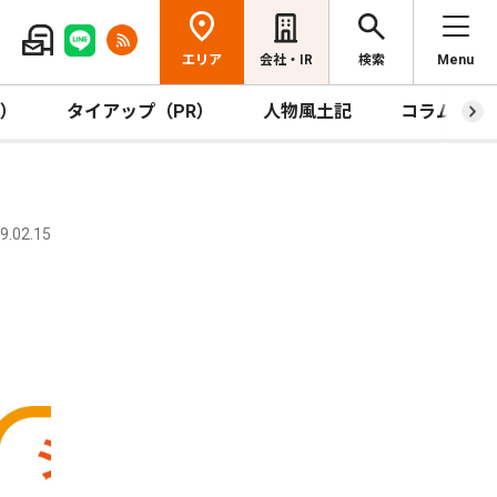
エリア
会社・IR
検索
Menu
R）
タイアップ（PR）
人物風土記
コラム
.02.15