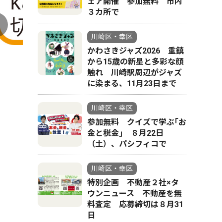
ェア開催 参加無料 市内
３カ所で
川崎区・幸区
かわさきジャズ2026 重鎮
から15歳の新星と多彩な顔
触れ 川崎駅周辺がジャズ
に染まる、11月23日まで
川崎区・幸区
参加無料 クイズで学ぶ｢お
金と税金｣ ８月22日
（土）、パシフィコで
川崎区・幸区
特別企画 不動産２社×タ
ウンニュース 不動産を無
料査定 応募締切は８月31
日