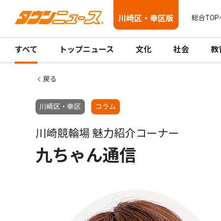
川崎区・幸区版
総合TOP
すべて
トップニュース
文化
社会
教
戻る
川崎区・幸区
コラム
川崎競輪場 魅力紹介コーナー
九ちゃん通信