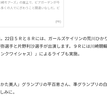
川崎モアーズ」の屋上で、ビアガーデンが今
も多くの人でにぎわうこと間違いなしだ。ビ
(PR)
。22日５Ｒと８Ｒには、ガールズケイリンの荒川ひか
摩弥選手と片野利沙選手が出演します。９Ｒには川崎競
シンクワイシャス）」によるライブも実施。
かた美人」グランプリの平百恵さん、準グランプリの
しみに。