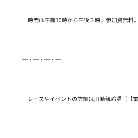
時間は午前10時から午後３時。参加費無料
─・─・─・─
レースやイベントの詳細は川崎競輪場（【電