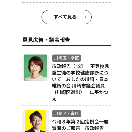
すべて見る
意見広告・議会報告
川崎区・幸区
市政報告【12】 不登校児
童生徒の学校健康診断につ
いて あしたの川崎・日本
維新の会 川崎市議会議員
（川崎区選出） 仁平かつ
え
川崎区・幸区
令和８年第２回定例会一般
質問のご報告 市政報告