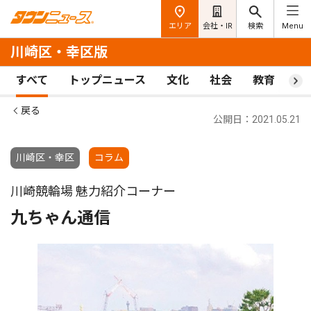
エリア
会社・IR
検索
Menu
川崎区・幸区版
すべて
トップニュース
文化
社会
教育
ス
戻る
公開日：2021.05.21
川崎区・幸区
コラム
川崎競輪場 魅力紹介コーナー
九ちゃん通信