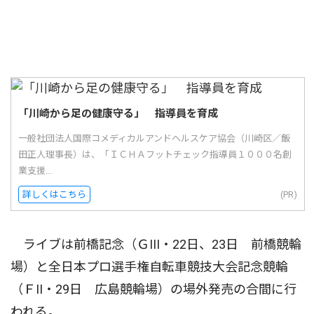
「川崎から足の健康守る」 指導員を育成
一般社団法人国際コメディカルアンドヘルスケア協会（川崎区／飯
田正人理事長）は、「ＩＣＨＡフットチェック指導員１０００名創
業支援...
詳しくはこちら
(PR)
ライブは前橋記念（ＧIII・22日、23日 前橋競輪
場）と全日本プロ選手権自転車競技大会記念競輪
（ＦII・29日 広島競輪場）の場外発売の合間に行
われる。