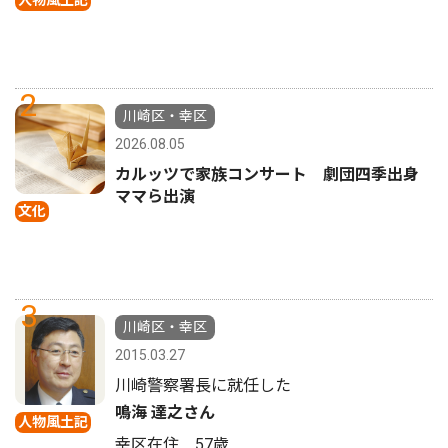
人物風土記
2
川崎区・幸区
2026.08.05
カルッツで家族コンサート 劇団四季出身
ママら出演
文化
3
川崎区・幸区
2015.03.27
川崎警察署長に就任した
鳴海 達之さん
人物風土記
幸区在住 57歳