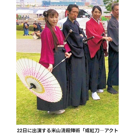
22日に出演する米山流殺陣術「或紅刀―アクト