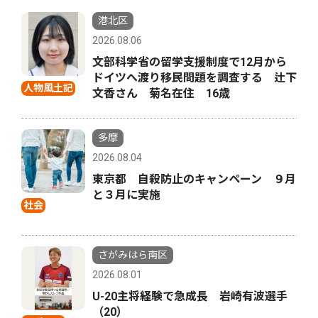
港北区
2026.08.06
文部科学省の留学支援制度で12月から
ドイツへ渡り移民問題を調査する 辻下
人物風土記
文香さん 菊名在住 16歳
多摩
2026.08.04
東京都 自殺防止のキャンペーン ９月
と３月に実施
社会
さがみはら南区
2026.08.01
U-20主将経験で急成長 岩崎有波選手
（20）