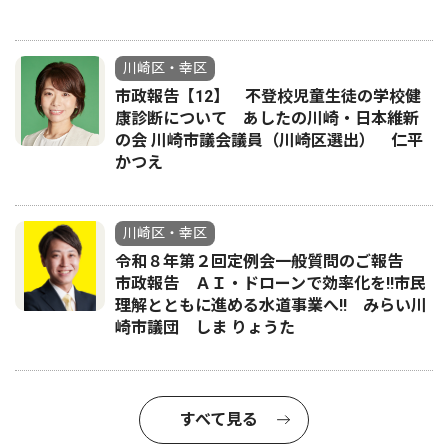
川崎区・幸区
市政報告【12】 不登校児童生徒の学校健
康診断について あしたの川崎・日本維新
の会 川崎市議会議員（川崎区選出） 仁平
かつえ
川崎区・幸区
令和８年第２回定例会一般質問のご報告
市政報告 ＡＩ・ドローンで効率化を!!市民
理解とともに進める水道事業へ!! みらい川
崎市議団 しま りょうた
すべて見る