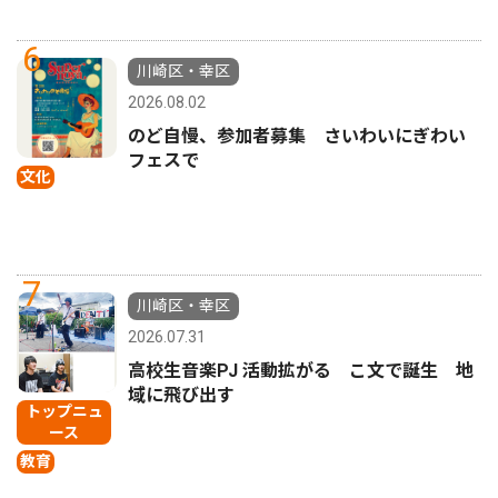
6
川崎区・幸区
2026.08.02
のど自慢、参加者募集 さいわいにぎわい
フェスで
文化
7
川崎区・幸区
2026.07.31
高校生音楽PJ 活動拡がる こ文で誕生 地
域に飛び出す
トップニュ
ース
教育