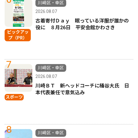
川崎区・幸区
2026.08.07
古着寄付Ｄａｙ 眠っている洋服が誰かの
役に ８月26日 平安会館かわさき
ピックアッ
プ（PR）
7
川崎区・幸区
2026.08.07
川崎ＢＴ 新ヘッドコーチに桶谷大氏 日
本代表兼任で意気込み
スポーツ
8
川崎区・幸区