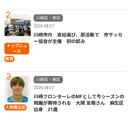
2
川崎区・幸区
2026.08.07
川崎市内 高校選び、部活動で 市サッカ
ー協会が主催 初の試み
トップニュ
ース
教育
3
川崎区・幸区
2026.08.07
川崎フロンターレのMFとして今シーズンの
飛躍が期待される 大関 友翔さん 麻生区
人物風土記
出身 21歳