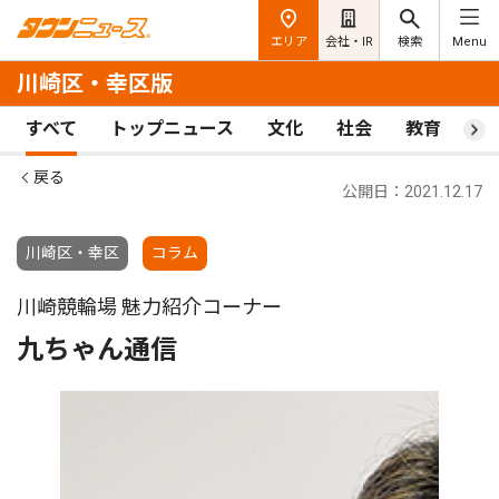
エリア
会社・IR
検索
Menu
川崎区・幸区版
すべて
トップニュース
文化
社会
教育
ス
戻る
公開日：2021.12.17
川崎区・幸区
コラム
川崎競輪場 魅力紹介コーナー
九ちゃん通信