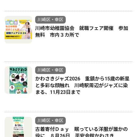
川崎区・幸区
川崎市幼稚園協会 就職フェア開催 参加
無料 市内３カ所で
川崎区・幸区
かわさきジャズ2026 重鎮から15歳の新星
と多彩な顔触れ 川崎駅周辺がジャズに染
まる、11月23日まで
川崎区・幸区
古着寄付Ｄａｙ 眠っている洋服が誰かの
役に ８月26日 平安会館かわさき