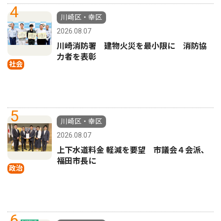
4
川崎区・幸区
2026.08.07
川崎消防署 建物火災を最小限に 消防協
力者を表彰
社会
5
川崎区・幸区
2026.08.07
上下水道料金 軽減を要望 市議会４会派、
福田市長に
政治
6