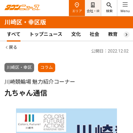
エリア
会社・IR
検索
Menu
川崎区・幸区版
すべて
トップニュース
文化
社会
教育
ス
戻る
公開日：2022.12.02
川崎区・幸区
コラム
川崎競輪場 魅力紹介コーナー
九ちゃん通信