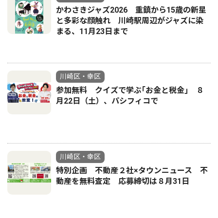
かわさきジャズ2026 重鎮から15歳の新星
と多彩な顔触れ 川崎駅周辺がジャズに染
まる、11月23日まで
川崎区・幸区
参加無料 クイズで学ぶ｢お金と税金｣ ８
月22日（土）、パシフィコで
川崎区・幸区
特別企画 不動産２社×タウンニュース 不
動産を無料査定 応募締切は８月31日