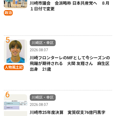
川崎市議会 会派略称 日本共産党へ ８月
１日付で変更
政治
5
川崎区・幸区
2026.08.07
川崎フロンターレのMFとして今シーズンの
飛躍が期待される 大関 友翔さん 麻生区
人物風土記
出身 21歳
6
川崎区・幸区
2026.08.07
川崎市25年度決算 実質収支76億円黒字