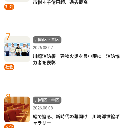
市税４千億円超、過去最高
社会
7
川崎区・幸区
2026.08.07
川崎消防署 建物火災を最小限に 消防協
力者を表彰
社会
8
川崎区・幸区
2026.08.08
絵で辿る、新時代の幕開け 川崎浮世絵ギ
ャラリー
文化