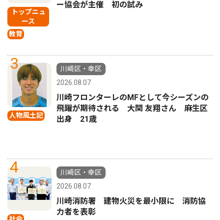
ー協会が主催 初の試み
トップニュ
ース
教育
3
川崎区・幸区
2026.08.07
川崎フロンターレのMFとして今シーズンの
飛躍が期待される 大関 友翔さん 麻生区
人物風土記
出身 21歳
4
川崎区・幸区
2026.08.07
川崎消防署 建物火災を最小限に 消防協
力者を表彰
社会