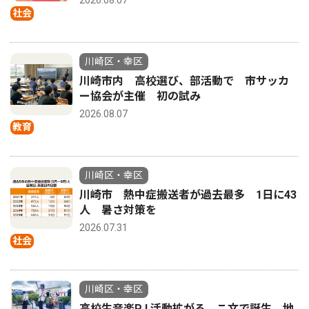
2026.08.07
社会
川崎区・幸区
川崎市内 高校選び、部活動で 市サッカ
ー協会が主催 初の試み
2026.08.07
教育
川崎区・幸区
川崎市 熱中症搬送者が過去最多 1日に43
人 暑さ対策を
2026.07.31
社会
川崎区・幸区
高校生音楽PJ 活動拡がる こ文で誕生 地