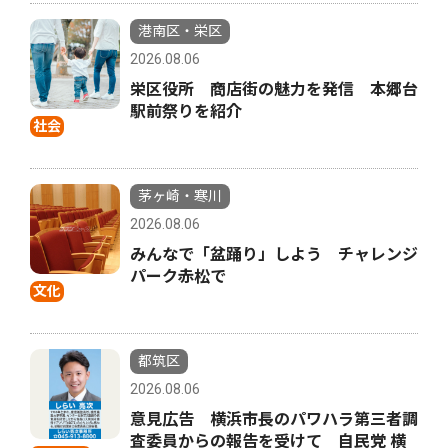
港南区・栄区
2026.08.06
栄区役所 商店街の魅力を発信 本郷台
駅前祭りを紹介
社会
茅ヶ崎・寒川
2026.08.06
みんなで「盆踊り」しよう チャレンジ
パーク赤松で
文化
都筑区
2026.08.06
意見広告 横浜市長のパワハラ第三者調
査委員からの報告を受けて 自民党 横