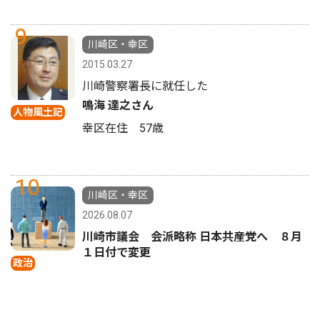
9
川崎区・幸区
2015.03.27
川崎警察署長に就任した
鳴海 達之さん
人物風土記
幸区在住 57歳
10
川崎区・幸区
2026.08.07
川崎市議会 会派略称 日本共産党へ ８月
１日付で変更
政治