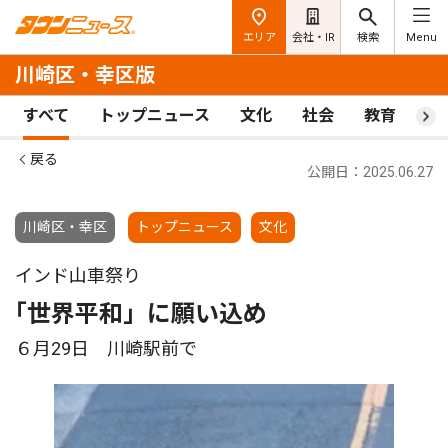
エリア
会社・IR
検索
Menu
川崎区・幸区版
すべて
トップニュース
文化
社会
教育
ス
戻る
公開日：2025.06.27
川崎区・幸区
トップニュース
文化
インド山車祭り
｢世界平和」に願い込め
６月29日 川崎駅前で