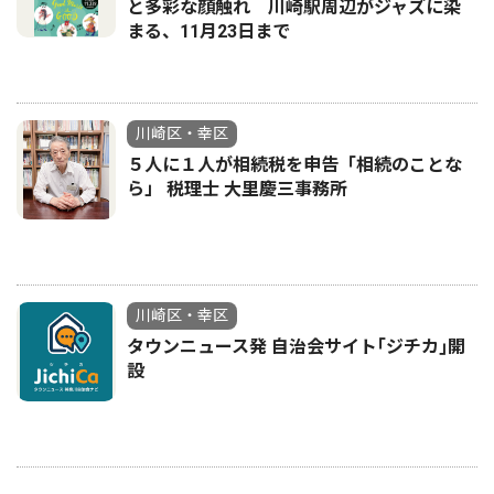
と多彩な顔触れ 川崎駅周辺がジャズに染
まる、11月23日まで
川崎区・幸区
５人に１人が相続税を申告「相続のことな
ら」 税理士 大里慶三事務所
川崎区・幸区
タウンニュース発 自治会サイト｢ジチカ｣開
設