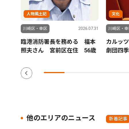
人物風土記
文化
6.07.31
川崎区・幸区
2026.07.31
川崎区・幸
か
臨港消防署長を務める 福本
カルッ
照夫さん 宮前区在住 56歳
劇団四季
他のエリアのニュース
新着記事