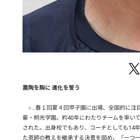
薫陶を胸に 進化を誓う
○…春１回夏４回甲子園に出場、全国的に注
豪・桐光学園。約40年にわたりチームを率い
された。出身校でもあり、コーチとしても14
た恩師の教えを継承する決意を固め、「一つ