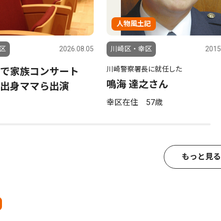
人物風土記
区
2026.08.05
川崎区・幸区
2015
川崎警察署長に就任した
ツで家族コンサート
鳴海 達之さん
出身ママら出演
幸区在住 57歳
もっと見る