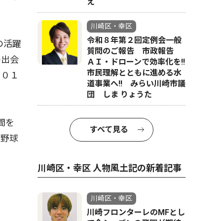
え
川崎区・幸区
令和８年第２回定例会一般
の活躍
質問のご報告 市政報告
の出会
ＡＩ・ドローンで効率化を!!
市民理解とともに進める水
２０１
道事業へ!! みらい川崎市議
団 しま りょうた
間を
すべて見る
も野球
川崎区・幸区 人物風土記の新着記事
川崎区・幸区
川崎フロンターレのMFとし