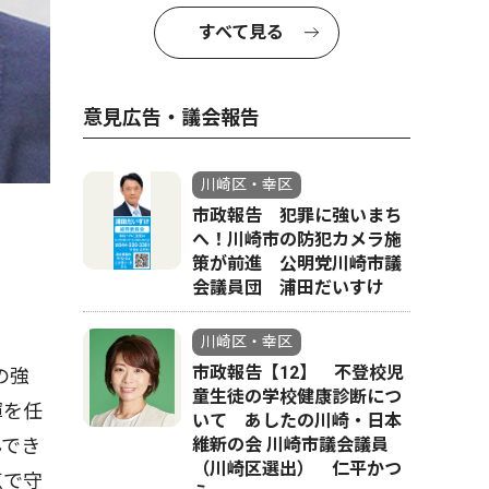
すべて見る
意見広告・議会報告
川崎区・幸区
市政報告 犯罪に強いまち
へ！川崎市の防犯カメラ施
策が前進 公明党川崎市議
会議員団 浦田だいすけ
川崎区・幸区
市政報告【12】 不登校児
の強
童生徒の学校健康診断につ
揮を任
いて あしたの川崎・日本
維新の会 川崎市議会議員
んでき
（川崎区選出） 仁平かつ
点で守