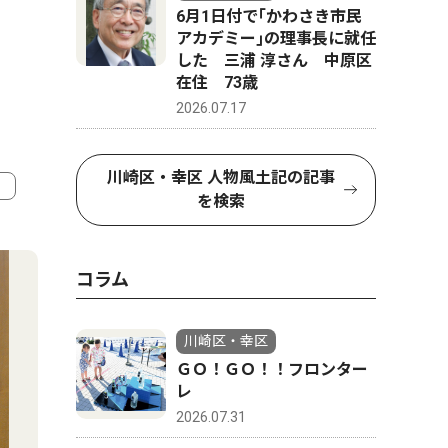
6月1日付で｢かわさき市民
アカデミー｣の理事長に就任
した 三浦 淳さん 中原区
在住 73歳
2026.07.17
川崎区・幸区 人物風土記の記事
を検索
4
5
コラム
川崎区・幸区
ＧＯ！ＧＯ！！フロンター
レ
2026.07.31