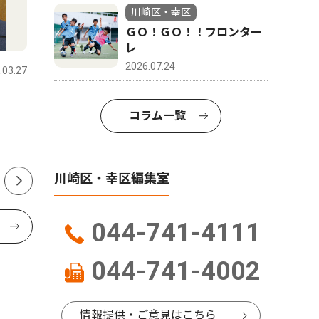
川崎区・幸区
ＧＯ！ＧＯ！！フロンター
教育
スポーツ
レ
2026.07.24
.03.27
川崎区・幸区
2026.07.28
川崎区・幸
鉄の製造工程、間近に ＪＦ
中学硬式
コラム一覧
Ｅで、夏休み工場見学会
創設18
者一丸で
川崎区・幸区編集室
044-741-4111
044-741-4002
情報提供・ご意見はこちら