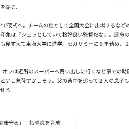
負を語る。
学で硬式へ。チームの柱として全国大会に出場するなど
一印象は「シュッとしていて格好良い監督だな」。運命
道も見すえて東海大学に進学。セガサミーに６年勤め、
。オフは近所のスーパーへ買い出しに行くなど家での時
」と少し気恥ずかしそう。父の背中を追って２人の息子
わせる。