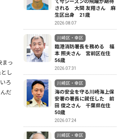
て今シーズンの飛躍が期待
される 大関 友翔さん 麻
生区出身 21歳
2026.08.07
川崎区・幸区
臨港消防署長を務める 福
本 照夫さん 宮前区在住
56歳
決まっ
2026.07.31
員とし
『いろ
川崎区・幸区
学んだ
海の安全を守る川崎海上保
安署の署長に就任した 前
田 俊之さん 千葉県在住
50歳
2026.07.24
川崎区・幸区