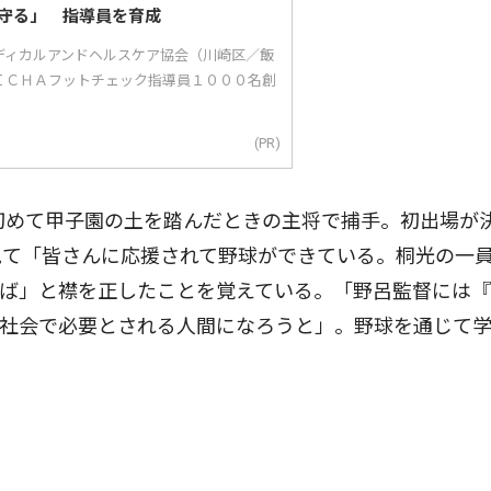
守る」 指導員を育成
ディカルアンドヘルスケア協会（川崎区／飯
ＩＣＨＡフットチェック指導員１０００名創
(PR)
初めて甲子園の土を踏んだときの主将で捕手。初出場が
見て「皆さんに応援されて野球ができている。桐光の一
れば」と襟を正したことを覚えている。「野呂監督には
。社会で必要とされる人間になろうと」。野球を通じて