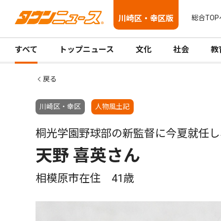
川崎区・幸区版
総合TOP
すべて
トップニュース
文化
社会
教
戻る
川崎区・幸区
人物風土記
桐光学園野球部の新監督に今夏就任し
天野 喜英さん
相模原市在住 41歳