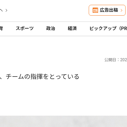
広告出稿
へ
育
スポーツ
政治
経済
ピックアップ（P
公開日：2025
、チームの指揮をとっている