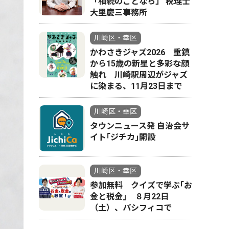
「相続のことなら」 税理士
大里慶三事務所
川崎区・幸区
かわさきジャズ2026 重鎮
から15歳の新星と多彩な顔
触れ 川崎駅周辺がジャズ
に染まる、11月23日まで
川崎区・幸区
タウンニュース発 自治会サ
イト｢ジチカ｣開設
川崎区・幸区
参加無料 クイズで学ぶ｢お
金と税金｣ ８月22日
（土）、パシフィコで