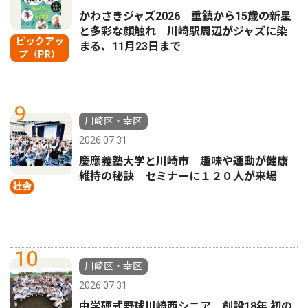
かわさきジャズ2026 重鎮から15歳の新星
と多彩な顔触れ 川崎駅周辺がジャズに染
ピックアッ
まる、11月23日まで
プ（PR）
9
川崎区・幸区
2026.07.31
慶應義塾大学と川崎市 趣味や運動が健康
維持の秘訣 セミナーに１２０人が来場
社会
10
川崎区・幸区
2026.07.31
中学硬式野球川崎西シニア 創設18年 初の