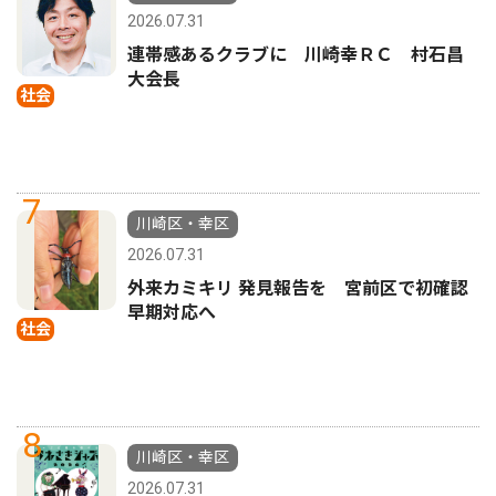
2026.07.31
連帯感あるクラブに 川崎幸ＲＣ 村石昌
大会長
社会
7
川崎区・幸区
2026.07.31
外来カミキリ 発見報告を 宮前区で初確認
早期対応へ
社会
8
川崎区・幸区
2026.07.31