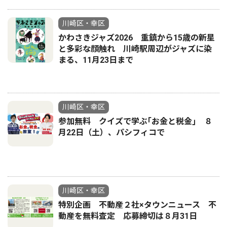
川崎区・幸区
かわさきジャズ2026 重鎮から15歳の新星
と多彩な顔触れ 川崎駅周辺がジャズに染
まる、11月23日まで
川崎区・幸区
参加無料 クイズで学ぶ｢お金と税金｣ ８
月22日（土）、パシフィコで
川崎区・幸区
特別企画 不動産２社×タウンニュース 不
動産を無料査定 応募締切は８月31日