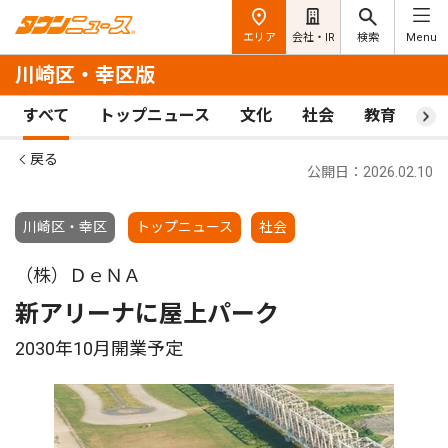
エリア
会社・IR
検索
Menu
川崎区・幸区版
すべて
トップニュース
文化
社会
教育
ス
戻る
公開日：2026.02.10
川崎区・幸区
トップニュース
社会
（株）ＤｅＮＡ
新アリーナに屋上パーク
2030年10月開業予定