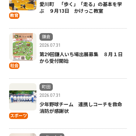
愛川町 「歩く」「走る」の基本を学
ぶ ９月13日 かけっこ教室
教育
鎌倉
2026.07.31
第29回鎌人いち場出展募集 ８月１日
から受付開始
社会
町田
2026.07.31
少年野球チーム 連携しコーチを救命
消防が感謝状
スポーツ