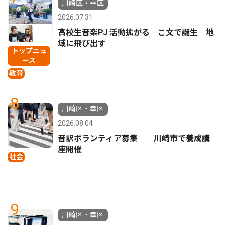
川崎区・幸区
2026.07.31
高校生音楽PJ 活動拡がる こ文で誕生 地
域に飛び出す
トップニュ
ース
教育
8
川崎区・幸区
2026.08.04
音訳ボランティア募集 川崎市で養成講
座開催
社会
9
川崎区・幸区