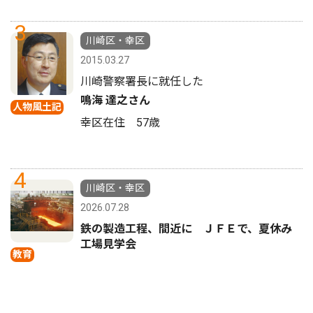
3
川崎区・幸区
2015.03.27
川崎警察署長に就任した
鳴海 達之さん
人物風土記
幸区在住 57歳
4
川崎区・幸区
2026.07.28
鉄の製造工程、間近に ＪＦＥで、夏休み
工場見学会
教育