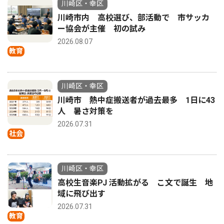
川崎区・幸区
川崎市内 高校選び、部活動で 市サッカ
ー協会が主催 初の試み
2026.08.07
教育
川崎区・幸区
川崎市 熱中症搬送者が過去最多 1日に43
人 暑さ対策を
2026.07.31
社会
川崎区・幸区
高校生音楽PJ 活動拡がる こ文で誕生 地
域に飛び出す
2026.07.31
教育