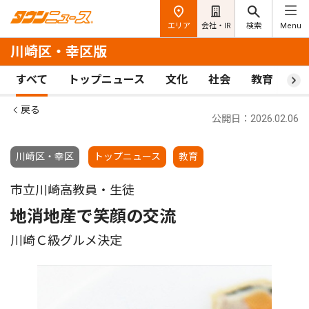
エリア
会社・IR
検索
Menu
川崎区・幸区版
すべて
トップニュース
文化
社会
教育
ス
戻る
公開日：2026.02.06
川崎区・幸区
トップニュース
教育
市立川崎高教員・生徒
地消地産で笑顔の交流
川崎Ｃ級グルメ決定