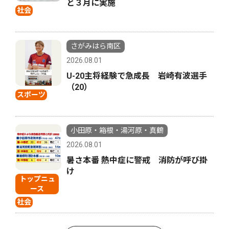
と３月に実施
社会
さがみはら南区
2026.08.01
U-20主将経験で急成長 岩崎有波選手
（20）
スポーツ
小田原・箱根・湯河原・真鶴
2026.08.01
暑さ本番 熱中症に警戒 消防が呼び掛
け
トップニュ
ース
社会