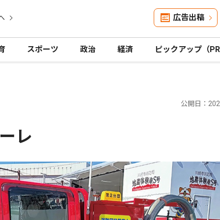
広告出稿
へ
育
スポーツ
政治
経済
ピックアップ（P
公開日：2026
ーレ