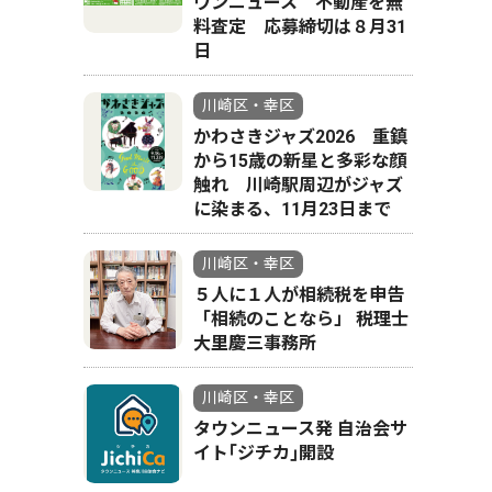
ウンニュース 不動産を無
料査定 応募締切は８月31
日
川崎区・幸区
かわさきジャズ2026 重鎮
から15歳の新星と多彩な顔
触れ 川崎駅周辺がジャズ
に染まる、11月23日まで
川崎区・幸区
５人に１人が相続税を申告
広いスタ
「相続のことなら」 税理士
大里慶三事務所
川崎区・幸区
タウンニュース発 自治会サ
イト｢ジチカ｣開設