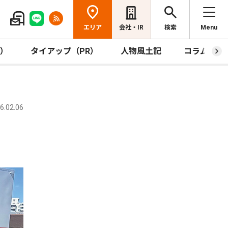
エリア
会社・IR
検索
Menu
R）
タイアップ（PR）
人物風土記
コラム
.02.06