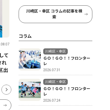
川崎区・幸区 コラムの記事を検
索
社会
文化
コラム
.08.07
川崎区・幸区
2026.08.07
川崎区・幸
川崎区・幸区
して
川崎消防署 建物火災を最小
カルッツ
ＧＯ！ＧＯ！！フロンター
され
限に 消防協力者を表彰
劇団四季
レ
区出
2026.07.31
川崎区・幸区
ＧＯ！ＧＯ！！フロンター
レ
2026.07.24