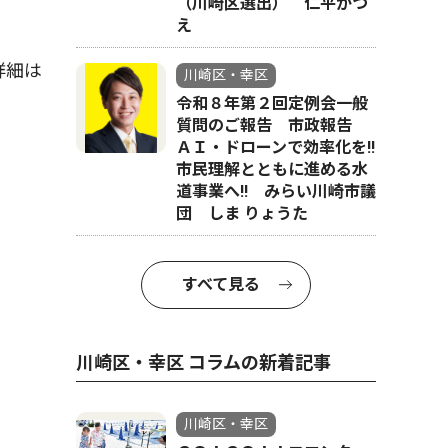
（川崎区選出） 仁平かつ
え
詳細は
川崎区・幸区
令和８年第２回定例会一般
質問のご報告 市政報告
ＡＩ・ドローンで効率化を!!
市民理解とともに進める水
道事業へ!! みらい川崎市議
団 しま りょうた
すべて見る
川崎区・幸区 コラムの新着記事
川崎区・幸区