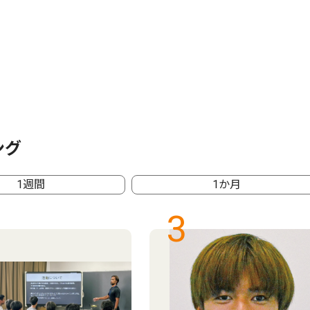
ング
1週間
1か月
3