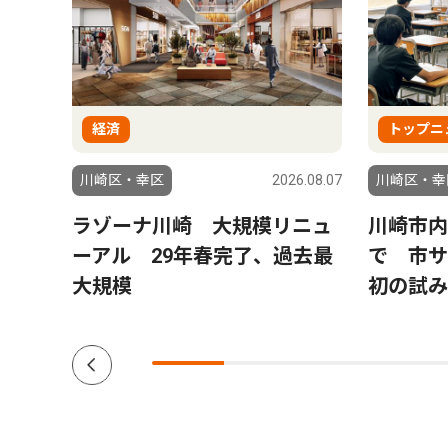
経済
トップニ
6.08.07
川崎区・幸区
2026.08.07
川崎区・幸
日本共
ラゾーナ川崎 大規模リニュ
川崎市内
更
ーアル 29年春完了、過去最
で 市
大規模
初の試み