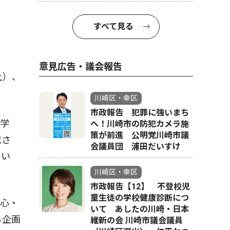
すべて見る
意見広告・議会報告
土）、
川崎区・幸区
市政報告 犯罪に強いまち
学
へ！川崎市の防犯カメラ施
策が前進 公明党川崎市議
意さ
会議員団 浦田だいすけ
てい
川崎区・幸区
市政報告【12】 不登校児
童生徒の学校健康診断につ
心・
いて あしたの川崎・日本
る企画
維新の会 川崎市議会議員