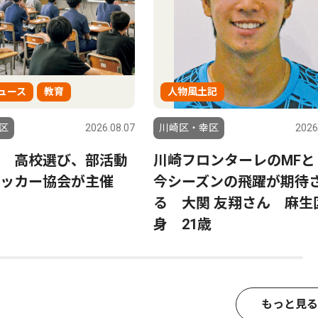
ュース
教育
人物風土記
区
2026.08.07
川崎区・幸区
2026
 高校選び、部活動
川崎フロンターレのMFと
サッカー協会が主催
今シーズンの飛躍が期待
る 大関 友翔さん 麻生
身 21歳
もっと見る