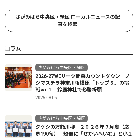
さがみはら中央区・緑区 ローカルニュースの記
事を検索
コラム
さがみはら中央区・緑区
2026-27WEリーグ開幕カウントダウン ノ
ジマステラ神奈川相模原「トップ５」の挑
戦vol１ 鈴鹿神社で必勝祈願
2026.08.06
さがみはら中央区・緑区
タケシの万能川柳 ２０２６年７月度（応
募190句） 短冊に「せかいへいわ」と小１