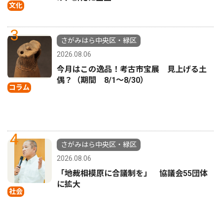
文化
3
さがみはら中央区・緑区
2026.08.06
今月はこの逸品！考古市宝展 見上げる土
偶？（期間 8/1〜8/30）
コラム
4
さがみはら中央区・緑区
2026.08.06
「地裁相模原に合議制を」 協議会55団体
に拡大
社会