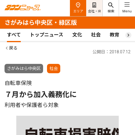
エリア
会社・IR
検索
Menu
さがみはら中央区・緑区版
すべて
トップニュース
文化
社会
教育
ス
戻る
公開日：2018.07.12
さがみはら中央区
社会
自転車保険
７月から加入義務化に
利用者や保護者ら対象