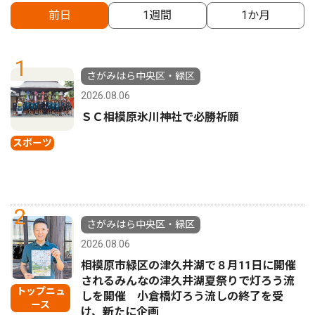
前日
1週間
1か月
1
さがみはら中央区・緑区
2026.08.06
ＳＣ相模原氷川神社で必勝祈願
スポーツ
2
さがみはら中央区・緑区
2026.08.06
相模原市緑区の津久井湖で８月11日に開催
されるみんなの津久井湖夏祭りで灯ろう流
トップニュ
しを開催 小倉橋灯ろう流しの終了を受
ース
け、新たに企画