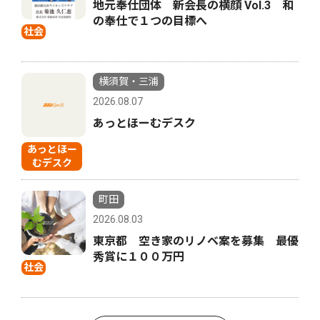
地元奉仕団体 新会長の横顔 Vol.3 和
の奉仕で１つの目標へ
社会
横須賀・三浦
2026.08.07
あっとほーむデスク
あっとほー
むデスク
町田
2026.08.03
東京都 空き家のリノベ案を募集 最優
秀賞に１００万円
社会