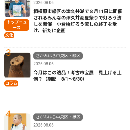
2026.08.06
相模原市緑区の津久井湖で８月11日に開催
されるみんなの津久井湖夏祭りで灯ろう流
トップニュ
しを開催 小倉橋灯ろう流しの終了を受
ース
け、新たに企画
文化
3
さがみはら中央区・緑区
2026.08.06
今月はこの逸品！考古市宝展 見上げる土
偶？（期間 8/1〜8/30）
コラム
4
さがみはら中央区・緑区
2026.08.06