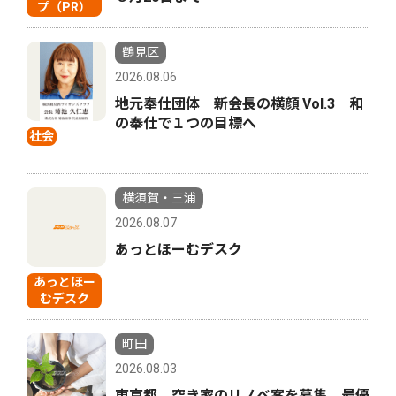
プ（PR）
鶴見区
2026.08.06
地元奉仕団体 新会長の横顔 Vol.3 和
の奉仕で１つの目標へ
社会
横須賀・三浦
2026.08.07
あっとほーむデスク
あっとほー
むデスク
町田
2026.08.03
東京都 空き家のリノベ案を募集 最優