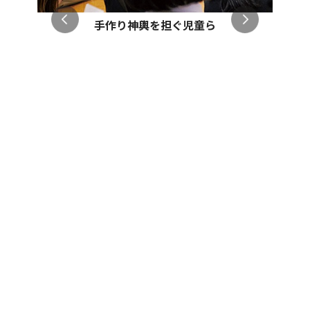
手作り神輿を担ぐ児童ら