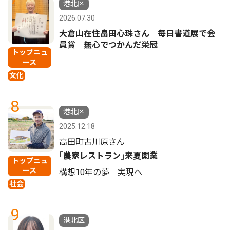
港北区
2026.07.30
大倉山在住畠田心珠さん 毎日書道展で会
員賞 無心でつかんだ栄冠
トップニュ
ース
文化
8
港北区
2025.12.18
高田町古川原さん
｢農家レストラン｣来夏開業
トップニュ
ース
構想10年の夢 実現へ
社会
9
港北区