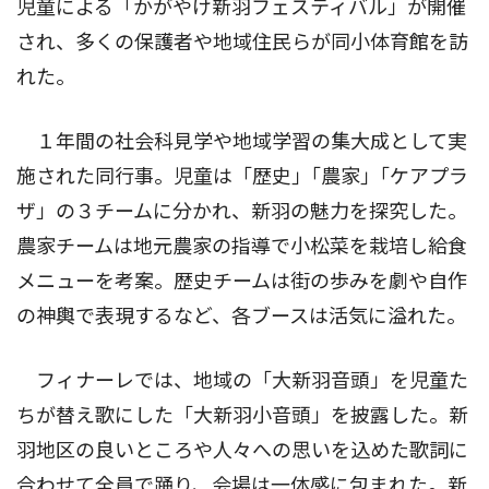
児童による「かがやけ新羽フェスティバル」が開催
され、多くの保護者や地域住民らが同小体育館を訪
れた。
１年間の社会科見学や地域学習の集大成として実
施された同行事。児童は「歴史｣「農家｣「ケアプラ
ザ」の３チームに分かれ、新羽の魅力を探究した。
農家チームは地元農家の指導で小松菜を栽培し給食
メニューを考案。歴史チームは街の歩みを劇や自作
の神輿で表現するなど、各ブースは活気に溢れた。
フィナーレでは、地域の「大新羽音頭」を児童た
ちが替え歌にした「大新羽小音頭」を披露した。新
羽地区の良いところや人々への思いを込めた歌詞に
合わせて全員で踊り、会場は一体感に包まれた。新