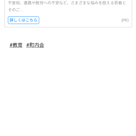
不登校、進路や就労への不安など、さまざまな悩みを抱える若者と
そのご...
詳しくはこちら
(PR)
#教育
#町内会