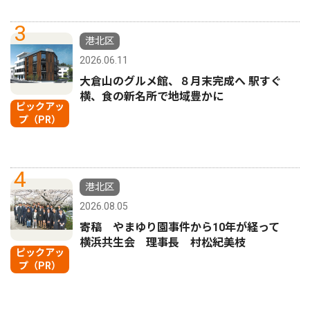
3
港北区
2026.06.11
大倉山のグルメ館、８月末完成へ 駅すぐ
横、食の新名所で地域豊かに
ピックアッ
プ（PR）
4
港北区
2026.08.05
寄稿 やまゆり園事件から10年が経って
横浜共生会 理事長 村松紀美枝
ピックアッ
プ（PR）