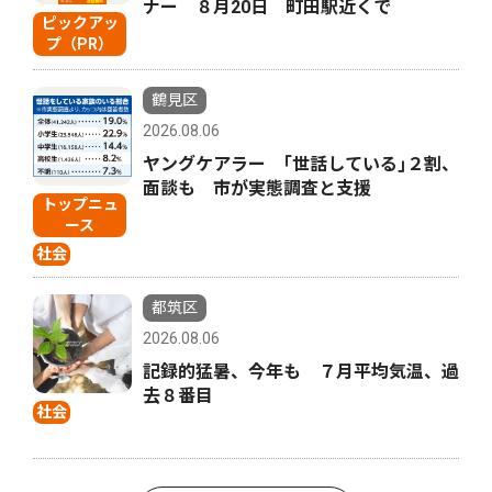
ナー ８月20日 町田駅近くで
ピックアッ
プ（PR）
鶴見区
2026.08.06
ヤングケアラー ｢世話している｣２割、
面談も 市が実態調査と支援
トップニュ
ース
社会
都筑区
2026.08.06
記録的猛暑、今年も ７月平均気温、過
去８番目
社会