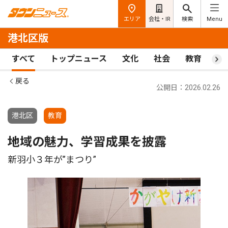
エリア
会社・IR
検索
Menu
港北区版
すべて
トップニュース
文化
社会
教育
ス
戻る
公開日：2026.02.26
港北区
教育
地域の魅力、学習成果を披露
新羽小３年が”まつり”