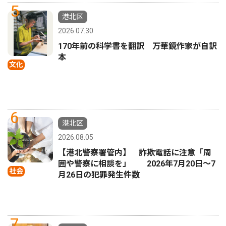
5
港北区
2026.07.30
170年前の科学書を翻訳 万華鏡作家が自訳
本
文化
6
港北区
2026.08.05
【港北警察署管内】 詐欺電話に注意「周
囲や警察に相談を」 2026年7月20日〜7
社会
月26日の犯罪発生件数
7