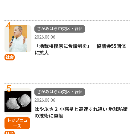
4
さがみはら中央区・緑区
2026.08.06
「地裁相模原に合議制を」 協議会55団体
に拡大
社会
5
さがみはら中央区・緑区
2026.08.06
はやぶさ２ 小惑星と高速すれ違い 地球防衛
の技術に貢献
トップニュ
ース
社会