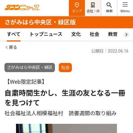
エリア
会社・IR
検索
Menu
さがみはら中央区・緑区版
すべて
トップニュース
文化
社会
教育
ス
戻る
公開日：2022.06.16
さがみはら中央区・緑区
社会
【Web限定記事】
自粛時間生かし、生涯の友となる一冊
を見つけて
社会福祉法人相模福祉村 読書週間の取り組み