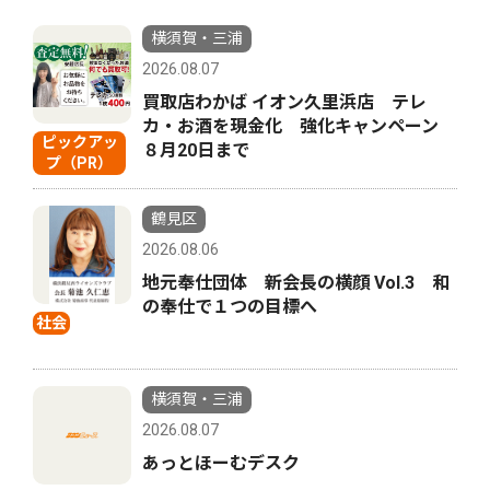
横須賀・三浦
2026.08.07
買取店わかば イオン久里浜店 テレ
カ・お酒を現金化 強化キャンペーン
ピックアッ
８月20日まで
プ（PR）
鶴見区
2026.08.06
地元奉仕団体 新会長の横顔 Vol.3 和
の奉仕で１つの目標へ
社会
横須賀・三浦
2026.08.07
あっとほーむデスク