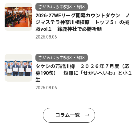
さがみはら中央区・緑区
2026-27WEリーグ開幕カウントダウン ノ
ジマステラ神奈川相模原「トップ５」の挑
戦vol１ 鈴鹿神社で必勝祈願
2026.08.06
さがみはら中央区・緑区
タケシの万能川柳 ２０２６年７月度（応
募190句） 短冊に「せかいへいわ」と小１
生
2026.08.06
コラム一覧