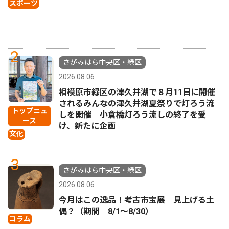
スポーツ
2
さがみはら中央区・緑区
2026.08.06
相模原市緑区の津久井湖で８月11日に開催
されるみんなの津久井湖夏祭りで灯ろう流
トップニュ
しを開催 小倉橋灯ろう流しの終了を受
ース
け、新たに企画
文化
3
さがみはら中央区・緑区
2026.08.06
今月はこの逸品！考古市宝展 見上げる土
偶？（期間 8/1〜8/30）
コラム