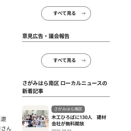
「釣り堀おじさん」と親しまれ
すべて見る
意見広告・議会報告
すべて見る
さがみはら南区 ローカルニュースの
新着記事
さがみはら南区
木工ひろばに130人 建材
た遊
会社が無料開放
口さん