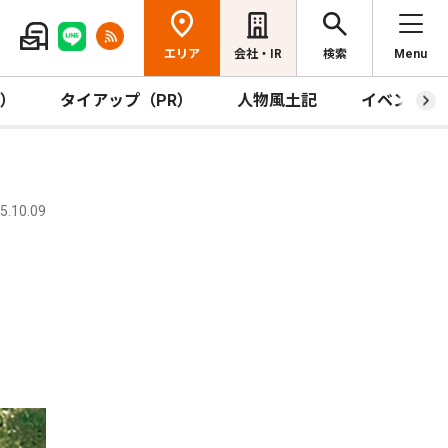
エリア
会社・IR
検索
Menu
R）
タイアップ（PR）
人物風土記
イベント
.10.09