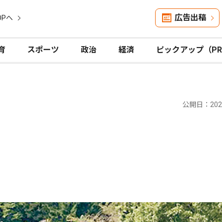
広告出稿
OPへ
育
スポーツ
政治
経済
ピックアップ（P
公開日：2025