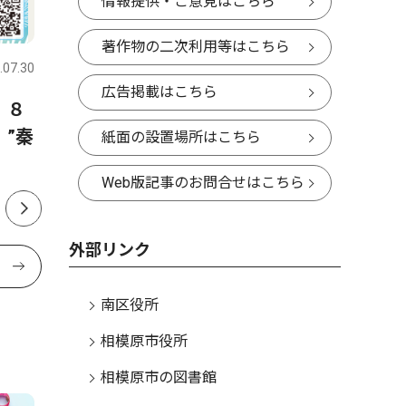
情報提供・ご意見はこちら
スポーツ
トップニュース
政治
著作物の二次利用等はこちら
.07.30
さがみはら南区
2026.07.30
さがみはら
広告掲載はこちら
 ８
少年軟式野球相陽クラブ 練
市議会 
”秦
習の取り組みが本に 野球指
可決 ２
紙面の設置場所はこちら
南書、監修・撮影で協力
Web版記事のお問合せはこちら
外部リンク
南区役所
相模原市役所
相模原市の図書館