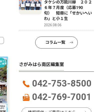
タケシの万能川柳 ２０２
６年７月度（応募190
句） 短冊に「せかいへい
わ」と小１生
2026.08.06
コラム一覧
4
5
さがみはら南区編集室
042-753-8500
042-769-7001