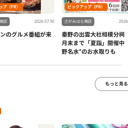
ップ（PR）
ピックアップ（PR）
南区
2026.07.30
さがみはら南区
2026
ンのグルメ番組が来
秦野の出雲大社相模分祠
月末まで「夏詣」開催中 
野名水”のお水取りも
もっと見る