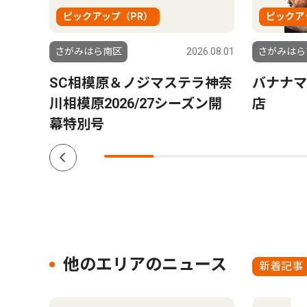
ピックアップ（PR）
ピックア
5.05.29
さがみはら南区
2026.08.01
さがみはら
SC相模原＆ノジマステラ神奈
バナナマ
川相模原2026/27シーズン開
店
幕特別号
他のエリアのニュース
新着記事