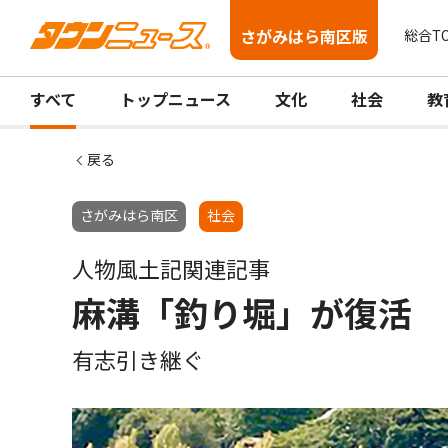
さがみはら南区版
総合T
すべて
トップニュース
文化
社会
教
戻る
さがみはら南区
社会
人物風土記関連記事
麻溝「釣り堀」が復活
有志引き継ぐ