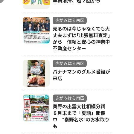
早朝清掃、週２回から
さがみはら南区
売るのは今じゃなくても大
丈夫まずは｢出張無料査定｣
から 信頼と安心の神奈中
不動産センター
さがみはら南区
バナナマンのグルメ番組が
来店
さがみはら南区
秦野の出雲大社相模分祠
８月末まで「夏詣」開催
中 ”秦野名水”のお水取り
も