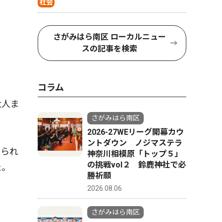
社会
さがみはら南区 ローカルニュー
スの記事を検索
コラム
大人ま
さがみはら南区
2026-27WEリーグ開幕カウ
ントダウン ノジマステラ
められ
神奈川相模原「トップ５」
の挑戦vol２ 鈴鹿神社で必
た。
勝祈願
2026.08.06
さがみはら南区