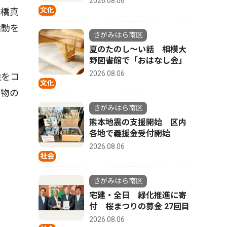
2026.08.06
文化
舩橋真
活動を
さがみはら南区
夏のたのし〜い話 相模大
野図書館で「おはなし会」
2026.08.06
絵をコ
文化
実物の
さがみはら南区
熊本地震の支援開始 区内
各地で義援金受付開始
2026.08.06
社会
さがみはら南区
宅建・全日 緑化推進に寄
付 桜まつりの募金 27回目
2026.08.06