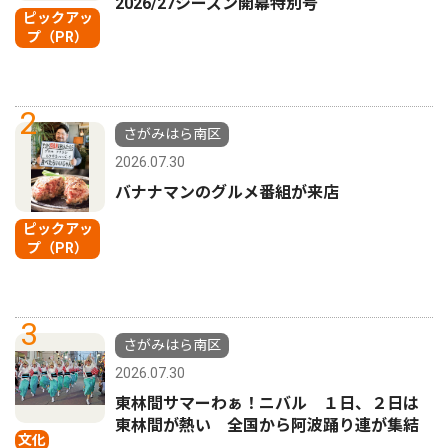
2026/27シーズン開幕特別号
ピックアッ
プ（PR）
2
さがみはら南区
2026.07.30
バナナマンのグルメ番組が来店
ピックアッ
プ（PR）
3
さがみはら南区
2026.07.30
東林間サマーわぁ！ニバル １日、２日は
東林間が熱い 全国から阿波踊り連が集結
文化