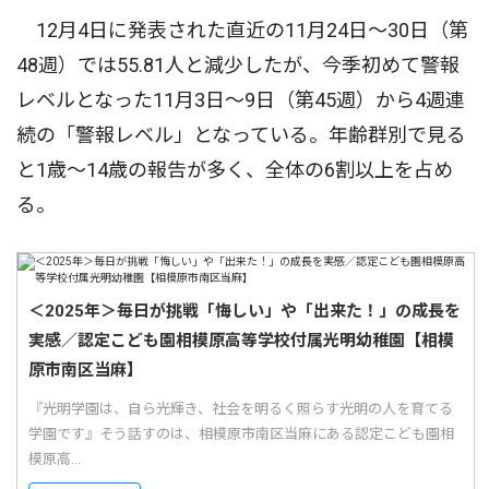
12月4日に発表された直近の11月24日〜30日（第
48週）では55.81人と減少したが、今季初めて警報
レベルとなった11月3日〜9日（第45週）から4週連
続の「警報レベル」となっている。年齢群別で見る
と1歳〜14歳の報告が多く、全体の6割以上を占め
る。
＜2025年＞毎日が挑戦「悔しい」や「出来た！」の成長を
実感／認定こども園相模原高等学校付属光明幼稚園【相模
原市南区当麻】
『光明学園は、自ら光輝き、社会を明るく照らす光明の人を育てる
学園です』そう話すのは、相模原市南区当麻にある認定こども園相
模原高...