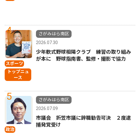
4
さがみはら南区
2026.07.30
少年軟式野球相陽クラブ 練習の取り組み
が本に 野球指南書、監修・撮影で協力
スポーツ
トップニュ
ース
5
さがみはら南区
2026.07.09
市議会 折笠市議に辞職勧告可決 ２度逮
捕発覚受け
政治