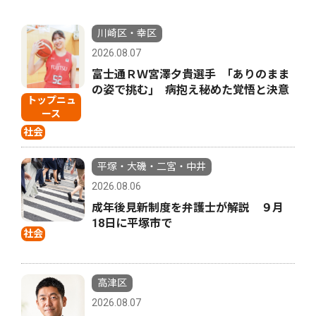
川崎区・幸区
2026.08.07
富士通ＲＷ宮澤夕貴選手 ｢ありのまま
の姿で挑む｣ 病抱え秘めた覚悟と決意
トップニュ
ース
社会
平塚・大磯・二宮・中井
2026.08.06
成年後見新制度を弁護士が解説 ９月
18日に平塚市で
社会
高津区
2026.08.07