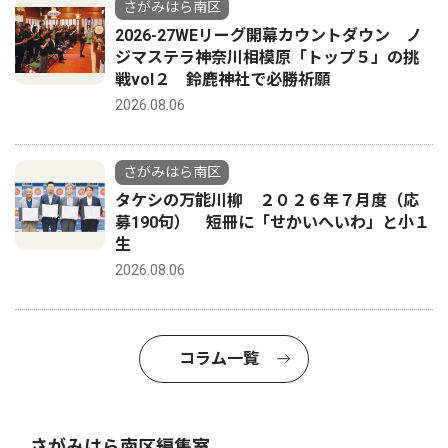
さがみはら南区
2026-27WEリーグ開幕カウントダウン ノ
ジマステラ神奈川相模原「トップ５」の挑
戦vol２ 鈴鹿神社で必勝祈願
2026.08.06
さがみはら南区
タケシの万能川柳 ２０２６年７月度（応
募190句） 短冊に「せかいへいわ」と小１
生
2026.08.06
コラム一覧
さがみはら南区編集室