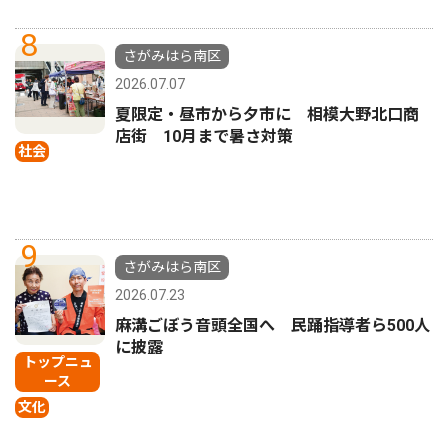
8
さがみはら南区
2026.07.07
夏限定・昼市から夕市に 相模大野北口商
店街 10月まで暑さ対策
社会
9
さがみはら南区
2026.07.23
麻溝ごぼう音頭全国へ 民踊指導者ら500人
に披露
トップニュ
ース
文化