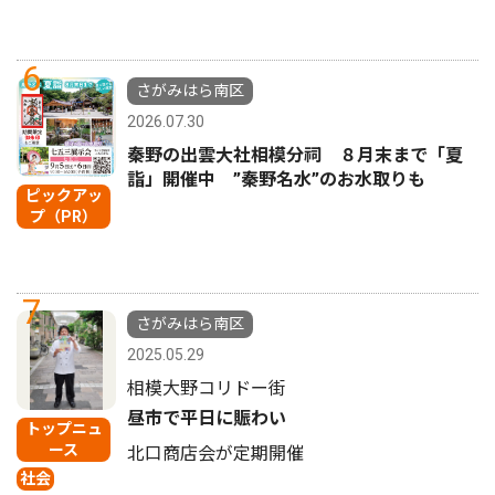
6
さがみはら南区
2026.07.30
秦野の出雲大社相模分祠 ８月末まで「夏
詣」開催中 ”秦野名水”のお水取りも
ピックアッ
プ（PR）
7
さがみはら南区
2025.05.29
相模大野コリドー街
昼市で平日に賑わい
トップニュ
ース
北口商店会が定期開催
社会