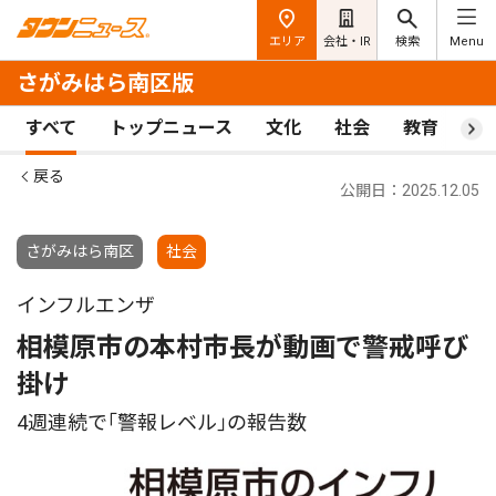
エリア
会社・IR
検索
Menu
さがみはら南区版
すべて
トップニュース
文化
社会
教育
ス
戻る
公開日：2025.12.05
さがみはら南区
社会
インフルエンザ
相模原市の本村市長が動画で警戒呼び
掛け
4週連続で｢警報レベル｣の報告数