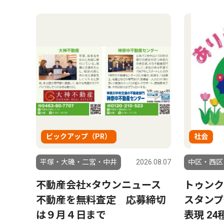
ピックアップ（PR）
社会
平塚・大磯・二宮・中井
2026.08.07
中区・西区
不動産会社×タウンニュース
トゥンク
不動産を無料査定 応募締切
スタンプ
は９月４日まで
表現 24