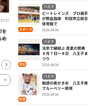
八王子
社会
社会
ビートレインズ プロ選手
が熱血指導 町田市立総合
.07.21
八王子
2026.08.06
八王子
体育館で
スポーツ
2026.08.06
印を
八王子商工会議所 「甲子
魅惑の紫
らめ
園」に役立てて 実践へ応援
ルーベリ
八王子
金２００万円
活気で縁結ぶ 真夏の祭典
８月７日〜９日 八王子ま
つり
文化
2026.08.06
八王子
魅惑の紫かき氷 八王子産
ブルーベリー使用
2026.08.06
社会