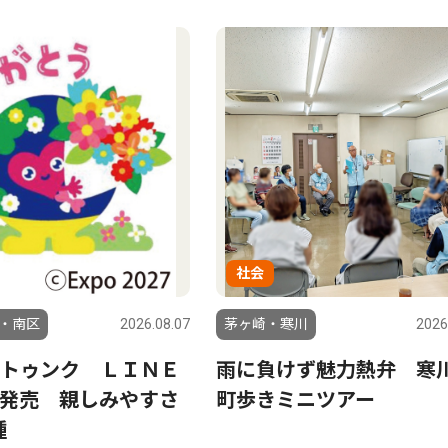
社会
・南区
2026.08.07
茅ヶ崎・寒川
2026
トゥンク ＬＩＮＥ
雨に負けず魅力熱弁 寒
発売 親しみやすさ
町歩きミニツアー
種