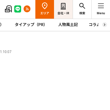
エリア
会社・IR
検索
Menu
R）
タイアップ（PR）
人物風土記
コラム
.10.07