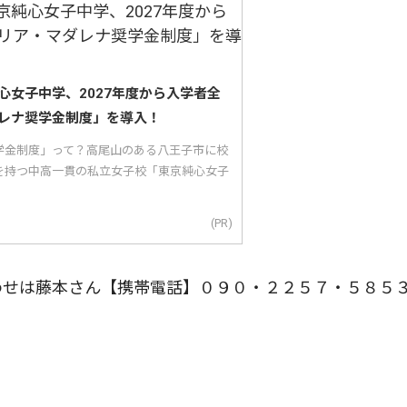
心女子中学、2027年度から入学者全
レナ奨学金制度」を導入！
学金制度」って？高尾山のある八王子市に校
を持つ中高一貫の私立女子校「東京純心女子
(PR)
わせは藤本さん【携帯電話】０９０・２２５７・５８５