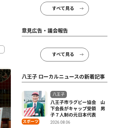
すべて見る
意見広告・議会報告
すべて見る
4
5
八王子 ローカルニュースの新着記事
八王子
八王子市ラグビー協会 山
下会長がキャップ受領 男
子７人制の元日本代表
スポーツ
2026.08.06