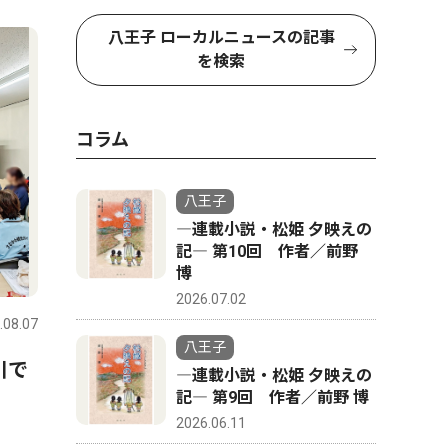
八王子 ローカルニュースの記事
を検索
コラム
八王子
―連載小説・松姫 夕映えの
記― 第10回 作者／前野
博
2026.07.02
.08.07
八王子
川で
―連載小説・松姫 夕映えの
記― 第9回 作者／前野 博
2026.06.11