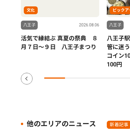
文化
ピックア
6.08.06
八王子
2026.08.06
八王子
山下
活気で縁結ぶ 真夏の祭典 ８
八王子駅
子７
月７日〜９日 八王子まつり
管に迷
コイン10
100円
他のエリアのニュース
新着記事