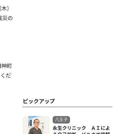
（木）
震災の
明神町
てくだ
ピックアップ
八王子
永生クリニック ＡＩによ