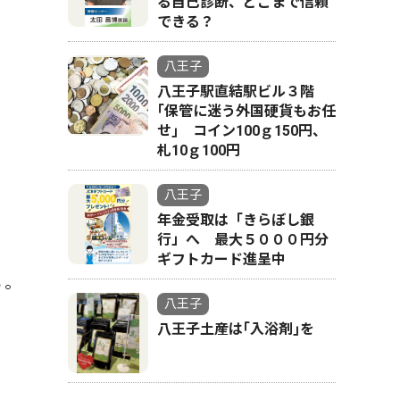
る自己診断、どこまで信頼
できる？
八王子
八王子駅直結駅ビル３階
｢保管に迷う外国硬貨もお任
せ｣ コイン100ｇ150円、
札10ｇ100円
八王子
年金受取は「きらぼし銀
行」へ 最大５０００円分
ギフトカード進呈中
３。
八王子
八王子土産は｢入浴剤｣を