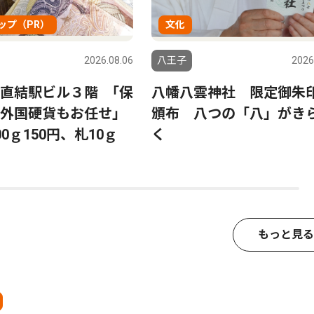
ップ（PR）
文化
2026.08.06
八王子
2026
直結駅ビル３階 ｢保
八幡八雲神社 限定御朱
う外国硬貨もお任せ｣
頒布 八つの「八」がき
0ｇ150円、札10ｇ
く
もっと見る