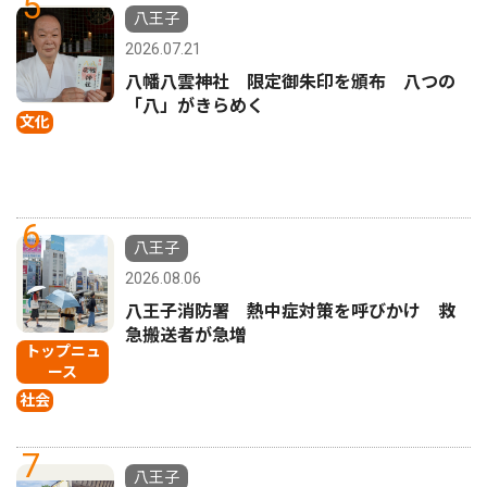
5
八王子
2026.07.21
八幡八雲神社 限定御朱印を頒布 八つの
「八」がきらめく
文化
6
八王子
2026.08.06
八王子消防署 熱中症対策を呼びかけ 救
急搬送者が急増
トップニュ
ース
社会
7
八王子