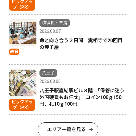
ピックアッ
プ（PR）
横須賀・三浦
2026.08.07
命と向き合う２日間 実相寺で20回目
の寺子屋
教育
八王子
2026.08.06
八王子駅直結駅ビル３階 ｢保管に迷う
外国硬貨もお任せ｣ コイン100ｇ150
ピックアッ
円、札10ｇ100円
プ（PR）
エリア一覧を見る