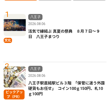
1
八王子
2026.08.06
活気で縁結ぶ 真夏の祭典 ８月７日〜９
日 八王子まつり
文化
2
八王子
2026.08.06
八王子駅直結駅ビル３階 ｢保管に迷う外国
硬貨もお任せ｣ コイン100ｇ150円、札10
ピックアッ
ｇ100円
プ（PR）