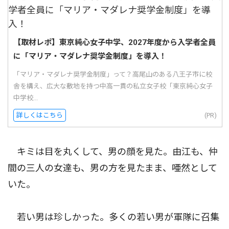
【取材レポ】東京純心女子中学、2027年度から入学者全員
に「マリア・マダレナ奨学金制度」を導入！
「マリア・マダレナ奨学金制度」って？高尾山のある八王子市に校
舎を構え、広大な敷地を持つ中高一貫の私立女子校「東京純心女子
中学校...
詳しくはこちら
(PR)
キミは目を丸くして、男の顔を見た。由江も、仲
間の三人の女達も、男の方を見たまま、唖然として
いた。
若い男は珍しかった。多くの若い男が軍隊に召集