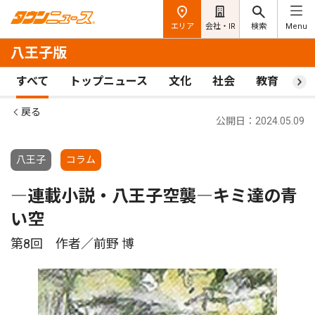
エリア
会社・IR
検索
Menu
八王子版
すべて
トップニュース
文化
社会
教育
ス
戻る
公開日：2024.05.09
八王子
コラム
―連載小説・八王子空襲―キミ達の青
い空
第8回 作者／前野 博