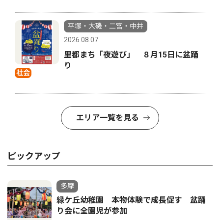
平塚・大磯・二宮・中井
2026.08.07
里都まち「夜遊び」 ８月15日に盆踊
り
社会
エリア一覧を見る
ピックアップ
多摩
緑ケ丘幼稚園 本物体験で成長促す 盆踊
り会に全園児が参加