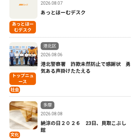
2026.08.07
あっとほーむデスク
あっとほー
むデスク
港北区
2026.08.06
港北警察署 詐欺未然防止で感謝状 勇
気ある声掛けたたえる
トップニュ
ース
社会
多摩
2026.08.08
納涼の日２０２６ 23日、貝取こぶし
館
文化