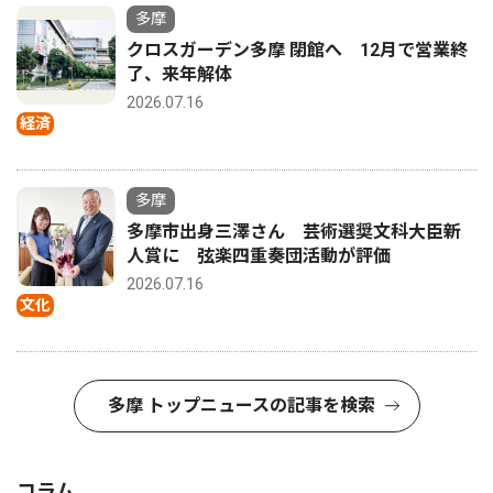
多摩
クロスガーデン多摩 閉館へ 12月で営業終
了、来年解体
2026.07.16
経済
多摩
多摩市出身三澤さん 芸術選奨文科大臣新
人賞に 弦楽四重奏団活動が評価
2026.07.16
文化
多摩 トップニュースの記事を検索
コラム