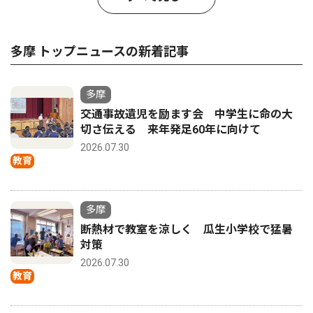
多摩 トップニュースの新着記事
多摩
交通事故遺児を励ます会 中学生に命の大
切さ伝える 来年発足60年に向けて
2026.07.30
教育
多摩
断熱材で教室を涼しく 瓜生小学校で猛暑
対策
2026.07.30
教育