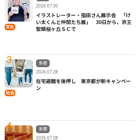
2026.07.30
イラストレーター・指田さん展示会 「け
い太くんと仲間たち展」 30日から、京王
文化
聖蹟桜ヶ丘ＳＣで
3
多摩
2026.07.28
在宅避難を後押し 東京都が新キャンペー
ン
社会
4
多摩
2026.07.28