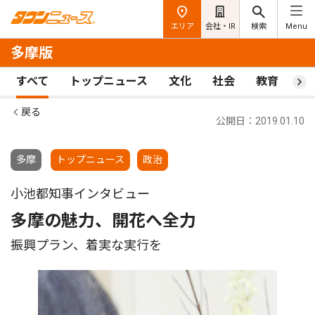
エリア
会社・IR
検索
Menu
多摩版
すべて
トップニュース
文化
社会
教育
ス
戻る
公開日：2019.01.10
多摩
トップニュース
政治
小池都知事インタビュー
多摩の魅力、開花へ全力
振興プラン、着実な実行を