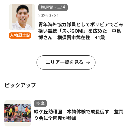
横須賀・三浦
2026.07.31
青年海外協力隊員としてボリビアでごみ
拾い競技「スポGOMI」を広めた 中島
人物風土記
博さん 横須賀市武在住 41歳
エリア一覧を見る
ピックアップ
多摩
緑ケ丘幼稚園 本物体験で成長促す 盆踊
り会に全園児が参加