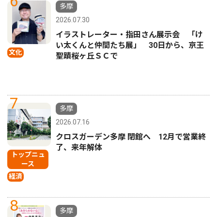
6
多摩
2026.07.30
イラストレーター・指田さん展示会 「け
い太くんと仲間たち展」 30日から、京王
文化
聖蹟桜ヶ丘ＳＣで
7
多摩
2026.07.16
クロスガーデン多摩 閉館へ 12月で営業終
了、来年解体
トップニュ
ース
経済
8
多摩