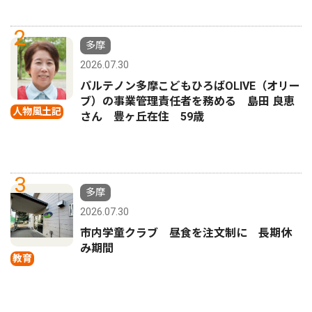
2
多摩
2026.07.30
パルテノン多摩こどもひろばOLIVE（オリー
ブ）の事業管理責任者を務める 島田 良恵
人物風土記
さん 豊ヶ丘在住 59歳
3
多摩
2026.07.30
市内学童クラブ 昼食を注文制に 長期休
み期間
教育