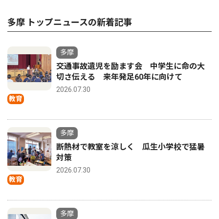
多摩 トップニュースの新着記事
多摩
交通事故遺児を励ます会 中学生に命の大
切さ伝える 来年発足60年に向けて
2026.07.30
教育
多摩
断熱材で教室を涼しく 瓜生小学校で猛暑
対策
2026.07.30
教育
多摩