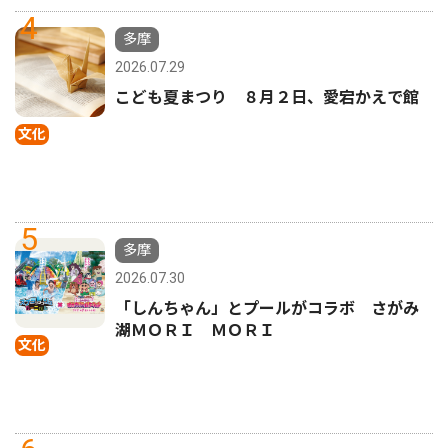
4
多摩
2026.07.29
こども夏まつり ８月２日、愛宕かえで館
文化
5
多摩
2026.07.30
「しんちゃん」とプールがコラボ さがみ
湖ＭＯＲＩ ＭＯＲＩ
文化