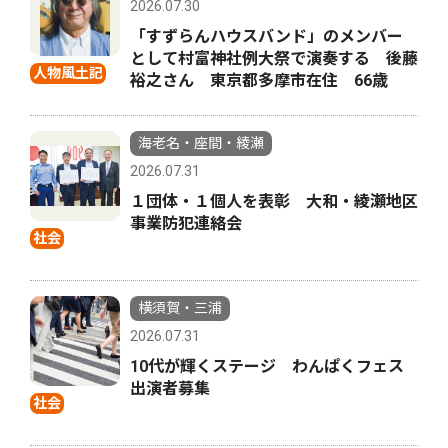
2026.07.30
「すずらんハウスバンド」のメンバー
として村富神社例大祭で演奏する 後藤
人物風土記
裕之さん 東京都多摩市在住 66歳
海老名・座間・綾瀬
2026.07.31
１団体・１個人を表彰 大和・綾瀬地区
事業防犯連絡会
社会
横須賀・三浦
2026.07.31
10代が輝くステージ わんぱくフェス
出演者募集
社会