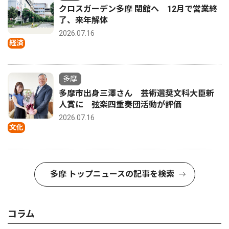
クロスガーデン多摩 閉館へ 12月で営業終
了、来年解体
2026.07.16
経済
多摩
多摩市出身三澤さん 芸術選奨文科大臣新
人賞に 弦楽四重奏団活動が評価
2026.07.16
文化
多摩 トップニュースの記事を検索
コラム