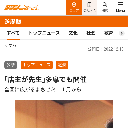
エリア
会社・IR
検索
Menu
多摩版
すべて
トップニュース
文化
社会
教育
ス
戻る
公開日：2022.12.15
多摩
トップニュース
経済
｢店主が先生｣多摩でも開催
全国に広がるまちゼミ １月から