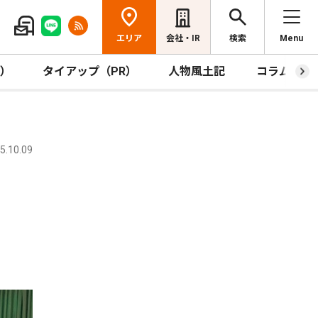
エリア
会社・IR
検索
Menu
R）
タイアップ（PR）
人物風土記
コラム
.10.09