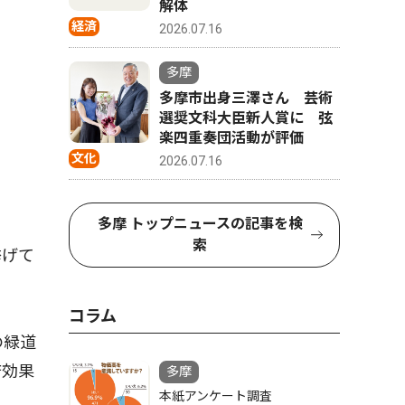
解体
経済
2026.07.16
多摩
多摩市出身三澤さん 芸術
選奨文科大臣新人賞に 弦
楽四重奏団活動が評価
文化
2026.07.16
多摩 トップニュースの記事を検
索
挙げて
コラム
の緑道
済効果
多摩
本紙アンケート調査