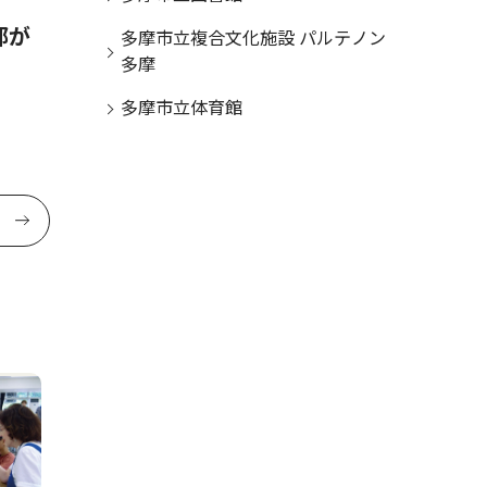
都が
竹灯籠イベント ８月６日、
多摩市立複合文化施設 パルテノン
多摩
桜ヶ丘公園で
多摩市立体育館