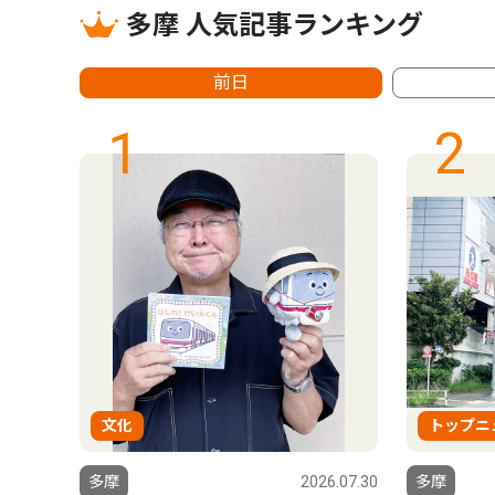
多摩 人気記事ランキング
前日
1
2
文化
トップニ
多摩
2026.07.30
多摩