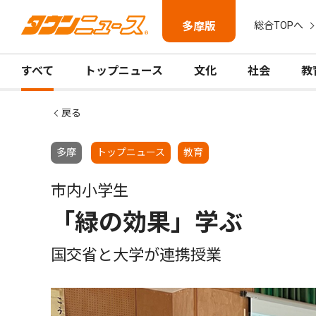
多摩版
総合TOPへ
すべて
トップニュース
文化
社会
教
戻る
多摩
トップニュース
教育
市内小学生
「緑の効果」学ぶ
国交省と大学が連携授業