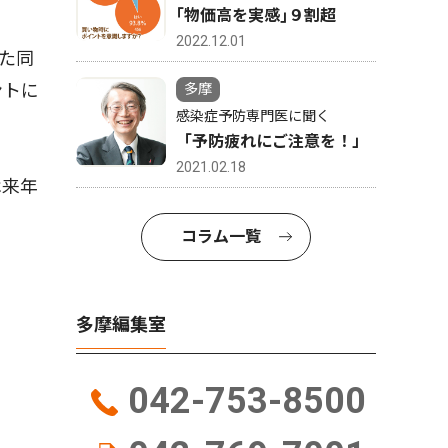
｢物価高を実感｣９割超
2022.12.01
た同
ントに
多摩
感染症予防専門医に聞く
「予防疲れにご注意を！」
2021.02.18
は来年
コラム一覧
多摩編集室
042-753-8500