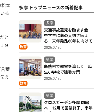
の松本
多摩 トップニュースの新着記事
ている
多摩
交通事故遺児を励ます会
中学生に命の大切さ伝え
だと
る 来年発足60年に向けて
１９
教育
2026.07.30
多摩
断熱材で教室を涼しく 瓜
「言葉
生小学校で猛暑対策
に伝え
2026.07.30
教育
多摩
クロスガーデン多摩 閉館
へ 12月で営業終了、来年