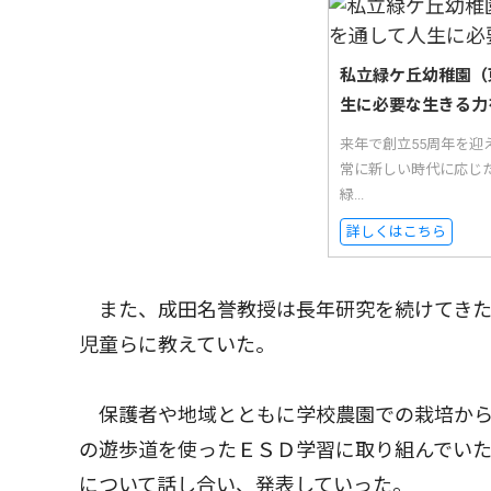
私立緑ケ丘幼稚園（
生に必要な生きる力
来年で創立55周年を迎
常に新しい時代に応じ
緑...
詳しくはこちら
また、成田名誉教授は長年研究を続けてきた
児童らに教えていた。
保護者や地域とともに学校農園での栽培から
の遊歩道を使ったＥＳＤ学習に取り組んでい
について話し合い、発表していった。