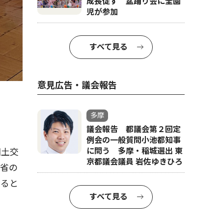
成長促す 盆踊り会に全園
児が参加
すべて見る
意見広告・議会報告
多摩
議会報告 都議会第２回定
例会の一般質問小池都知事
に問う 多摩・稲城選出 東
国土交
京都議会議員 岩佐ゆきひろ
同省の
すると
すべて見る