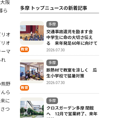
た大阪
多摩 トップニュースの新着記事
暮ら
多摩
交通事故遺児を励ます会
ビリオ
中学生に命の大切さ伝え
ビリオ
る 来年発足60年に向けて
教育
2026.07.30
テーマ
られ
多摩
断熱材で教室を涼しく 瓜
生小学校で猛暑対策
2026.07.30
の熊野
教育
さんら
未来に
多摩
クロスガーデン多摩 閉館
いさつ
へ 12月で営業終了、来年