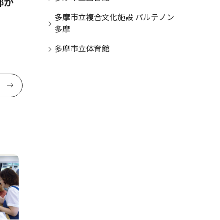
都が
竹灯籠イベント ８月６日、
桜ヶ丘公園で
多摩市立複合文化施設 パルテノン
多摩
多摩市立体育館