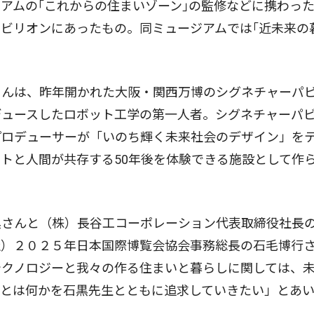
アムの｢これからの住まいゾーン｣の監修などに携わっ
ビリオンにあったもの。同ミュージアムでは｢近未来の
んは、昨年開かれた大阪・関西万博のシグネチャーパ
デュースしたロボット工学の第一人者。シグネチャーパ
プロデューサーが「いのち輝く未来社会のデザイン」を
トと人間が共存する50年後を体験できる施設として作
さんと（株）長谷工コーポレーション代表取締役社長
社）２０２５年日本国際博覧会協会事務総長の石毛博行
テクノロジーと我々の作る住まいと暮らしに関しては、
いとは何かを石黒先生とともに追求していきたい」とあ