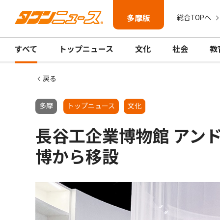
多摩版
総合TOPへ
すべて
トップニュース
文化
社会
教
戻る
多摩
トップニュース
文化
長谷工企業博物館 アン
博から移設