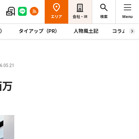
エリア
会社・IR
検索
Menu
R）
タイアップ（PR）
人物風土記
コラム
.05.21
西万