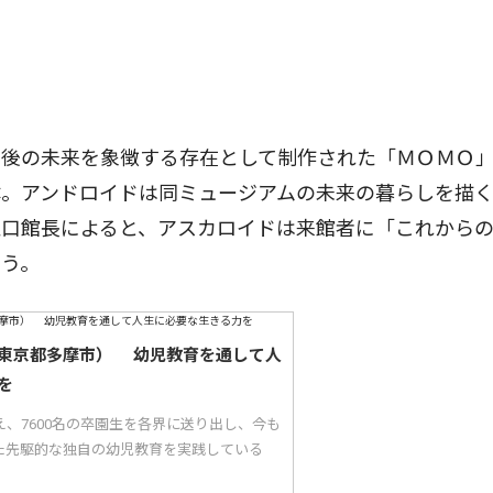
後の未来を象徴する存在として制作された「ＭＯＭＯ
体。アンドロイドは同ミュージアムの未来の暮らしを描
江口館長によると、アスカロイドは来館者に「これから
いう。
東京都多摩市） 幼児教育を通して人
を
え、7600名の卒園生を各界に送り出し、今も
た先駆的な独自の幼児教育を実践している