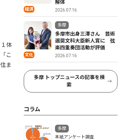
解体
経済
2026.07.16
多摩
多摩市出身三澤さん 芸術
選奨文科大臣新人賞に 弦
」１体
楽四重奏団活動が評価
く「こ
文化
2026.07.16
の住ま
多摩 トップニュースの記事を検
索
コラム
多摩
本紙アンケート調査