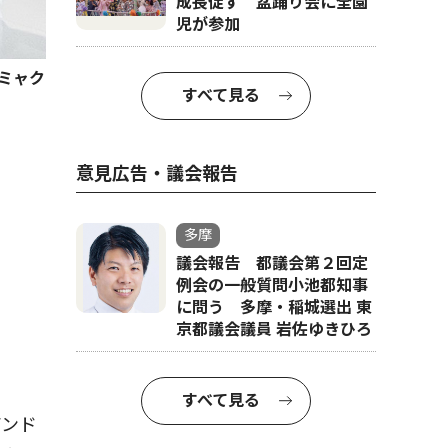
成長促す 盆踊り会に全園
児が参加
ミャク
すべて見る
意見広告・議会報告
子ども型アン
多摩
議会報告 都議会第２回定
例会の一般質問小池都知事
に問う 多摩・稲城選出 東
京都議会議員 岩佐ゆきひろ
すべて見る
アンド