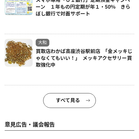
スマホ専用「ＵＩ銀行」定期預金キャンペ
ーン １年もの円定期が年１・50％ きら
ぼし銀行で対面サポート
大和
買取店わかば高座渋谷駅前店 ｢金メッキじ
ゃなくてもいい！｣ メッキアクセサリー買
取強化中
すべて見る
意見広告・議会報告