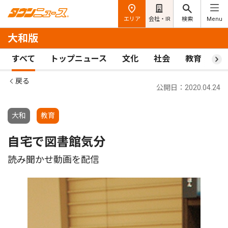
エリア
会社・IR
検索
Menu
大和版
すべて
トップニュース
文化
社会
教育
ス
戻る
公開日：2020.04.24
大和
教育
自宅で図書館気分
読み聞かせ動画を配信