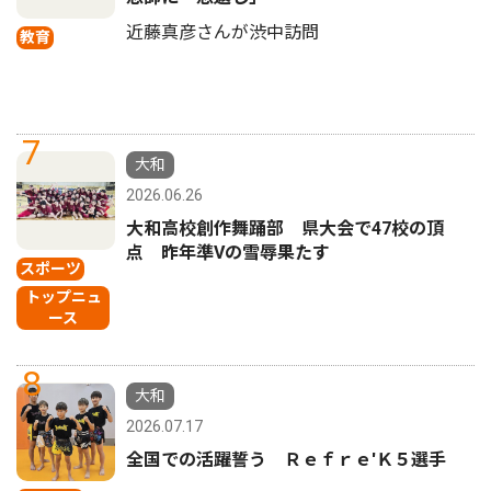
近藤真彦さんが渋中訪問
教育
7
大和
2026.06.26
大和高校創作舞踊部 県大会で47校の頂
点 昨年準Vの雪辱果たす
スポーツ
トップニュ
ース
8
大和
2026.07.17
全国での活躍誓う Ｒｅｆｒｅ'Ｋ５選手