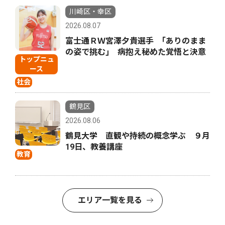
川崎区・幸区
2026.08.07
富士通ＲＷ宮澤夕貴選手 ｢ありのまま
の姿で挑む｣ 病抱え秘めた覚悟と決意
トップニュ
ース
社会
鶴見区
2026.08.06
鶴見大学 直観や持続の概念学ぶ ９月
19日、教養講座
教育
エリア一覧を見る