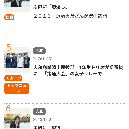
恩師に「恩返し」
２０１３・近藤真彦さんが渋中訪問
社会
5
大和
2026.07.31
大和商業陸上競技部 1年生トリオが県選抜
に 「定通大会」の女子リレーで
スポーツ
トップニュ
ース
6
大和
2013.11.01
恩師に「恩返し」