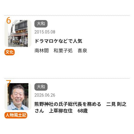
6
大和
2015.05.08
ドラマロケなどで人気
南林間 和菓子処 喜泉
文化
7
大和
2026.06.26
熊野神社の氏子総代長を務める 二見 則之
さん 上草柳在住 68歳
人物風土記