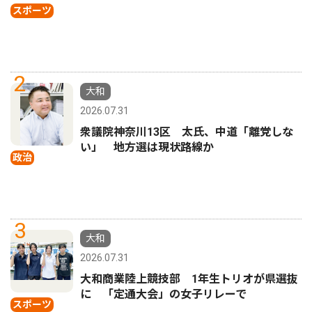
スポーツ
2
大和
2026.07.31
衆議院神奈川13区 太氏、中道「離党しな
い」 地方選は現状路線か
政治
3
大和
2026.07.31
大和商業陸上競技部 1年生トリオが県選抜
に 「定通大会」の女子リレーで
スポーツ