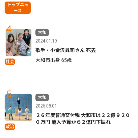
トップニュ
ース
4
大和
2024.01.19
歌手・小金沢昇司さん 死去
大和市出身 65歳
社会
5
大和
2026.08.01
２６年度普通交付税 大和市は２２億９２０
０万円 歳入予算から２億円下振れ
政治