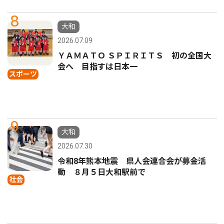
8
大和
2026.07.09
ＹＡＭＡＴＯ ＳＰＩＲＩＴＳ 初の全国大
会へ 目指すは日本一
スポーツ
9
大和
2026.07.30
令和8年熊本地震 県人会連合会が募金活
動 ８月５日大和駅前で
社会