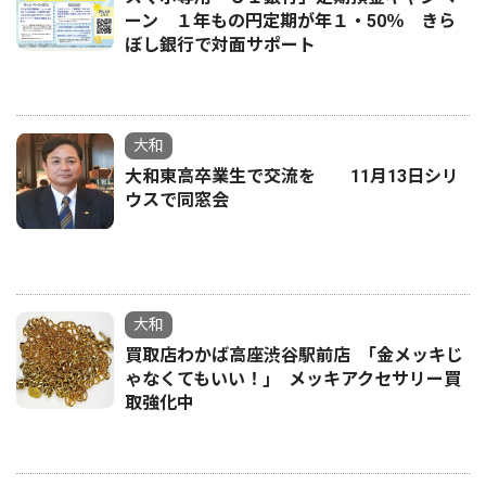
ーン １年もの円定期が年１・50％ きら
ぼし銀行で対面サポート
大和
大和東高卒業生で交流を 11月13日シリ
ウスで同窓会
大和
買取店わかば高座渋谷駅前店 ｢金メッキじ
ゃなくてもいい！｣ メッキアクセサリー買
取強化中