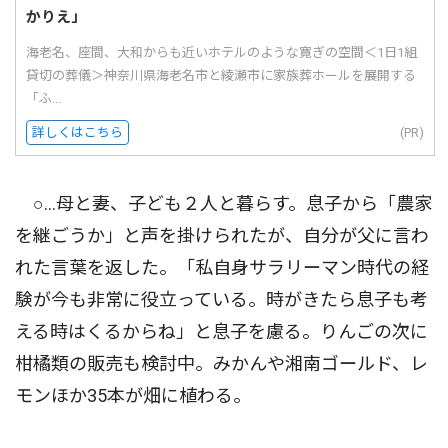
かりえ」
海老名、座間、大和からも近いホテルのような寛ぎの空間＜1日1組
貸切の葬儀＞神奈川県海老名市と綾瀬市に家族葬ホールを展開する
「ふ...
詳しくはこちら
(PR)
○…母と妻、子ども２人と暮らす。息子から「農家
を継ごうか」と声を掛けられたが、自分が父に言わ
れた言葉を返した。「私自身サラリーマン時代の経
験が今も非常に役立っている。時がきたら息子も考
える時はくるからね」と息子を慮る。りんごの次に
柑橘類の販売も検討中。みかんや湘南ゴールド、レ
モンほか35本が畑に植わる。