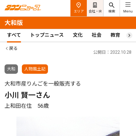
エリア
会社・IR
検索
Menu
大和版
すべて
トップニュース
文化
社会
教育
ス
戻る
公開日：2022.10.28
大和
人物風土記
大和市産りんごを一般販売する
小川 賢一さん
上和田在住 56歳