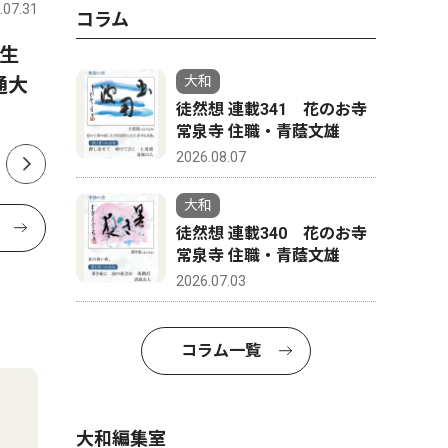
.07.31
大和
2026.07.31
大和
コラム
生
衆議院神奈川13区 太氏、中
訃報 土
大和
通大
道「離党しない」 地方選は
長を３期1
徒然想 連載341 花のお寺
現状路線か
常泉寺 住職・青蔭文雄
2026.08.07
大和
徒然想 連載340 花のお寺
常泉寺 住職・青蔭文雄
2026.07.03
コラム一覧
大和編集室