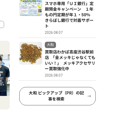
スマホ専用「ＵＩ銀行」定
期預金キャンペーン １年
もの円定期が年１・50％
きらぼし銀行で対面サポー
ト
2026.08.07
4
5
大和
買取店わかば高座渋谷駅前
店 ｢金メッキじゃなくても
いい！｣ メッキアクセサリ
ー買取強化中
2026.08.07
大和 ピックアップ（PR）の記
事を検索
政治
社会