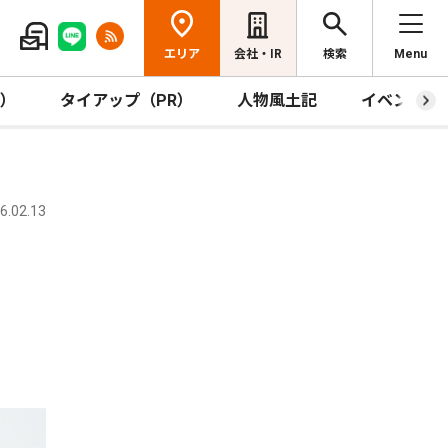
エリア
会社・IR
検索
Menu
R）
タイアップ（PR）
人物風土記
イベント
.02.13