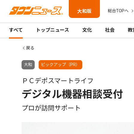
大和版
総合TOPへ
すべて
トップニュース
文化
社会
教
戻る
大和
ピックアップ（PR）
ＰＣデポスマートライフ
デジタル機器相談受付
プロが訪問サポート