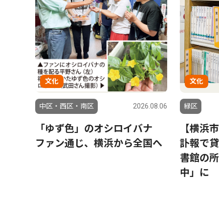
文化
文化
中区・西区・南区
2026.08.06
緑区
「ゆず色」のオシロイバナ
【横浜市
ファン通じ、横浜から全国へ
訃報で貸
書館の所
中」に