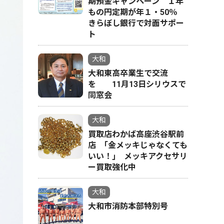
期預金キャンペーン １年
もの円定期が年１・50％
きらぼし銀行で対面サポー
ト
大和
大和東高卒業生で交流
を 11月13日シリウスで
同窓会
大和
買取店わかば高座渋谷駅前
店 ｢金メッキじゃなくても
いい！｣ メッキアクセサリ
ー買取強化中
大和
大和市消防本部特別号