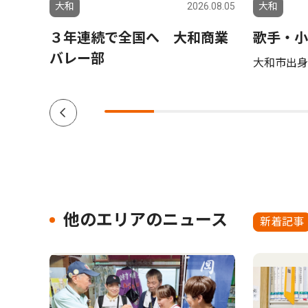
5.05.08
大和
2026.08.05
大和
３年連続で全国へ 大和商業
歌手・小
バレー部
大和市出身 
他のエリアのニュース
新着記事