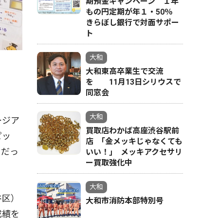
期預金キャンペーン １年
もの円定期が年１・50％
きらぼし銀行で対面サポー
ト
大和
大和東高卒業生で交流
を 11月13日シリウスで
同窓会
大和
ージア
買取店わかば高座渋谷駅前
ピッ
店 ｢金メッキじゃなくても
ちだっ
いい！｣ メッキアクセサリ
ー買取強化中
大和
谷区）
大和市消防本部特別号
成績を