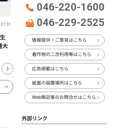
046-220-1600
社会
政治
046-229-2525
.07.31
大和
2024.01.19
大和
生
歌手・小金沢昇司さん 死去
２６年度
情報提供・ご意見はこちら
通大
２２億９
大和市出身 65歳
から２億
著作物の二次利用等はこちら
広告掲載はこちら
紙面の設置場所はこちら
Web版記事のお問合せはこちら
外部リンク