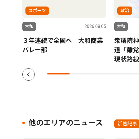
スポーツ
政治
6.06.26
大和
2026.08.05
大和
野神
３年連続で全国へ 大和商業
衆議院神
バレー部
道「離党
現状路線
他のエリアのニュース
新着記事