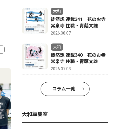
大和
徒然想 連載341 花のお寺
常泉寺 住職・青蔭文雄
2026.08.07
大和
徒然想 連載340 花のお寺
常泉寺 住職・青蔭文雄
4
5
2026.07.03
コラム一覧
大和編集室