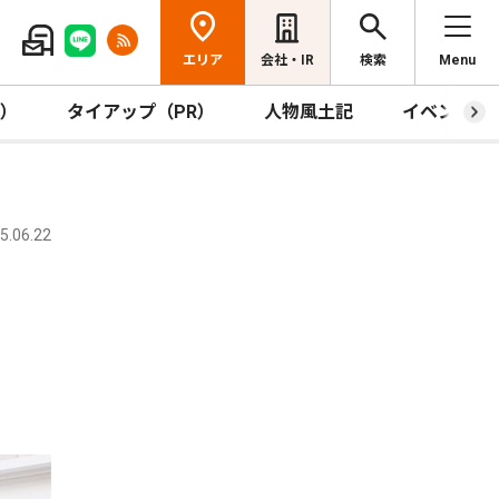
エリア
会社・IR
検索
Menu
R）
タイアップ（PR）
人物風土記
イベント
.06.22