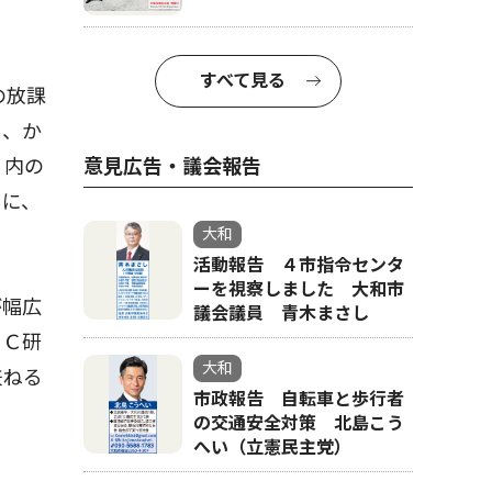
すべて見る
の放課
し、か
Ｐ内の
意見広告・議会報告
』に、
大和
活動報告 ４市指令センタ
ーを視察しました 大和市
が幅広
議会議員 青木まさし
ＥＣ研
大和
兼ねる
市政報告 自転車と歩行者
の交通安全対策 北島こう
へい（立憲民主党）