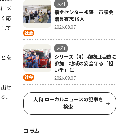
大和
んにメ
指令センター視察 市議会
なく応
議員有志19人
2026.08.07
正して
社会
大和
シリーズ【4】消防団活動に
ことを
参加 地域の安全守る「担
い手」に
社会
2026.08.07
み出せ
いる。
大和 ローカルニュースの記事を
検索
コラム