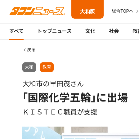
大和版
総合TOPへ
すべて
トップニュース
文化
社会
教
戻る
大和
教育
大和市の早田茂さん
｢国際化学五輪｣に出場
ＫＩＳＴＥＣ職員が支援