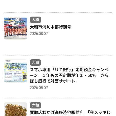
大和
大和市消防本部特別号
2026.08.07
大和
スマホ専用「ＵＩ銀行」定期預金キャンペ
ーン １年もの円定期が年１・50％ きら
ぼし銀行で対面サポート
2026.08.07
大和
買取店わかば高座渋谷駅前店 ｢金メッキじ