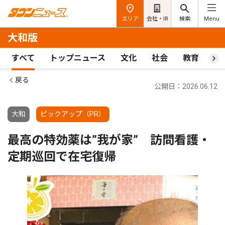
エリア
会社・IR
検索
Menu
大和版
すべて
トップニュース
文化
社会
教育
ス
戻る
公開日：2026.06.12
大和
ピックアップ（PR）
最高の特効薬は”我が家” 訪問看護・
定期巡回で在宅復帰