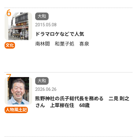
6
大和
2015.05.08
ドラマロケなどで人気
南林間 和菓子処 喜泉
文化
7
大和
2026.06.26
熊野神社の氏子総代長を務める 二見 則之
さん 上草柳在住 68歳
人物風土記