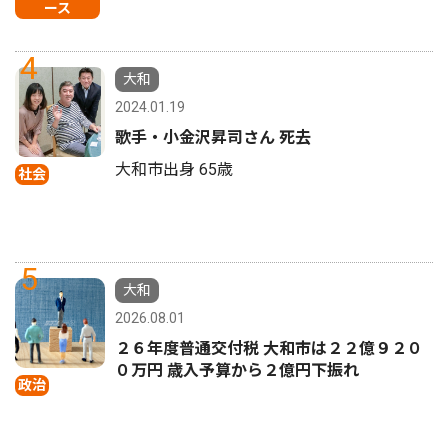
ース
4
大和
2024.01.19
歌手・小金沢昇司さん 死去
大和市出身 65歳
社会
5
大和
2026.08.01
２６年度普通交付税 大和市は２２億９２０
０万円 歳入予算から２億円下振れ
政治