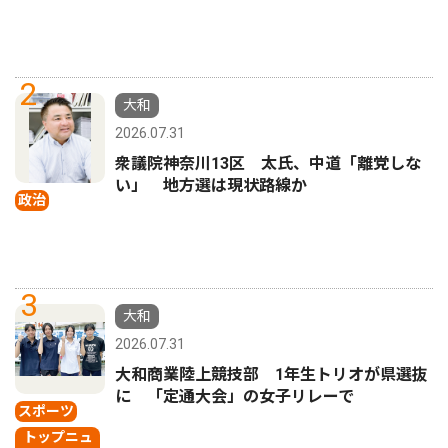
2
大和
2026.07.31
衆議院神奈川13区 太氏、中道「離党しな
い」 地方選は現状路線か
政治
3
大和
2026.07.31
大和商業陸上競技部 1年生トリオが県選抜
に 「定通大会」の女子リレーで
スポーツ
トップニュ