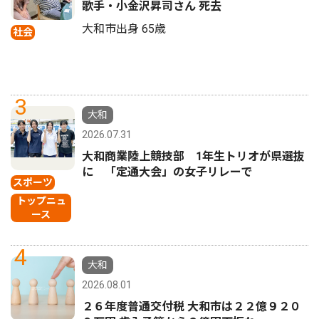
歌手・小金沢昇司さん 死去
大和市出身 65歳
社会
3
大和
2026.07.31
大和商業陸上競技部 1年生トリオが県選抜
に 「定通大会」の女子リレーで
スポーツ
トップニュ
ース
4
大和
2026.08.01
２６年度普通交付税 大和市は２２億９２０