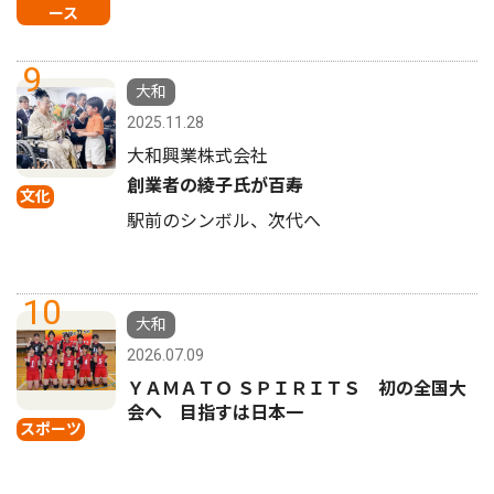
ース
9
大和
2025.11.28
大和興業株式会社
創業者の綾子氏が百寿
文化
駅前のシンボル、次代へ
10
大和
2026.07.09
ＹＡＭＡＴＯ ＳＰＩＲＩＴＳ 初の全国大
会へ 目指すは日本一
スポーツ