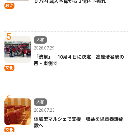
０万円 歳入予算から２億円下振れ
政治
5
大和
2026.07.29
「渋祭」 10月４日に決定 高座渋谷駅の
西・東側で
文化
6
大和
2026.07.23
体験型マルシェで支援 収益を児童養護施
設へ
文化