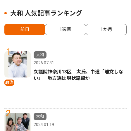
大和 人気記事ランキング
前日
1週間
1か月
1
大和
2026.07.31
衆議院神奈川13区 太氏、中道「離党しな
い」 地方選は現状路線か
政治
2
大和
2024.01.19