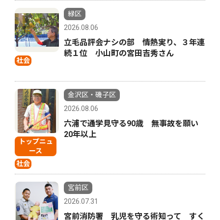
緑区
2026.08.06
立毛品評会ナシの部 情熱実り、３年連
続１位 小山町の宮田吉秀さん
社会
金沢区・磯子区
2026.08.06
六浦で通学見守る90歳 無事故を願い
20年以上
トップニュ
ース
社会
宮前区
2026.07.31
宮前消防署 乳児を守る術知って すく