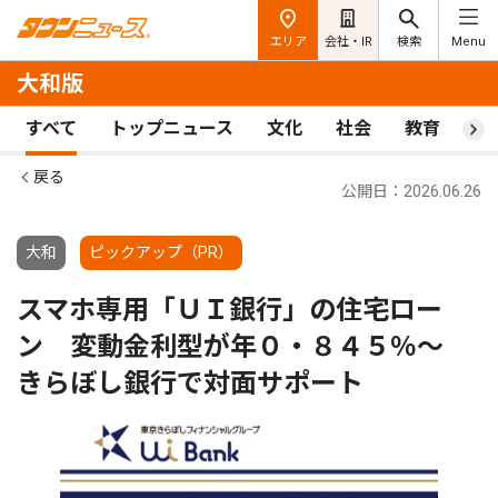
エリア
会社・IR
検索
Menu
大和版
すべて
トップニュース
文化
社会
教育
ス
戻る
公開日：2026.06.26
大和
ピックアップ（PR）
スマホ専用「ＵＩ銀行」の住宅ロー
ン 変動金利型が年０・８４５％〜
きらぼし銀行で対面サポート