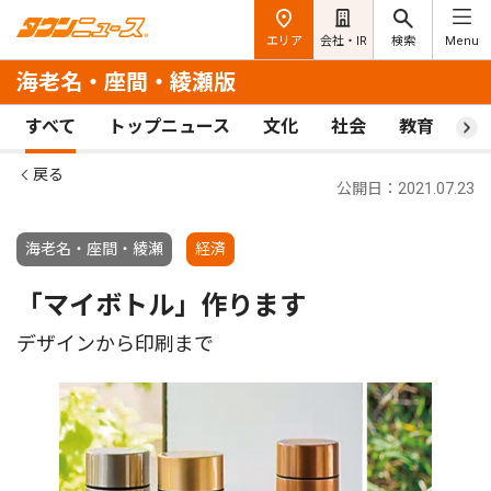
エリア
会社・IR
検索
Menu
海老名・座間・綾瀬版
すべて
トップニュース
文化
社会
教育
ス
戻る
公開日：2021.07.23
海老名・座間・綾瀬
経済
「マイボトル」作ります
デザインから印刷まで