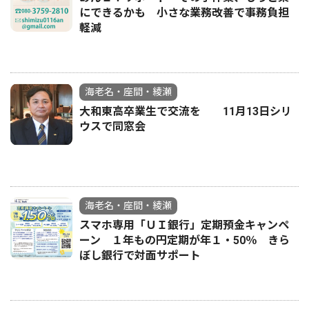
にできるかも 小さな業務改善で事務負担
軽減
海老名・座間・綾瀬
大和東高卒業生で交流を 11月13日シリ
ウスで同窓会
海老名・座間・綾瀬
スマホ専用「ＵＩ銀行」定期預金キャンペ
ーン １年もの円定期が年１・50％ きら
ぼし銀行で対面サポート