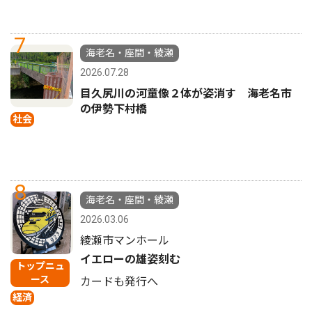
7
海老名・座間・綾瀬
2026.07.28
目久尻川の河童像２体が姿消す 海老名市
の伊勢下村橋
社会
8
海老名・座間・綾瀬
2026.03.06
綾瀬市マンホール
イエローの雄姿刻む
トップニュ
ース
カードも発行へ
経済