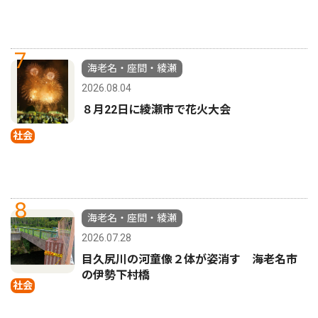
7
海老名・座間・綾瀬
2026.08.04
８月22日に綾瀬市で花火大会
社会
8
海老名・座間・綾瀬
2026.07.28
目久尻川の河童像２体が姿消す 海老名市
の伊勢下村橋
社会