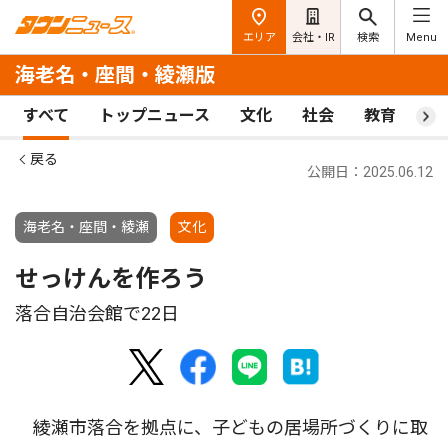
エリア
会社・IR
検索
Menu
海老名・座間・綾瀬版
すべて
トップニュース
文化
社会
教育
ス
戻る
公開日：2025.06.12
海老名・座間・綾瀬
文化
せっけんを作ろう
落合自治会館で22日
綾瀬市落合を拠点に、子どもの居場所づくりに取