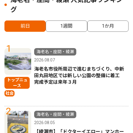
グ
前日
1週間
1か月
1
海老名・座間・綾瀬
2026.08.07
海老名市役所周辺で進むまちづくり、中新
田丸田地区では新しい公園の整備に着工
トップニュ
完成予定は来年３月
ース
社会
2
海老名・座間・綾瀬
2026.08.05
【綾瀬市】「ドクターイエロー」マンホー