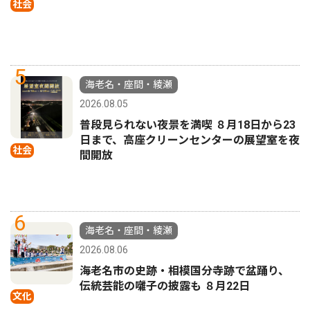
社会
5
海老名・座間・綾瀬
2026.08.05
普段見られない夜景を満喫 ８月18日から23
日まで、高座クリーンセンターの展望室を夜
社会
間開放
6
海老名・座間・綾瀬
2026.08.06
海老名市の史跡・相模国分寺跡で盆踊り、
伝統芸能の囃子の披露も ８月22日
文化