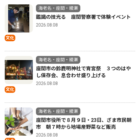
海老名・座間・綾瀬
鑑識の技光る 座間警察署で体験イベント
2026.08.08
文化
海老名・座間・綾瀬
座間市の鈴鹿明神社で宵宮祭 ３つのはや
し保存会、息合わせ盛り上げる
2026.08.08
文化
海老名・座間・綾瀬
座間市役所で８月９日・23日、ざま市民朝
市 朝７時から地場産野菜など販売
2026.08.08