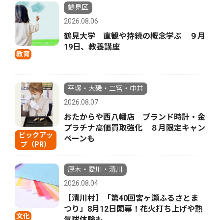
鶴見区
2026.08.06
鶴見大学 直観や持続の概念学ぶ ９月
19日、教養講座
教育
平塚・大磯・二宮・中井
2026.08.07
おたからや西八幡店 ブランド時計・金
プラチナ高価買取強化 ８月限定キャン
ピックアッ
ペーンも
プ（PR）
厚木・愛川・清川
2026.08.04
【清川村】「第40回宮ヶ瀬ふるさとま
つり」8月12日開幕！花火打ち上げや熱
文化
気球体験も