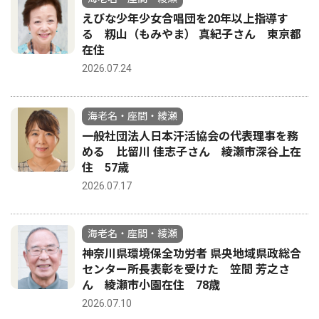
えびな少年少女合唱団を20年以上指導す
る 籾山（もみやま） 真紀子さん 東京都
在住
2026.07.24
海老名・座間・綾瀬
一般社団法人日本汗活協会の代表理事を務
める 比留川 佳志子さん 綾瀬市深谷上在
住 57歳
2026.07.17
海老名・座間・綾瀬
神奈川県環境保全功労者 県央地域県政総合
センター所長表彰を受けた 笠間 芳之さ
ん 綾瀬市小園在住 78歳
2026.07.10