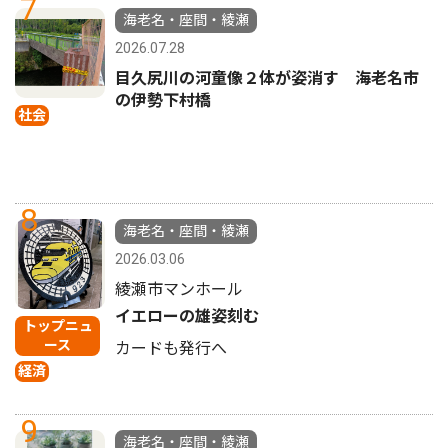
7
海老名・座間・綾瀬
2026.07.28
目久尻川の河童像２体が姿消す 海老名市
の伊勢下村橋
社会
8
海老名・座間・綾瀬
2026.03.06
綾瀬市マンホール
イエローの雄姿刻む
トップニュ
ース
カードも発行へ
経済
9
海老名・座間・綾瀬