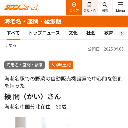
エリア
会社・IR
検索
Menu
海老名・座間・綾瀬版
すべて
トップニュース
文化
社会
教育
ス
戻る
公開日：2025.09.05
海老名・座間・綾瀬
人物風土記
海老名駅での野菜の自動販売機設置で中心的な役割
を担った
綾 開（かい）さん
海老名市国分北在住 30歳