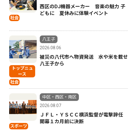
西区のDJ機器メーカー 音楽の魅力 子
どもに 夏休みに体験イベント
社会
八王子
2026.08.06
被災の八代市へ物資発送 水や米を載せ
八王子から
トップニュ
ース
社会
中区・西区・南区
2026.08.07
ＪＦＬ・ＹＳＣＣ横浜監督が電撃辞任
開幕１カ月前に決断
スポーツ