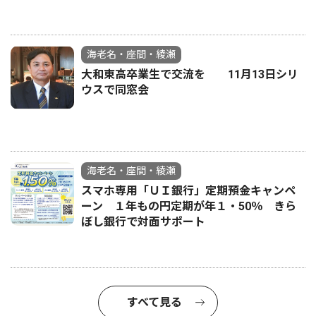
海老名・座間・綾瀬
大和東高卒業生で交流を 11月13日シリ
ウスで同窓会
海老名・座間・綾瀬
スマホ専用「ＵＩ銀行」定期預金キャンペ
ーン １年もの円定期が年１・50％ きら
ぼし銀行で対面サポート
すべて見る