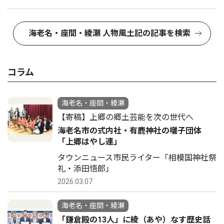
海老名・座間・綾瀬 人物風土記の記事を検索
コラム
海老名・座間・綾瀬
【寄稿】上郷の郷土芸能を次の世代へ
海老名市の式内社・有鹿神社の囃子団体
「上郷はやし連」
タウンニュース市民ライター「相模国神社祭
礼・添田悟郎」
2026.03.07
海老名・座間・綾瀬
「鎌倉殿の13人」に綾（あや）なす歴史話