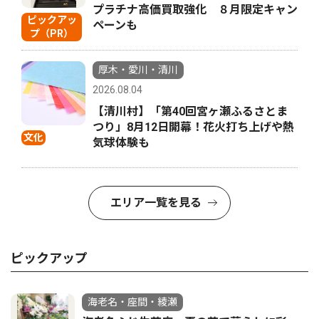
プラチナ高価買取強化 ８月限定キャン
ピックアッ
ペーンも
プ（PR）
厚木・愛川・清川
2026.08.04
【清川村】「第40回宮ヶ瀬ふるさとま
つり」8月12日開幕！花火打ち上げや熱
文化
気球体験も
エリア一覧を見る
ピックアップ
海老名・座間・綾瀬