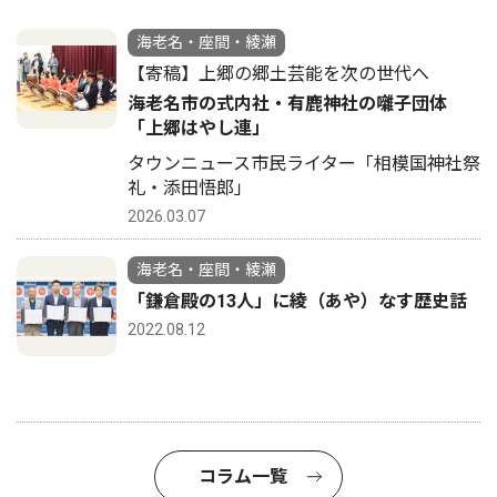
海老名・座間・綾瀬
【寄稿】上郷の郷土芸能を次の世代へ
海老名市の式内社・有鹿神社の囃子団体
「上郷はやし連」
タウンニュース市民ライター「相模国神社祭
礼・添田悟郎」
2026.03.07
海老名・座間・綾瀬
「鎌倉殿の13人」に綾（あや）なす歴史話
2022.08.12
コラム一覧