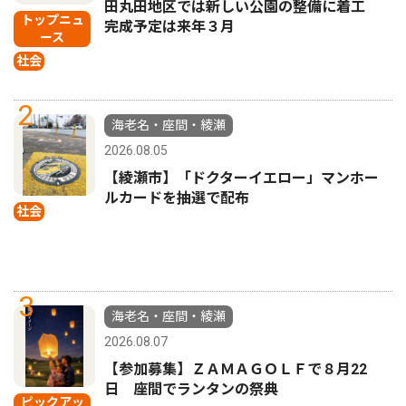
田丸田地区では新しい公園の整備に着工
トップニュ
完成予定は来年３月
ース
社会
2
海老名・座間・綾瀬
2026.08.05
【綾瀬市】「ドクターイエロー」マンホー
ルカードを抽選で配布
社会
3
海老名・座間・綾瀬
2026.08.07
【参加募集】ＺＡＭＡＧＯＬＦで８月22
日 座間でランタンの祭典
ピックアッ