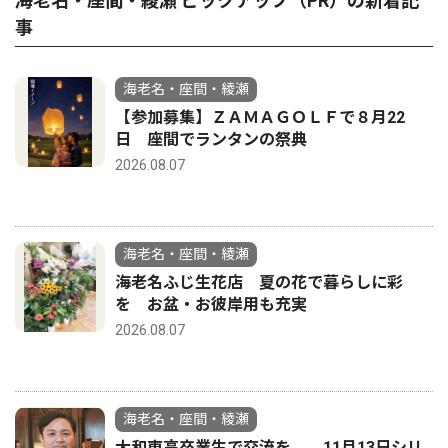
海老名・座間・綾瀬 ピックアップ（PR）の新着記
事
海老名・座間・綾瀬
【参加募集】ＺＡＭＡＧＯＬＦで８月22
日 座間でランタンの祭典
2026.08.07
海老名・座間・綾瀬
海老名ふじ生花店 夏の花で暮らしに彩
を お盆・お彼岸用も充実
2026.08.07
海老名・座間・綾瀬
大和東高卒業生で交流を 11月13日シリ