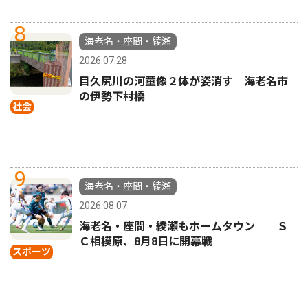
8
海老名・座間・綾瀬
2026.07.28
目久尻川の河童像２体が姿消す 海老名市
の伊勢下村橋
社会
9
海老名・座間・綾瀬
2026.08.07
海老名・座間・綾瀬もホームタウン Ｓ
Ｃ相模原、8月8日に開幕戦
スポーツ