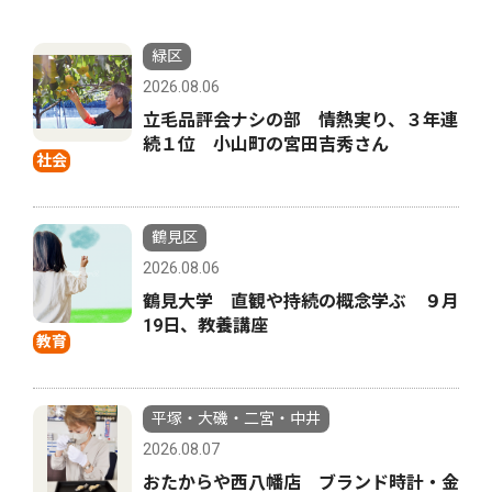
緑区
2026.08.06
立毛品評会ナシの部 情熱実り、３年連
続１位 小山町の宮田吉秀さん
社会
鶴見区
2026.08.06
鶴見大学 直観や持続の概念学ぶ ９月
19日、教養講座
教育
平塚・大磯・二宮・中井
2026.08.07
おたからや西八幡店 ブランド時計・金