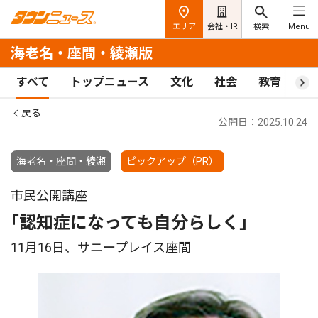
エリア
会社・IR
検索
Menu
海老名・座間・綾瀬版
すべて
トップニュース
文化
社会
教育
ス
戻る
公開日：2025.10.24
海老名・座間・綾瀬
ピックアップ（PR）
市民公開講座
｢認知症になっても自分らしく｣
11月16日、サニープレイス座間